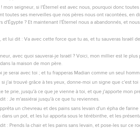
h ! mon seigneur, si l'Éternel est avec nous, pourquoi donc toute
sont toutes ses merveilles que nos pères nous ont racontées, en di
ors d'Égypte ? Et maintenant l'Éternel nous a abandonnés, et nous
a, et lui dit : Va avec cette force que tu as, et tu sauveras Israël
Seigneur, avec quoi sauverai-je Israël ? Voici, mon millier est le pl
it dans la maison de mon père.
: Moi je serai avec toi ; et tu frapperas Madian comme un seul homm
rie, si j'ai trouvé grâce à tes yeux, donne-moi un signe que c'est to
, je te prie, jusqu'à ce que je vienne à toi, et que j'apporte mon pr
 dit : Je m'assiérai jusqu'à ce que tu reviennes.
pprêta un chevreau et des pains sans levain d'un épha de farine ; 
n dans un pot, et les lui apporta sous le térébinthe, et les présent
dit : Prends la chair et les pains sans levain, et pose-les sur ce ro