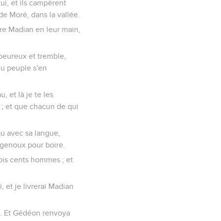
ui, et ils campèrent
de Moré, dans la vallée.
vre Madian en leur main,
 peureux et tremble,
du peuple s'en
, et là je te les
toi ; et que chacun de qui
eau avec sa langue,
s genoux pour boire.
rois cents hommes ; et
, et je livrerai Madian
es. Et Gédéon renvoya