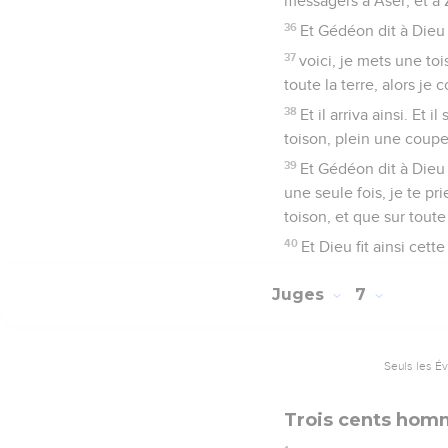
messagers à Aser, et à Z
36
Et Gédéon dit à Dieu 
37
voici, je mets une toi
toute la terre, alors je
38
Et il arriva ainsi. Et
toison, plein une coupe
39
Et Gédéon dit à Dieu 
une seule fois, je te pri
toison, et que sur toute l
40
Et Dieu fit ainsi cette
Juges
7
Seuls les É
Trois cents hom