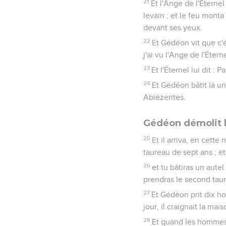
21
Et l'Ange de l'Éternel
levain ; et le feu monta
devant ses yeux.
22
Et Gédéon vit que c'é
j'ai vu l'Ange de l'Étern
23
Et l'Éternel lui dit : 
24
Et Gédéon bâtit là un
Abiézerites.
Gédéon démolit l
25
Et il arriva, en cette
taureau de sept ans ; et
26
et tu bâtiras un aute
prendras le second taure
27
Et Gédéon prit dix hom
jour, il craignait la mai
28
Et quand les hommes d