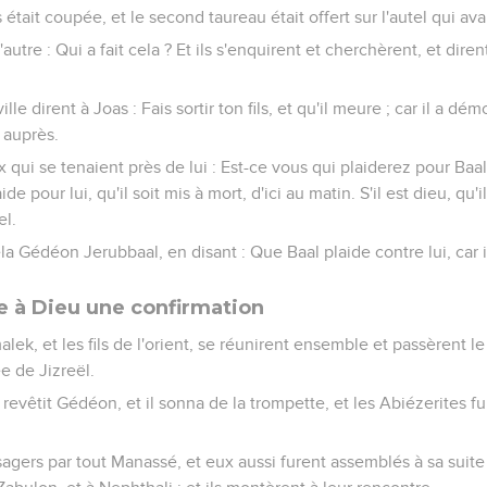
 était coupée, et le second taureau était offert sur l'autel qui avai
 l'autre : Qui a fait cela ? Et ils s'enquirent et cherchèrent, et dire
le dirent à Joas : Fais sortir ton fils, et qu'il meure ; car il a démo
 auprès.
x qui se tenaient près de lui : Est-ce vous qui plaiderez pour Baal
de pour lui, qu'il soit mis à mort, d'ici au matin. S'il est dieu, qu
el.
la Gédéon Jerubbaal, en disant : Que Baal plaide contre lui, car i
à Dieu une confirmation
lek, et les fils de l'orient, se réunirent ensemble et passèrent le
e de Jizreël.
el revêtit Gédéon, et il sonna de la trompette, et les Abiézerites 
agers par tout Manassé, et eux aussi furent assemblés à sa suite 