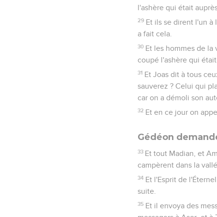
l'ashère qui était auprès
29
Et ils se dirent l'un à
a fait cela.
30
Et les hommes de la vil
coupé l'ashère qui était
31
Et Joas dit à tous ceu
sauverez ? Celui qui plai
car on a démoli son aut
32
Et en ce jour on appe
Gédéon demande 
33
Et tout Madian, et Ama
campèrent dans la vallé
34
Et l'Esprit de l'Étern
suite.
35
Et il envoya des mess