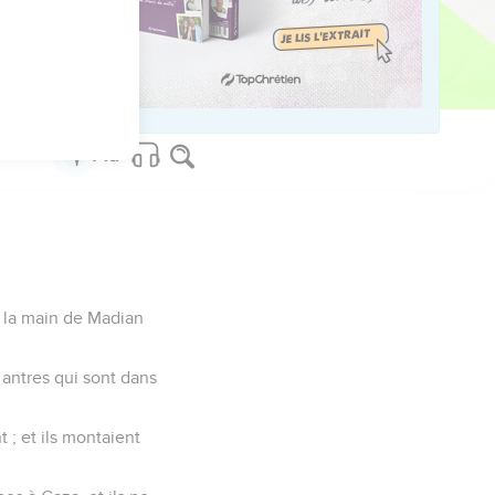
 deux vêtements de
me le soleil quand il
 en la main de Madian
s antres qui sont dans
t ; et ils montaient