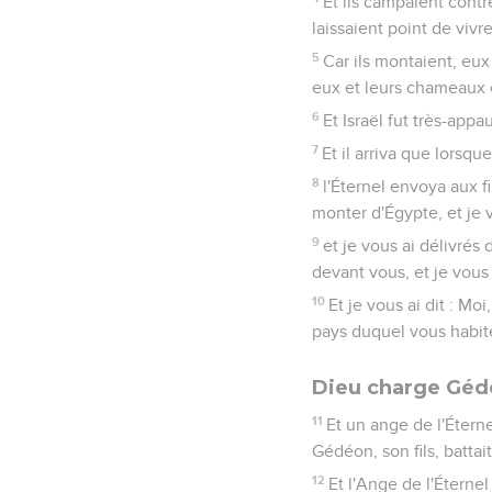
Et ils campaient contr
laissaient point de vivr
5
Car ils montaient, eux
eux et leurs chameaux é
6
Et Israël fut très-appau
7
Et il arriva que lorsque
8
l'Éternel envoya aux fil
monter d'Égypte, et je v
9
et je vous ai délivrés
devant vous, et je vous
10
Et je vous ai dit : Mo
pays duquel vous habit
Dieu charge Gédé
11
Et un ange de l'Éternel
Gédéon, son fils, batta
12
Et l'Ange de l'Éternel 