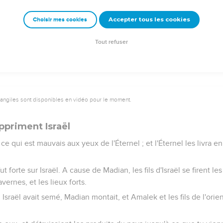
couleur pour Sisera, du butin de vêtements de couleur brodés,
 cou des captives !
Accepter tous les cookies
Choisir mes cookies
us tes ennemis, ô Éternel ! mais que ceux qui t'aiment soient com
le pays fut en repos quarante ans.
Tout refuser
vangiles sont disponibles en vidéo pour le moment.
ppriment Israël
ent ce qui est mauvais aux yeux de l'Éternel ; et l'Éternel les livra
t forte sur Israël. A cause de Madian, les fils d'Israël se firent le
vernes, et les lieux forts.
d Israël avait semé, Madian montait, et Amalek et les fils de l'orien