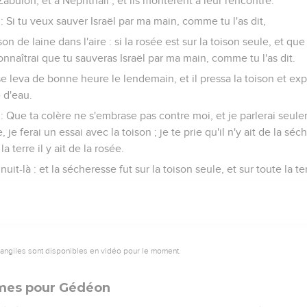
abulon, et à Nephthali ; et ils montèrent à leur rencontre.
: Si tu veux sauver Israël par ma main, comme tu l'as dit,
son de laine dans l'aire : si la rosée est sur la toison seule, et qu
 connaîtrai que tu sauveras Israël par ma main, comme tu l'as dit.
 il se leva de bonne heure le lendemain, et il pressa la toison et ex
 d'eau.
: Que ta colère ne s'embrase pas contre moi, et je parlerai seule
e, je ferai un essai avec la toison ; je te prie qu'il n'y ait de la sé
a terre il y ait de la rosée.
 nuit-là : et la sécheresse fut sur la toison seule, et sur toute la te
vangiles sont disponibles en vidéo pour le moment.
mes pour Gédéon