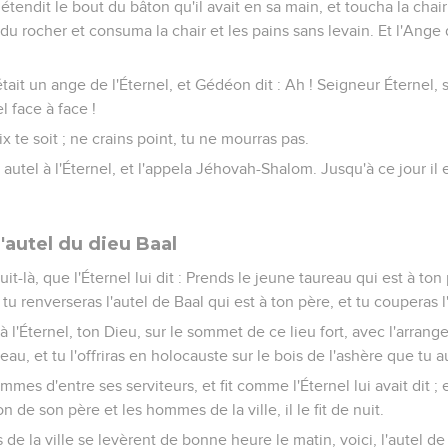
 étendit le bout du bâton qu'il avait en sa main, et toucha la chair
 du rocher et consuma la chair et les pains sans levain. Et l'Ange d
tait un ange de l'Éternel, et Gédéon dit : Ah ! Seigneur Éternel, s
el face à face !
Paix te soit ; ne crains point, tu ne mourras pas.
 autel à l'Éternel, et l'appela Jéhovah-Shalom. Jusqu'à ce jour il
'autel du dieu Baal
 nuit-là, que l'Éternel lui dit : Prends le jeune taureau qui est à to
 tu renverseras l'autel de Baal qui est à ton père, et tu couperas l
l à l'Éternel, ton Dieu, sur le sommet de ce lieu fort, avec l'arra
au, et tu l'offriras en holocauste sur le bois de l'ashère que tu 
mes d'entre ses serviteurs, et fit comme l'Éternel lui avait dit ;
son de son père et les hommes de la ville, il le fit de nuit.
e la ville se levèrent de bonne heure le matin, voici, l'autel de 