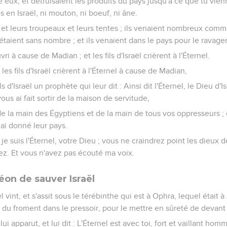
e eux, et détruisaient les produits du pays jusqu'à ce que tu vien
es en Israël, ni mouton, ni boeuf, ni âne.
 et leurs troupeaux et leurs tentes ; ils venaient nombreux comme
taient sans nombre ; et ils venaient dans le pays pour le ravager
vri à cause de Madian ; et les fils d'Israël crièrent à l'Éternel.
 les fils d'Israël crièrent à l'Éternel à cause de Madian,
s d'Israël un prophète qui leur dit : Ainsi dit l'Éternel, le Dieu d'Is
ous ai fait sortir de la maison de servitude,
 de la main des Égyptiens et de la main de tous vos oppresseurs ; 
 ai donné leur pays.
i, je suis l'Éternel, votre Dieu ; vous ne craindrez point les dieux
ez. Et vous n'avez pas écouté ma voix.
on de sauver Israël
 vint, et s'assit sous le térébinthe qui est à Ophra, lequel était à 
it du froment dans le pressoir, pour le mettre en sûreté de devan
lui apparut, et lui dit : L'Éternel est avec toi, fort et vaillant hom