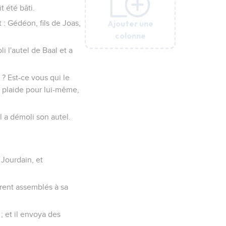
t été bâti.
Ajouter une
Ajouter une
Ajouter une
Ajouter une
Ajouter une
Ajouter une
nt : Gédéon, fils de Joas,
colonne
colonne
colonne
colonne
colonne
colonne
li l'autel de Baal et a
 ? Est-ce vous qui le
'il plaide pour lui-même,
l a démoli son autel.
 Jourdain, et
furent assemblés à sa
; et il envoya des