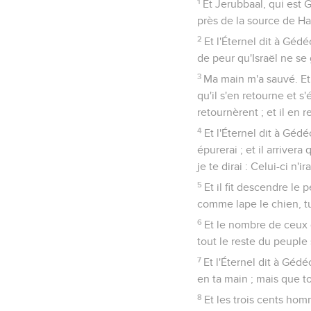
1
Et Jerubbaal, qui est 
près de la source de Har
2
Et l'Éternel dit à Géd
de peur qu'Israël ne se g
3
Ma main m'a sauvé. Et 
qu'il s'en retourne et 
retournèrent ; et il en r
4
Et l'Éternel dit à Géd
épurerai ; et il arrivera
je te dirai : Celui-ci n'ir
5
Et il fit descendre le
comme lape le chien, tu
6
Et le nombre de ceux q
tout le reste du peuple
7
Et l'Éternel dit à Gédé
en ta main ; mais que to
8
Et les trois cents ho