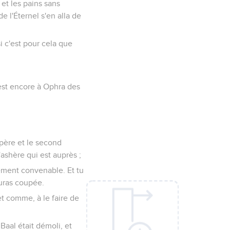
 et les pains sans
e l'Éternel s'en alla de
i c'est pour cela que
 est encore à Ophra des
n père et le second
'ashère qui est auprès ;
ngement convenable. Et tu
auras coupée.
 et comme, à le faire de
Baal était démoli, et