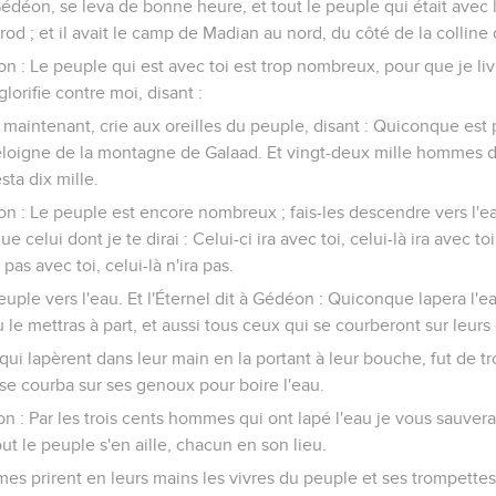
Gédéon, se leva de bonne heure, et tout le peuple qui était avec l
od ; et il avait le camp de Madian au nord, du côté de la colline 
éon : Le peuple qui est avec toi est trop nombreux, pour que je li
lorifie contre moi, disant :
maintenant, crie aux oreilles du peuple, disant : Quiconque est
s'éloigne de la montagne de Galaad. Et vingt-deux mille hommes 
esta dix mille.
éon : Le peuple est encore nombreux ; fais-les descendre vers l'eau
 que celui dont je te dirai : Celui-ci ira avec toi, celui-là ira avec 
a pas avec toi, celui-là n'ira pas.
 peuple vers l'eau. Et l'Éternel dit à Gédéon : Quiconque lapera l'
 le mettras à part, et aussi tous ceux qui se courberont sur leur
ui lapèrent dans leur main en la portant à leur bouche, fut de t
 se courba sur ses genoux pour boire l'eau.
on : Par les trois cents hommes qui ont lapé l'eau je vous sauverai
ut le peuple s'en aille, chacun en son lieu.
mmes prirent en leurs mains les vivres du peuple et ses trompett