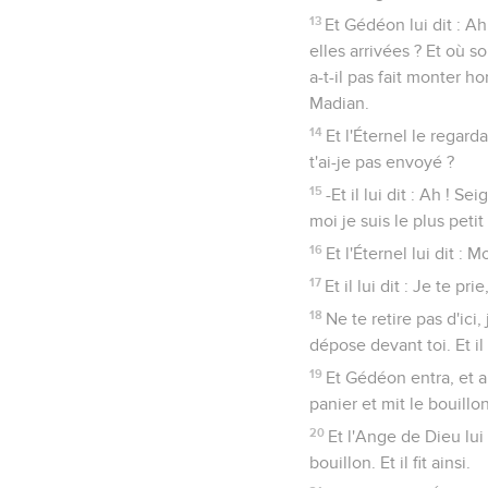
13
Et Gédéon lui dit : A
elles arrivées ? Et où 
a-t-il pas fait monter h
Madian.
14
Et l'Éternel le regard
t'ai-je pas envoyé ?
15
-Et il lui dit : Ah ! 
moi je suis le plus pet
16
Et l'Éternel lui dit 
17
Et il lui dit : Je te p
18
Ne te retire pas d'ici
dépose devant toi. Et il
19
Et Gédéon entra, et a
panier et mit le bouillo
20
Et l'Ange de Dieu lui 
bouillon. Et il fit ainsi.