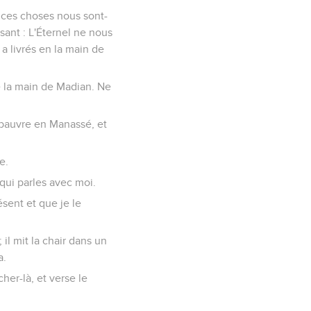
s ces choses nous sont-
sant : L'Éternel ne nous
 a livrés en la main de
 de la main de Madian. Ne
us pauvre en Manassé, et
e.
i qui parles avec moi.
ésent et que je le
il mit la chair dans un
a.
cher-là, et verse le