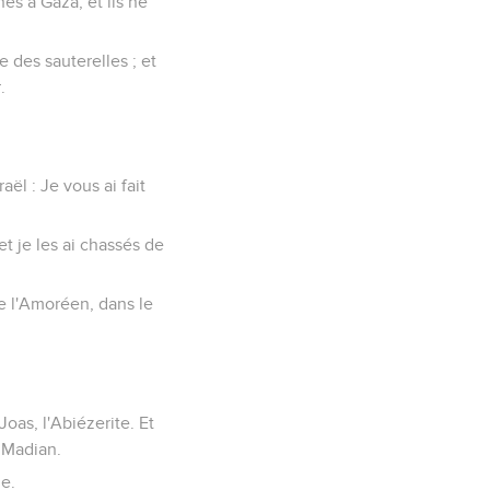
nes à Gaza, et ils ne
 des sauterelles ; et
.
raël : Je vous ai fait
et je les ai chassés de
 de l'Amoréen, dans le
Joas, l'Abiézerite. Et
t Madian.
me.