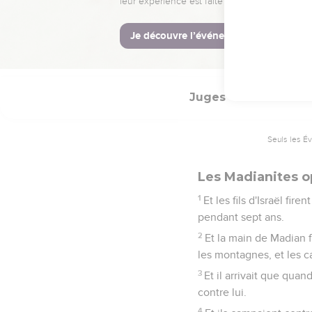
butin de vêtements de 
couleur brodés, pour le
31
Qu'ainsi périssent to
sort dans sa force ! Et 
Juges
6
Seuls les É
Les Madianites o
1
Et les fils d'Israël fir
pendant sept ans.
2
Et la main de Madian fu
les montagnes, et les ca
3
Et il arrivait que quan
contre lui.
4