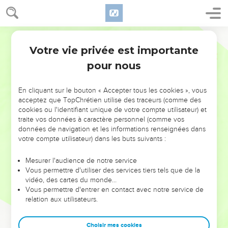
Votre vie privée est importante
pour nous
NE MANQUEZ PAS L’ÉVÉNEMENT
En cliquant sur le bouton « Accepter tous les cookies », vous
DE L’ANNÉE !
acceptez que TopChrétien utilise des traceurs (comme des
cookies ou l'identifiant unique de votre compte utilisateur) et
ET SI LEURS ERREURS POUVAIENT VOUS ÉVITER LES
traite vos données à caractère personnel (comme vos
VOTRES ?
données de navigation et les informations renseignées dans
votre compte utilisateur) dans les buts suivants :
On admire souvent les leaders pour leurs réussites, leur impact,
leur foi ou leur vision. Mais on voit moins les doutes, les erreurs
Mesurer l'audience de notre service
Vous permettre d'utiliser des services tiers tels que de la
et les saisons difficiles qu'ils ont traversés, alors même que ce
vidéo, des cartes du monde…
sont elles qui les ont façonnés.
Vous permettre d'entrer en contact avec notre service de
relation aux utilisateurs.
Dans cette conférence, leaders, entrepreneurs, et responsables
reviennent sur les erreurs marquantes de leur parcours et les
clés pour avancer avec plus de sagesse afin que leurs erreurs
Choisir mes cookies