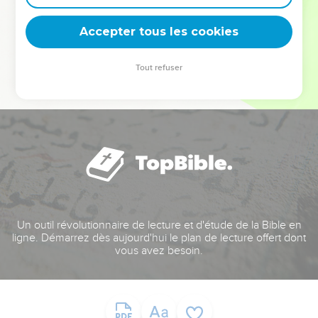
deviennent vos tremplins. Que vous guidiez un ministère, une
équipe, un groupe ou une famille, leur expérience est faite
Accepter tous les cookies
pour vous.
Tout refuser
Je découvre l’événement
Un outil révolutionnaire de lecture et d'étude de la Bible en
ligne. Démarrez dès aujourd'hui le plan de lecture offert dont
vous avez besoin.