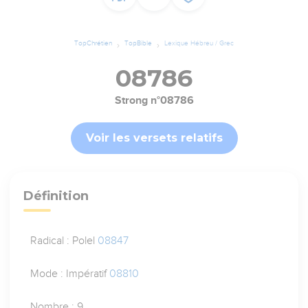
TopChrétien
TopBible
Lexique Hébreu / Grec
08786
Strong n°08786
Voir les versets relatifs
Définition
Radical : Polel
08847
Mode : Impératif
08810
Nombre : 9