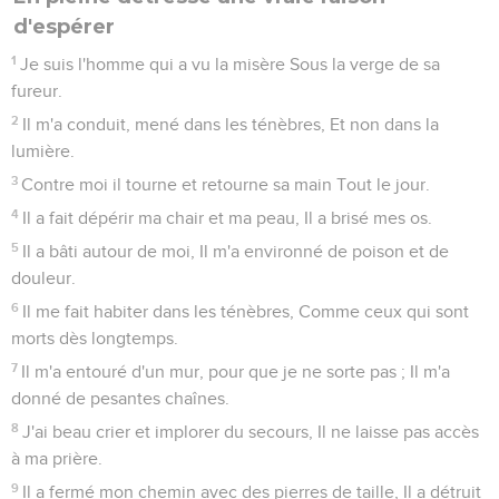
d'espérer
1
Je suis l'homme qui a vu la misère Sous la verge de sa
fureur.
2
Il m'a conduit, mené dans les ténèbres, Et non dans la
lumière.
3
Contre moi il tourne et retourne sa main Tout le jour.
4
Il a fait dépérir ma chair et ma peau, Il a brisé mes os.
5
Il a bâti autour de moi, Il m'a environné de poison et de
douleur.
6
Il me fait habiter dans les ténèbres, Comme ceux qui sont
morts dès longtemps.
7
Il m'a entouré d'un mur, pour que je ne sorte pas ; Il m'a
donné de pesantes chaînes.
8
J'ai beau crier et implorer du secours, Il ne laisse pas accès
à ma prière.
9
Il a fermé mon chemin avec des pierres de taille, Il a détruit