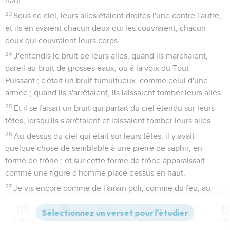
haut.
23
Sous ce ciel, leurs ailes étaient droites l'une contre l'autre,
et ils en avaient chacun deux qui les couvraient, chacun
deux qui couvraient leurs corps.
24
J'entendis le bruit de leurs ailes, quand ils marchaient,
pareil au bruit de grosses eaux, ou à la voix du Tout
Puissant ; c'était un bruit tumultueux, comme celui d'une
armée ; quand ils s'arrêtaient, ils laissaient tomber leurs ailes.
25
Et il se faisait un bruit qui partait du ciel étendu sur leurs
têtes, lorsqu'ils s'arrêtaient et laissaient tomber leurs ailes.
26
Au-dessus du ciel qui était sur leurs têtes, il y avait
quelque chose de semblable à une pierre de saphir, en
forme de trône ; et sur cette forme de trône apparaissait
comme une figure d'homme placé dessus en haut.
27
Je vis encore comme de l'airain poli, comme du feu, au
dedans duquel était cet homme, et qui rayonnait tout
autour ; depuis la forme de ses reins jusqu'en haut, et depuis
Contenus
Versions
Commentaires
Strong
Dictionnaire
la forme de ses reins jusqu'en bas, je vis comme du feu, et