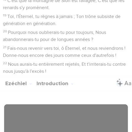
C'est que la montagne de Sion est ravagée, C'est que les
renards s'y promènent.
19
Toi, l'Éternel, tu règnes à jamais ; Ton trône subsiste de
génération en génération.
20
Pourquoi nous oublierais-tu pour toujours, Nous
abandonnerais-tu pour de longues années ?
21
Fais-nous revenir vers toi, ô Éternel, et nous reviendrons !
Donne-nous encore des jours comme ceux d'autrefois !
22
Nous aurais-tu entièrement rejetés, Et t'irriterais-tu contre
nous jusqu'à l'excès !
Ezéchiel
Introduction