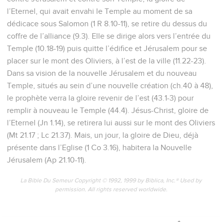
l’Eternel, qui avait envahi le Temple au moment de sa
dédicace sous Salomon (1 R 8.10-11), se retire du dessus du
coffre de l’alliance (9.3). Elle se dirige alors vers l’entrée du
Temple (10.18-19) puis quitte l’édifice et Jérusalem pour se
placer sur le mont des Oliviers, à l’est de la ville (11.22-23).
Dans sa vision de la nouvelle Jérusalem et du nouveau
Temple, situés au sein d’une nouvelle création (ch.40 à 48),
le prophète verra la gloire revenir de l’est (43.1-3) pour
remplir à nouveau le Temple (44.4). Jésus-Christ, gloire de
l’Eternel (Jn 1.14), se retirera lui aussi sur le mont des Oliviers
(Mt 21.17 ; Lc 21.37). Mais, un jour, la gloire de Dieu, déjà
présente dans l’Eglise (1 Co 3.16), habitera la Nouvelle
Jérusalem (Ap 21.10-11).
La Bible Du Semeur Copyright © 1992, 1999 by Biblica, Inc.® Used by
permission. All rights reserved worldwide.