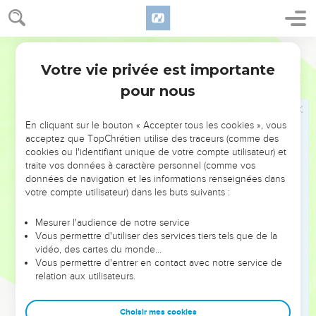
Qui ranimerait ma vie. Mes fils sont dans la désolation, parce
que l'ennemi a triomphé. -
Segond 1910
17
Sion a étendu les mains, Et personne ne l'a consolée ;
Votre vie privée est importante
L'Éternel a envoyé contre Jacob les ennemis d'alentour ;
Lamentations
1
Jérusalem a été un objet d'horreur au milieu d'eux. -
pour nous
18
L'Éternel est juste, Car j'ai été rebelle à ses ordres.
Écoutez, vous tous, peuples, et voyez ma douleur ! Mes
En cliquant sur le bouton « Accepter tous les cookies », vous
acceptez que TopChrétien utilise des traceurs (comme des
vierges et mes jeunes hommes sont allés en captivité.
cookies ou l'identifiant unique de votre compte utilisateur) et
19
J'ai appelé mes amis, et ils m'ont trompée. Mes
traite vos données à caractère personnel (comme vos
sacrificateurs et mes anciens ont expiré dans la ville : Ils
données de navigation et les informations renseignées dans
votre compte utilisateur) dans les buts suivants :
cherchaient de la nourriture, Afin de ranimer leur vie.
20
Éternel, regarde ma détresse ! Mes entrailles bouillonnent,
Mesurer l'audience de notre service
Mon coeur est bouleversé au dedans de moi, Car j'ai été
Vous permettre d'utiliser des services tiers tels que de la
vidéo, des cartes du monde…
rebelle. Au dehors l'épée a fait ses ravages, au dedans la
Vous permettre d'entrer en contact avec notre service de
mort.
relation aux utilisateurs.
21
On a entendu mes soupirs, et personne ne m'a consolée ;
Tous mes ennemis ont appris mon malheur, Ils se sont
Choisir mes cookies