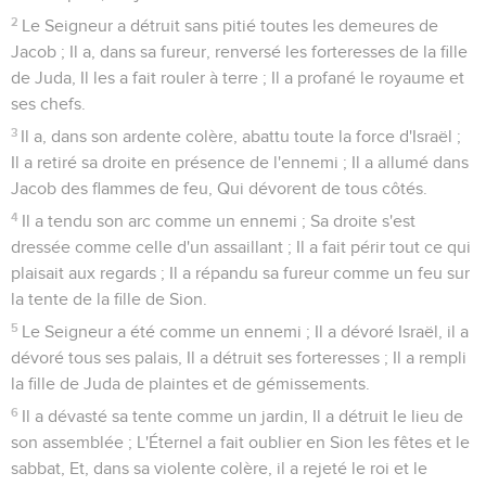
2
Le Seigneur a détruit sans pitié toutes les demeures de
Jacob ; Il a, dans sa fureur, renversé les forteresses de la fille
de Juda, Il les a fait rouler à terre ; Il a profané le royaume et
ses chefs.
3
Il a, dans son ardente colère, abattu toute la force d'Israël ;
Il a retiré sa droite en présence de l'ennemi ; Il a allumé dans
Jacob des flammes de feu, Qui dévorent de tous côtés.
4
Il a tendu son arc comme un ennemi ; Sa droite s'est
dressée comme celle d'un assaillant ; Il a fait périr tout ce qui
plaisait aux regards ; Il a répandu sa fureur comme un feu sur
la tente de la fille de Sion.
5
Le Seigneur a été comme un ennemi ; Il a dévoré Israël, il a
dévoré tous ses palais, Il a détruit ses forteresses ; Il a rempli
la fille de Juda de plaintes et de gémissements.
6
Il a dévasté sa tente comme un jardin, Il a détruit le lieu de
son assemblée ; L'Éternel a fait oublier en Sion les fêtes et le
sabbat, Et, dans sa violente colère, il a rejeté le roi et le