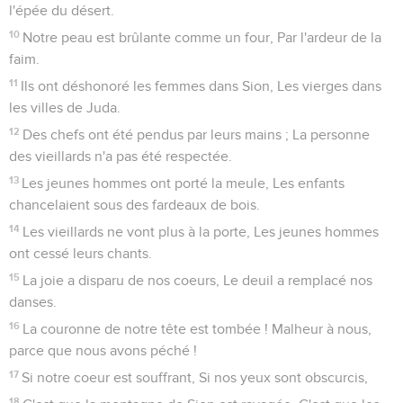
l'épée du désert.
10
Notre peau est brûlante comme un four, Par l'ardeur de la
faim.
11
Ils ont déshonoré les femmes dans Sion, Les vierges dans
les villes de Juda.
12
Des chefs ont été pendus par leurs mains ; La personne
des vieillards n'a pas été respectée.
13
Les jeunes hommes ont porté la meule, Les enfants
chancelaient sous des fardeaux de bois.
14
Les vieillards ne vont plus à la porte, Les jeunes hommes
ont cessé leurs chants.
15
La joie a disparu de nos coeurs, Le deuil a remplacé nos
danses.
16
La couronne de notre tête est tombée ! Malheur à nous,
parce que nous avons péché !
17
Si notre coeur est souffrant, Si nos yeux sont obscurcis,
18