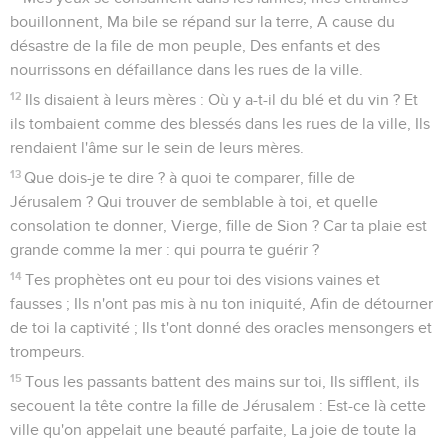
bouillonnent, Ma bile se répand sur la terre, A cause du
désastre de la file de mon peuple, Des enfants et des
nourrissons en défaillance dans les rues de la ville.
12
Ils disaient à leurs mères : Où y a-t-il du blé et du vin ? Et
ils tombaient comme des blessés dans les rues de la ville, Ils
rendaient l'âme sur le sein de leurs mères.
13
Que dois-je te dire ? à quoi te comparer, fille de
Jérusalem ? Qui trouver de semblable à toi, et quelle
consolation te donner, Vierge, fille de Sion ? Car ta plaie est
grande comme la mer : qui pourra te guérir ?
14
Tes prophètes ont eu pour toi des visions vaines et
fausses ; Ils n'ont pas mis à nu ton iniquité, Afin de détourner
de toi la captivité ; Ils t'ont donné des oracles mensongers et
trompeurs.
15
Tous les passants battent des mains sur toi, Ils sifflent, ils
secouent la tête contre la fille de Jérusalem : Est-ce là cette
ville qu'on appelait une beauté parfaite, La joie de toute la