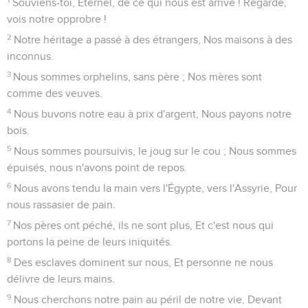
Souviens-toi, Éternel, de ce qui nous est arrivé ! Regarde,
vois notre opprobre !
2
Notre héritage a passé à des étrangers, Nos maisons à des
inconnus.
3
Nous sommes orphelins, sans père ; Nos mères sont
comme des veuves.
4
Nous buvons notre eau à prix d'argent, Nous payons notre
bois.
5
Nous sommes poursuivis, le joug sur le cou ; Nous sommes
épuisés, nous n'avons point de repos.
6
Nous avons tendu la main vers l'Égypte, vers l'Assyrie, Pour
nous rassasier de pain.
7
Nos pères ont péché, ils ne sont plus, Et c'est nous qui
portons la peine de leurs iniquités.
8
Des esclaves dominent sur nous, Et personne ne nous
délivre de leurs mains.
9
Nous cherchons notre pain au péril de notre vie, Devant