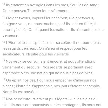
14
Ils erraient en aveugles dans les rues, Souillés de sang ;
On ne pouvait Toucher leurs vêtements.
15
Éloignez-vous, impurs ! leur criait-on, Éloignez-vous,
éloignez-vous, ne nous touchez pas ! Ils sont en fuite, ils
errent çà et là ; On dit parmi les nations : Ils n'auront plus leur
demeure !
16
L'Éternel les a dispersés dans sa colère, Il ne tourne plus
les regards vers eux ; On n'a eu ni respect pour les
sacrificateurs, Ni pitié pour les vieillards.
17
Nos yeux se consumaient encore, Et nous attendions
vainement du secours ; Nos regards se portaient avec
espérance Vers une nation qui ne nous a pas délivrés.
18
On épiait nos pas, Pour nous empêcher d'aller sur nos
places ; Notre fin s'approchait, nos jours étaient accomplis...
Notre fin est arrivée !
19
Nos persécuteurs étaient plus légers Que les aigles du
ciel ; Ils nous ont poursuivis sur les montagnes, Ils nous ont