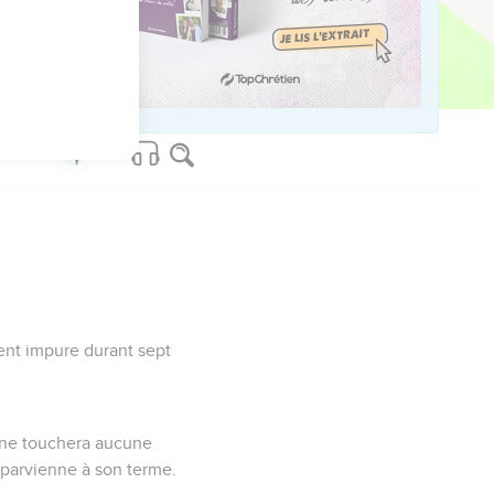
ed worldwide.
ent impure durant sept
le ne touchera aucune
n parvienne à son terme.