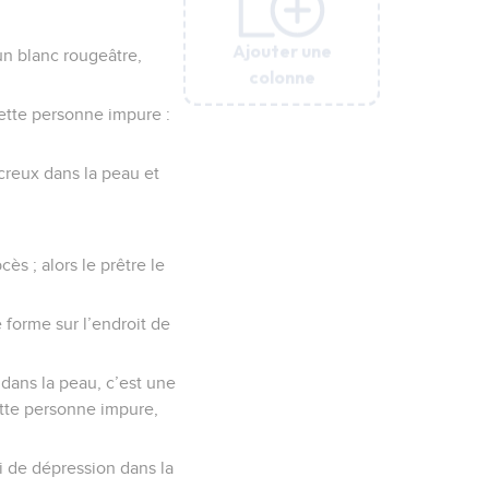
Ajouter une
Ajouter une
Ajouter une
Ajouter une
Ajouter une
un blanc rougeâtre,
colonne
colonne
colonne
colonne
colonne
cette personne impure :
e creux dans la peau et
cès ; alors le prêtre le
 forme sur l’endroit de
n dans la peau, c’est une
ette personne impure,
ni de dépression dans la