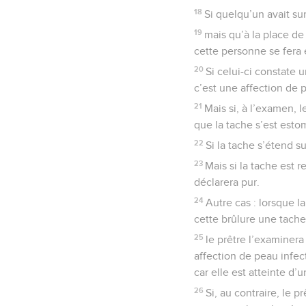
18
Si quelqu’un avait su
19
mais qu’à la place d
cette personne se fera 
20
Si celui-ci constate 
c’est une affection de 
21
Mais si, à l’examen, l
que la tache s’est esto
22
Si la tache s’étend su
23
Mais si la tache est r
déclarera pur.
24
Autre cas : lorsque l
cette brûlure une tache
25
le prêtre l’examinera 
affection de peau infec
car elle est atteinte d
26
Si, au contraire, le 