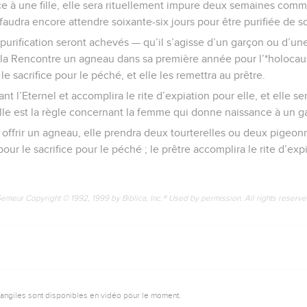
ce à une fille, elle sera rituellement impure deux semaines co
ui faudra encore attendre soixante-six jours pour être purifiée de s
purification seront achevés — qu’il s’agisse d’un garçon ou d’une 
de la Rencontre un agneau dans sa première année pour l’*holoca
le sacrifice pour le péché, et elle les remettra au prêtre.
vant l’Eternel et accomplira le rite d’expiation pour elle, et elle se
lle est la règle concernant la femme qui donne naissance à un ga
i offrir un agneau, elle prendra deux tourterelles ou deux pigeon
pour le sacrifice pour le péché ; le prêtre accomplira le rite d’expi
Semeur Copyright © 1992, 1999 by Biblica, Inc.® Used by permission. All rights reserv
vangiles sont disponibles en vidéo pour le moment.