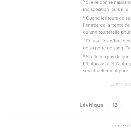
5
Si elle donne naissan
indisposition, puis il l
6
Quand les jours de sa 
l’entrée de la *tente 
ou une tourterelle pour 
7
Celui-ci les offrira de
de sa perte de sang. Te
8
Si elle n’a pas de quo
l’*holocauste et l’autre 
sera rituellement pure.
La Bible Du 
Lévitique
13
Seuls les É