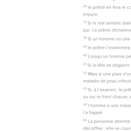
36
le prêtre en fera le c
impure.
37
Si le mal semble stat
pur. Le prêtre déclarer
38
Si un homme ou une 
39
le prêtre l’examinera 
40
Lorsqu’un homme perd 
41
Si la tête se dégarnit 
42
Mais si une plaie d’u
maladie de peau infecti
43
Si, à l’examen, le pr
ou sur le front chauve, 
44
l’homme a une maladie
l’a frappé.
45
La personne atteinte 
décoiffée ; elle se couvr