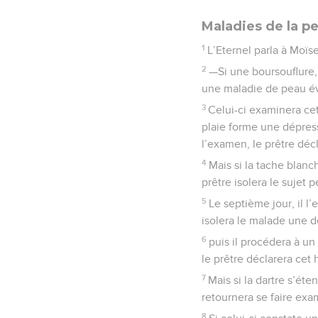
Maladies de la p
1
L’Eternel parla à Moïs
2
—Si une boursouflure,
une maladie de peau évo
3
Celui-ci examinera cett
plaie forme une dépress
l’examen, le prêtre déc
4
Mais si la tache blanc
prêtre isolera le sujet 
5
Le septième jour, il l’
isolera le malade une 
6
puis il procédera à un
le prêtre déclarera cet
7
Mais si la dartre s’éte
retournera se faire exam
8