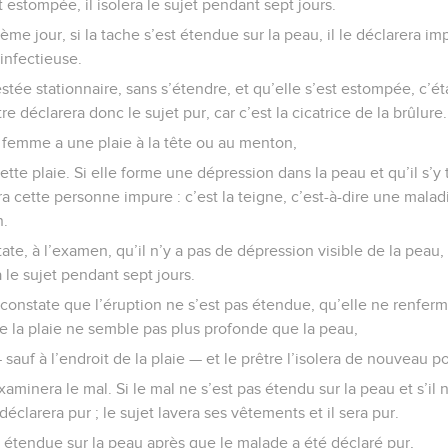
st estompée, il isolera le sujet pendant sept jours.
ième jour, si la tache s’est étendue sur la peau, il le déclarera impu
infectieuse.
restée stationnaire, sans s’étendre, et qu’elle s’est estompée, c’é
tre déclarera donc le sujet pur, car c’est la cicatrice de la brûlure.
femme a une plaie à la tête ou au menton,
ette plaie. Si elle forme une dépression dans la peau et qu’il s’y 
era cette personne impure : c’est la teigne, c’est-à-dire une mala
n.
tate, à l’examen, qu’il n’y a pas de dépression visible de la peau, 
ra le sujet pendant sept jours.
l constate que l’éruption ne s’est pas étendue, qu’elle ne renfer
e la plaie ne semble pas plus profonde que la peau,
sauf à l’endroit de la plaie — et le prêtre l’isolera de nouveau po
examinera le mal. Si le mal ne s’est pas étendu sur la peau et s’il
 déclarera pur ; le sujet lavera ses vêtements et il sera pur.
st étendue sur la peau après que le malade a été déclaré pur,