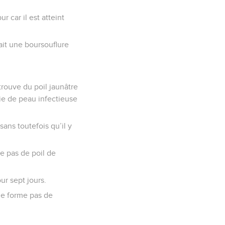
r car il est atteint
tait une boursouflure
trouve du poil jaunâtre
die de peau infectieuse
sans toutefois qu’il y
me pas de poil de
ur sept jours.
 ne forme pas de