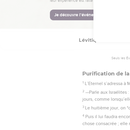
de ceux qu’on ne doit 
La Bible Du 
Lévitique
12
Seuls les É
Purification de
1
L’Eternel s’adressa à 
2
—Parle aux Israélites
jours, comme lorsqu’ell
3
Le huitième jour, on *c
4
Puis il lui faudra enc
chose consacrée ; elle 