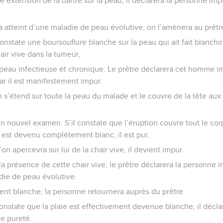
ne extension de la dartre sur la peau, il déclarera la personne im
atteint d’une maladie de peau évolutive, on l’amènera au prêtr
constate une boursouflure blanche sur la peau qui ait fait blanchir l
r vive dans la tumeur,
peau infectieuse et chronique. Le prêtre déclarera cet homme imp
car il est manifestement impur.
on s’étend sur toute la peau du malade et le couvre de la tête aux
un nouvel examen. S’il constate que l’éruption couvre tout le corp
il est devenu complètement blanc, il est pur.
l’on apercevra sur lui de la chair vive, il devient impur.
a présence de cette chair vive, le prêtre déclarera la personne im
die de peau évolutive.
vient blanche, la personne retournera auprès du prêtre
constate que la plaie est effectivement devenue blanche, il déclare
e pureté.