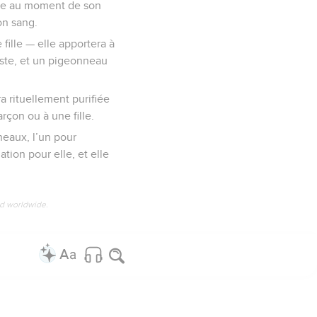
mme au moment de son
on sang.
fille — elle apportera à
uste, et un pigeonneau
ra rituellement purifiée
rçon ou à une fille.
neaux, l’un pour
ation pour elle, et elle
ed worldwide.