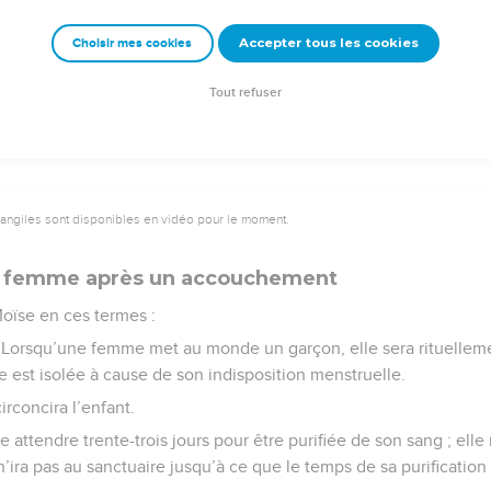
pas manger.
Accepter tous les cookies
Choisir mes cookies
Semeur Copyright © 1992, 1999 by Biblica, Inc.® Used by permission. All rights reserv
Tout refuser
vangiles sont disponibles en vidéo pour le moment.
 la femme après un accouchement
Moïse en ces termes :
 : Lorsqu’une femme met au monde un garçon, elle sera rituellem
e est isolée à cause de son indisposition menstruelle.
irconcira l’enfant.
ore attendre trente-trois jours pour être purifiée de son sang ; el
n’ira pas au sanctuaire jusqu’à ce que le temps de sa purificatio