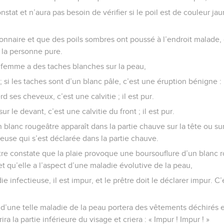
onstat et n’aura pas besoin de vérifier si le poil est de couleur ja
ionnaire et que des poils sombres ont poussé à l’endroit malade, c
a la personne pure.
femme a des taches blanches sur la peau,
; si les taches sont d’un blanc pâle, c’est une éruption bénigne : 
ses cheveux, c’est une calvitie ; il est pur.
sur le devant, c’est une calvitie du front ; il est pur.
n blanc rougeâtre apparaît dans la partie chauve sur la tête ou sur
euse qui s’est déclarée dans la partie chauve.
être constate que la plaie provoque une boursouflure d’un blanc r
et qu’elle a l’aspect d’une maladie évolutive de la peau,
 infectieuse, il est impur, et le prêtre doit le déclarer impur. C’
d’une telle maladie de la peau portera des vêtements déchirés et
ira la partie inférieure du visage et criera : « Impur ! Impur ! »