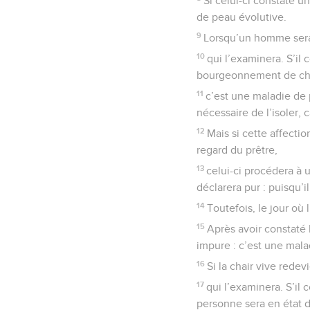
Si celui-ci constate u
de peau évolutive.
9
Lorsqu’un homme sera 
10
qui l’examinera. S’il 
bourgeonnement de chai
11
c’est une maladie de 
nécessaire de l’isoler, 
12
Mais si cette affecti
regard du prêtre,
13
celui-ci procédera à 
déclarera pur : puisqu’
14
Toutefois, le jour où 
15
Après avoir constaté l
impure : c’est une mala
16
Si la chair vive rede
17
qui l’examinera. S’il 
personne sera en état d