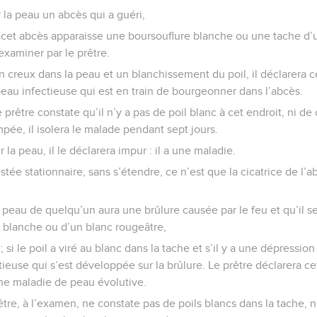
r la peau un abcès qui a guéri,
e cet abcès apparaisse une boursouflure blanche ou une tache d’
examiner par le prêtre.
un creux dans la peau et un blanchissement du poil, il déclarera 
peau infectieuse qui est en train de bourgeonner dans l’abcès.
e prêtre constate qu’il n’y a pas de poil blanc à cet endroit, ni d
mpée, il isolera le malade pendant sept jours.
r la peau, il le déclarera impur : il a une maladie.
estée stationnaire, sans s’étendre, ce n’est que la cicatrice de l’ab
a peau de quelqu’un aura une brûlure causée par le feu et qu’il se
 blanche ou d’un blanc rougeâtre,
; si le poil a viré au blanc dans la tache et s’il y a une dépressio
tieuse qui s’est développée sur la brûlure. Le prêtre déclarera c
’une maladie de peau évolutive.
prêtre, à l’examen, ne constate pas de poils blancs dans la tache, 