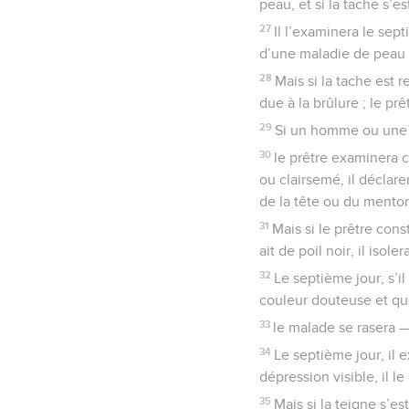
peau, et si la tache s’e
27
Il l’examinera le sept
d’une maladie de peau 
28
Mais si la tache est 
due à la brûlure ; le prê
29
Si un homme ou une 
30
le prêtre examinera c
ou clairsemé, il déclar
de la tête ou du mento
31
Mais si le prêtre cons
ait de poil noir, il isole
32
Le septième jour, s’i
couleur douteuse et qu
33
le malade se rasera — 
34
Le septième jour, il 
dépression visible, il le
35
Mais si la teigne s’e