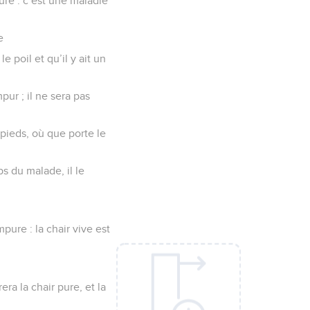
pure : c’est une maladie
e
e poil et qu’il y ait un
ur ; il ne sera pas
 pieds, où que porte le
s du malade, il le
pure : la chair vive est
ra la chair pure, et la