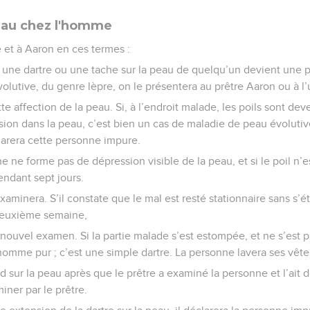
eau chez l'homme
e et à Aaron en ces termes :
 une dartre ou une tache sur la peau de quelqu’un devient une pl
lutive, du genre lèpre, on le présentera au prêtre Aaron ou à l
e affection de la peau. Si, à l’endroit malade, les poils sont deve
ion dans la peau, c’est bien un cas de maladie de peau évolutiv
larera cette personne impure.
he ne forme pas de dépression visible de la peau, et si le poil n’
pendant sept jours.
examinera. S’il constate que le mal est resté stationnaire sans s’ét
deuxième semaine,
 nouvel examen. Si la partie malade s’est estompée, et ne s’est 
 homme pur ; c’est une simple dartre. La personne lavera ses vêt
nd sur la peau après que le prêtre a examiné la personne et l’ait d
iner par le prêtre.