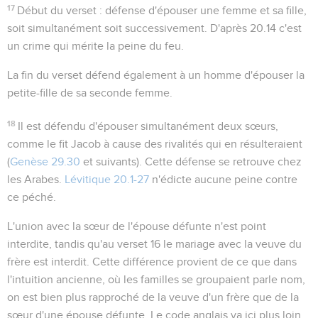
17
Début du verset : défense d'épouser une femme et sa fille,
soit simultanément soit successivement. D'après
20.14
c'est
un crime qui mérite la peine du feu.
La fin du verset défend également à un homme d'épouser la
petite-fille de sa
seconde femme
.
18
Il est défendu d'épouser simultanément deux sœurs,
comme le fit Jacob à cause des rivalités qui en résulteraient
(
Genèse 29.30
et suivants). Cette défense se retrouve chez
les Arabes.
Lévitique 20.1-27
n'édicte aucune peine contre
ce péché.
L'union avec la sœur de l'épouse défunte n'est point
interdite, tandis qu'au verset 16 le mariage avec la veuve du
frère est interdit. Cette différence provient de ce que dans
l'intuition ancienne, où les familles se groupaient parle nom,
on est bien plus rapproché de la veuve d'un frère que de la
sœur d'une épouse défunte. Le code anglais va ici plus loin