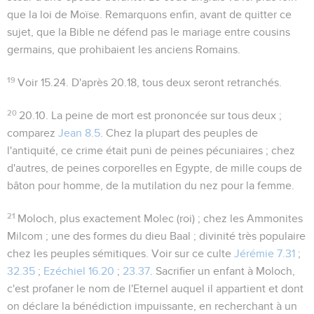
que la loi de Moïse. Remarquons enfin, avant de quitter ce
sujet, que la Bible ne défend pas le mariage entre cousins
germains, que prohibaient les anciens Romains.
19
Voir
15.24
. D'après
20.18
, tous deux seront retranchés.
20
20.10
. La peine de mort est prononcée sur tous deux ;
comparez
Jean 8.5
. Chez la plupart des peuples de
l'antiquité, ce crime était puni de peines pécuniaires ; chez
d'autres, de peines corporelles en Egypte, de mille coups de
bâton pour homme, de la mutilation du nez pour la femme.
21
Moloch
, plus exactement
Molec
(roi) ; chez les Ammonites
Milcom ; une des formes du dieu Baal ; divinité très populaire
chez les peuples sémitiques. Voir sur ce culte
Jérémie 7.31
;
32.35
;
Ezéchiel 16.20
;
23.37
. Sacrifier un enfant à Moloch,
c'est profaner le nom de l'Eternel auquel il appartient et dont
on déclare la bénédiction impuissante, en recherchant à un