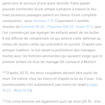
pareil prix le secours d'une autre divinité.
Faire passer
pourrait s'entendre d'une simple lustration
à travers
le feu ;
mais plusieurs passages parlent en faveur d'une complète
combustion ; ainsi
Jérémie 7.31
. Cependant il semble
résulter de
Ezéchiel 16.20
;
Psaumes 106.37
;
Esaïe 57.5
, que
l'on commençait par égorger les enfants avant de les brûler.
Il est difficile de comprendre ce qui amène cette défense au
milieu de toutes celles qui précèdent et suivent. D'après une
antique tradition, le but serait la prohibition des mariages
mixtes avec les femmes ammonites qui auraient exigé que le
premier enfant né d'un tel mariage fût consacré à Moloch.
22
D'après
20.13
, les deux coupables doivent être punis de
mort. De même chez les Grecs et d'après la loi du Coran. Ces
monstruosités n'en subsistèrent pas moins en Israël (
Juges
19.22
;
1Rois 14.24
).
23
Ce crime énorme est également puni de mort (
20.15
; Voir