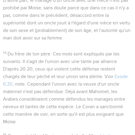
D'autre part, le mariage d'un oncle avec une nièce n'est pas
prohibé par Moïse, sans doute parce que dans ce cas il n'y a
pas, comme dans le précédent, désaccord entre la
supériorité dont un oncle jouit à l'égard d'une nièce en vertu
de son sexe et (probablement) de son âge, et l'autorité qu'un
mari doit avoir sur sa femme.
14
Du frère de ton père
. Ces mots sont expliqués par les
suivants. Il s'agit de l'union avec une tante
par alliance
.
D'après
20.20
, ceux qui violent cette défense restent
chargés de leur péché et leur union sera stérile. Voir
Exode
6.20
, note. Cependant l'union avec la veuve d'un oncle
maternel n'est pas défendue. Déjà avant Mahomet, les
Arabes considéraient comme défendus les mariages entre
neveux et tantes de cette espèce. Le Coran a sanctionné
cette manière de voir, en sorte qu'il est plus exigeant que
Moïse.
15