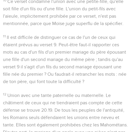
10
Ce verset condamne l'union avec une petite-fille, qu'elle
soit fille d'un fils ou d'une fille. L'union du petit-fils avec
l'aïeule, implicitement prohibée par ce verset, n'est pas
mentionnée, parce que Moïse juge superflu de la spécifier.
11
Il est difficile de distinguer ce cas de l'un de ceux qui
étaient prévus au verset 9. Peut-être faut-il rapporter ces
mots au cas d'un fils d'un premier mariage du père épousant
une fille d'un second mariage du même père ; tandis qu'au
verset 9 il s'agit d'un fils du second mariage épousant une
fille née du premier ? Ou faudrait-il retrancher les mots :
née
de ton père
, qui font toute la difficulté ?
12
Union avec une tante paternelle ou maternelle. Le
châtiment de ceux qui ne tiendraient pas compte de cette
défense se trouve
20.19
. De tous les peuples de l'antiquité,
les Romains seuls défendaient les unions entre neveu et
tante. Elles sont également prohibées chez les Mahométans.