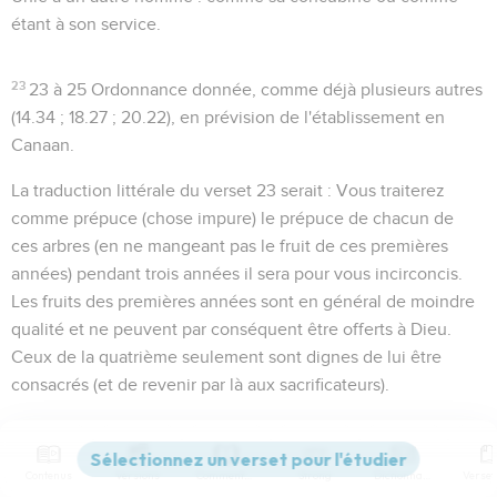
étant à son service.
23
23 à 25
Ordonnance donnée, comme déjà plusieurs autres
(
14.34 ; 18.27 ; 20.22
), en prévision de l'établissement en
Canaan.
La traduction littérale du verset 23 serait :
Vous traiterez
comme prépuce
(chose impure)
le prépuce de chacun de
ces arbres
(en ne mangeant pas le fruit de ces premières
années)
pendant trois années il sera pour vous incirconcis
.
Les fruits des premières années sont en général de moindre
qualité et ne peuvent par conséquent être offerts à Dieu.
Ceux de la quatrième seulement sont dignes de lui être
consacrés (et de revenir par là aux sacrificateurs).
24
Consacrés avec reconnaissance
. L'expression signifie
littéralement :
il vous sera sainteté de louanges à l'Eternel
.
Contenus
Versions
Commentaires
Strong
Dictionnaire
C'est-à-dire : Vous en jouirez saintement en l'offrant à