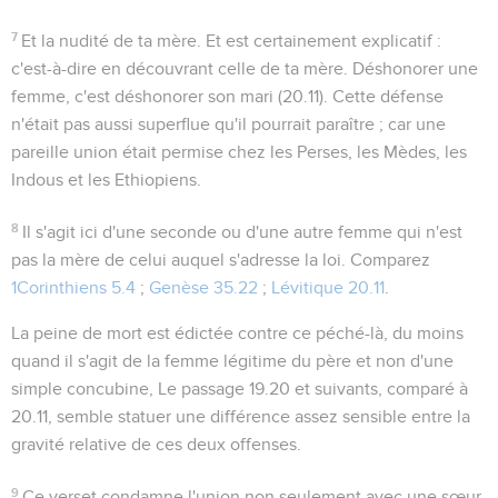
7
Et la nudité de ta mère
.
Et
est certainement explicatif :
c'est-à-dire en découvrant celle de ta mère. Déshonorer une
femme, c'est déshonorer son mari (
20.11
). Cette défense
n'était pas aussi superflue qu'il pourrait paraître ; car une
pareille union était permise chez les Perses, les Mèdes, les
Indous et les Ethiopiens.
8
Il s'agit ici d'une
seconde
ou d'une
autre
femme qui n'est
pas la mère de celui auquel s'adresse la loi. Comparez
1Corinthiens 5.4
;
Genèse 35.22
;
Lévitique 20.11
.
La peine de mort est édictée contre ce péché-là, du moins
quand il s'agit de la femme légitime du père et non d'une
simple concubine, Le passage
19.20
et suivants, comparé à
20.11
, semble statuer une différence assez sensible entre la
gravité relative de ces deux offenses.
9
Ce verset condamne l'union non seulement avec une sœur