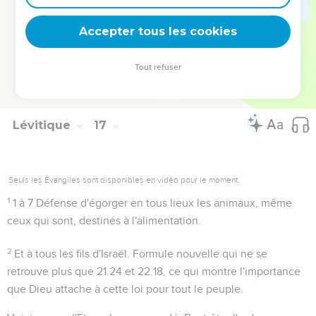
attitré du sacerdoce israélite, au temps de Moïse ; car cette
Accepter tous les cookies
fête est inséparable de l'existence d'une telle charge.
Tout refuser
Autres ressources sur theotex.org, contact theotex@gmail.com
Lévitique
17
Seuls les Évangiles sont disponibles en vidéo pour le moment.
1
1 à 7
Défense d'égorger
en tous lieux
les animaux, même
ceux qui sont, destinés à l'alimentation.
2
Et à tous les fils d'Israël
. Formule nouvelle qui ne se
retrouve plus que
21.24
et
22.18
, ce qui montre l'importance
que Dieu attache à cette loi pour tout le peuple.