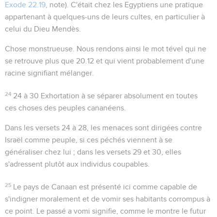
Exode 22.19
, note). C'était chez les Egyptiens une pratique
appartenant à quelques-uns de leurs cultes, en particulier à
celui du Dieu Mendès.
Chose monstrueuse
. Nous rendons ainsi le mot
tével
qui ne
se retrouve plus que
20.12
et qui vient probablement d'une
racine signifiant
mélanger
.
24
24 à 30
Exhortation à se séparer absolument en toutes
ces choses des peuples cananéens.
Dans les versets 24 à 28, les menaces sont dirigées contre
Israël comme peuple, si ces péchés viennent à se
généraliser chez lui ; dans les versets 29 et 30, elles
s'adressent plutôt aux individus coupables.
25
Le pays de Canaan est présenté ici comme capable de
s'indigner moralement et de vomir ses habitants corrompus à
ce point. Le passé
a vom
i signifie, comme le montre le futur