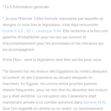
1
1 à 5
Exhortation générale.
2
Je suis l'Eternel
. Cette formule imposante par laquelle se
désigne ici trois fois le législateur, s'est déjà rencontrée
Exode 6.2
,
6
;
20.1
;
Lévitique 11.44
. Elle renferme à la fois une
garantie d'infaillibilité pour les lois qui suivent et
d'accomplissement pour les promesses et les menaces qui
les accompagnent.
Votre Dieu
: dont la législation doit être sacrée pour vous.
3
Ils doivent fuir les mœurs des Egyptiens du milieu desquels
ils sortent, et des Cananéens au-devant desquels ils
marchent. En Egypte, les unions entre proches parents
étaient fréquentes, pour ne rien dire du désordre des mœurs
qui y était extrême. La corruption des Cananéens était
maintenant arrivée à ce comble annoncé dans
Genèse 14.16
.
Que l'on regardât en arrière ou en avant, un avertissement