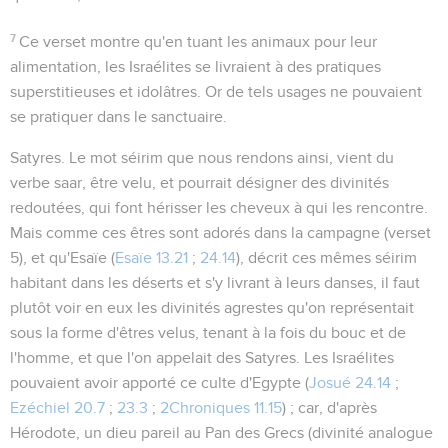
7
Ce verset montre qu'en tuant les animaux pour leur
alimentation, les Israélites se livraient à des pratiques
superstitieuses et idolâtres. Or de tels usages ne pouvaient
se pratiquer dans le sanctuaire.
Satyres
. Le mot
séirim
que nous rendons ainsi, vient du
verbe
saar
, être velu, et pourrait désigner des divinités
redoutées, qui font hérisser les cheveux à qui les rencontre.
Mais comme ces êtres sont adorés dans la campagne (verset
5), et qu'Esaïe (
Esaïe 13.21
;
24.14
), décrit ces mêmes
séirim
habitant dans les déserts et s'y livrant à leurs danses, il faut
plutôt voir en eux les divinités agrestes qu'on représentait
sous la forme d'êtres velus, tenant à la fois du bouc et de
l'homme, et que l'on appelait des Satyres. Les Israélites
pouvaient avoir apporté ce culte d'Egypte (
Josué 24.14
;
Ezéchiel 20.7
;
23.3
;
2Chroniques 11.15
) ; car, d'après
Hérodote, un dieu pareil au Pan des Grecs (divinité analogue