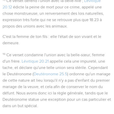
Ce verset défend l'union avec la belle-fille ;
Lévitique
20.12
édicte la peine de mort pour ce crime, appelé une
chose monstrueuse, un renversement des lois naturelles,
expression très forte qui ne se retrouve plus que
18.23
à
propos des unions avec les animaux.
C'est la femme de ton fils
: elle l'était de son vivant et le
demeure.
16
Ce verset condamne l'union avec la belle-sœur, femme
d'un frère.
Lévitique 20.21
appelle cela une impureté, une
tache, et déclare qu'une telle union sera stérile. Cependant
le Deutéronome (
Deutéronome 25.5
) ordonne qu'un mariage
de cette nature ait lieu lorsqu'il n'y a pas d'enfant du premier
mariage de la veuve, et cela afin de conserver le nom du
défunt. Nous avons donc ici la règle générale, tandis que le
Deutéronome statue une exception pour un cas particulier et
dans un but spécial.