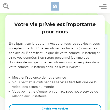
de l'arche, tous ces actes symboliques sont présentés
comme les figures des actes rédempteurs accomplis par
Jésus-Christ :
Bible annotée
Votre vie privée est importante
son immolation ici-bas sur l'autel de la croix ;
Lévitique
16
son élévation à travers les cieux jusque dans le lieu de
pour nous
la manifestation immédiate de Dieu, où est dressé son
trône ;
En cliquant sur le bouton « Accepter tous les cookies », vous
sa comparution et son intercession en faveur de
acceptez que TopChrétien utilise des traceurs (comme des
cookies ou l'identifiant unique de votre compte utilisateur) et
l'Eglise, du nouvel Israël l'offrande de son sang
traite vos données à caractère personnel (comme vos
réconciliateur qui rend son intercession efficace.
données de navigation et les informations renseignées dans
votre compte utilisateur) dans les buts suivants :
C'est bien à ce rapport que s'applique le mot de saint Paul
Colossiens 2.17
:
A la loi l'ombre, à Christ le corps des choses
Mesurer l'audience de notre service
à venir
. Comparez aussi
Romains 8.31
et
1Jean 2.1-2
Vous permettre d'utiliser des services tiers tels que de la
vidéo, des cartes du monde…
Ajoutons enfin que si l'institution de la fête des Expiations
Vous permettre d'entrer en contact avec notre service de
relation aux utilisateurs.
remonte en effet jusqu'à l'époque du désert, il n'est plus
possible de nier, comme l'ont fait quelques critiques
Choisir mes cookies
modernes, l'existence d'un grand sacrificateur, d'un chef