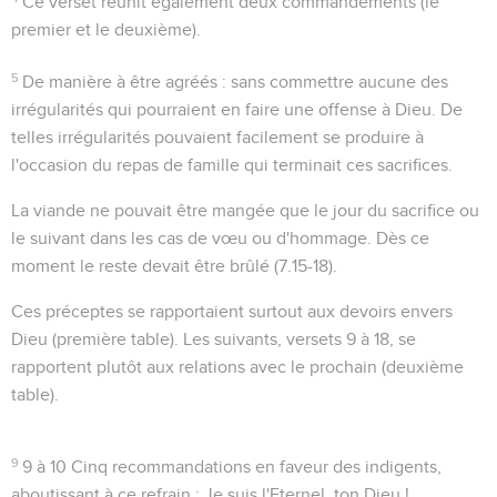
Ce verset réunit également deux commandements (le
premier et le deuxième).
5
De manière à être agréés
: sans commettre aucune des
irrégularités qui pourraient en faire une offense à Dieu. De
telles irrégularités pouvaient facilement se produire à
l'occasion du repas de famille qui terminait ces sacrifices.
La viande ne pouvait être mangée que le jour du sacrifice ou
le suivant dans les cas de vœu ou d'hommage. Dès ce
moment le reste devait être brûlé (
7.15-18
).
Ces préceptes se rapportaient surtout aux devoirs envers
Dieu (première table). Les suivants, versets 9 à 18, se
rapportent plutôt aux relations avec le prochain (deuxième
table).
9
9 à 10
Cinq recommandations en faveur des indigents,
aboutissant à ce refrain :
Je suis l'Eternel, ton Dieu !