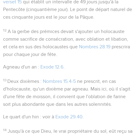
verset 15
qui établit un intervalle de 49 jours jusqu'à la
Pentecôte (
cinquantième
jour). Le point de départ naturel de
ces cinquante jours est le jour de la Pâque.
12
A la gerbe des prémices devait s'ajouter un holocauste
comme sacrifice de consécration, avec oblation et libation,
et cela en sus des holocaustes que
Nombres 28.19
prescrira
pour chaque jour de fête.
Agneau d'un an
:
Exode 12.6
.
13
Deux dixièmes
:
Nombres 15.4-5
ne prescrit, en cas
d'holocauste, qu'un dixième par agneau. Mais ici, où il s'agit
d'une fête de moisson, il convient que l'oblation de farine
soit plus abondante que dans les autres solennités.
Le quart d'un hin
: voir à
Exode 29.40
.
14
Jusqu'à ce que Dieu, le vrai propriétaire du sol, eût reçu sa