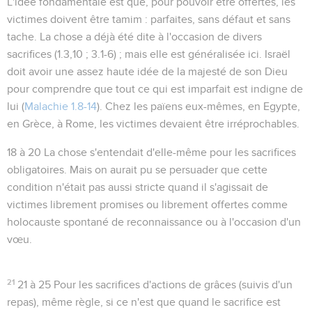
L'idée fondamentale est que, pour pouvoir être offertes, les
victimes doivent être
tamim : parfaites
, sans défaut et sans
tache. La chose a déjà été dite à l'occasion de divers
sacrifices (
1.3,10 ; 3.1-6
) ; mais elle est généralisée ici. Israël
doit avoir une assez haute idée de la majesté de son Dieu
pour comprendre que tout ce qui est imparfait est indigne de
lui (
Malachie 1.8-14
). Chez les païens eux-mêmes, en Egypte,
en Grèce, à Rome, les victimes devaient être irréprochables.
18 à 20
La chose s'entendait d'elle-même pour les sacrifices
obligatoires. Mais on aurait pu se persuader que cette
condition n'était pas aussi stricte quand il s'agissait de
victimes librement promises ou librement offertes comme
holocauste spontané de reconnaissance ou à l'occasion d'un
vœu.
21
21 à 25
Pour les sacrifices d'actions de grâces (suivis d'un
repas), même règle, si ce n'est que quand le sacrifice est