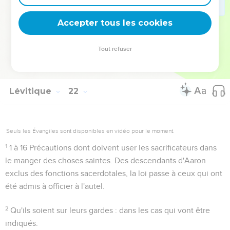
24
Et à tous les fils d'Israël
. Voir versets 1 et 8.
Accepter tous les cookies
Cette conclusion résume tout ce qui précède depuis
17.1
.
Tout refuser
Autres ressources sur theotex.org, contact theotex@gmail.com
Lévitique
22
Seuls les Évangiles sont disponibles en vidéo pour le moment.
1
1 à 16
Précautions dont doivent user les sacrificateurs dans
le manger des choses saintes. Des descendants d'Aaron
exclus des fonctions sacerdotales, la loi passe à ceux qui ont
été admis à officier à l'autel.
2
Qu'ils soient sur leurs gardes
: dans les cas qui vont être
indiqués.