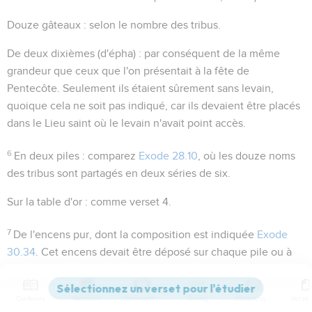
Douze gâteaux
: selon le nombre des tribus.
De deux dixièmes
(d'épha) : par conséquent de la même
grandeur que ceux que l'on présentait à la fête de
Pentecôte. Seulement ils étaient sûrement sans levain,
quoique cela ne soit pas indiqué, car ils devaient être placés
dans le Lieu saint où le levain n'avait point accès.
6
En deux piles
: comparez
Exode 28.10
, où les douze noms
des tribus sont partagés en deux séries de six.
Sur la table d'or
: comme verset 4.
7
De l'encens pur
, dont la composition est indiquée
Exode
30.34
. Cet encens devait être déposé sur chaque pile ou à
côté. La tradition dit qu'il était contenu dans deux coupes
d'or. Lorsqu'au matin du sabbat les pains étaient retirés pour
Contenus
Versions
Commentaires
Strong
Dictionnaire
être remplacés par d'autres, l'encens était brûlé sur l'autel