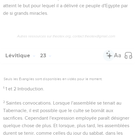
atteint le but pour lequel il a délivré ce peuple d'Egypte par
de si grands miracles.
Autres ressources sur theotex.org, contact theotex@gmail.com
Lévitique
23
Seuls les Évangiles sont disponibles en vidéo pour le moment.
1
1 et 2
Introduction.
2
Saintes convocations
. Lorsque l'assemblée se tenait au
Tabernacle, il est possible que le culte se bornât aux
sacrifices. Cependant l'expression employée paraît désigner
quelque chose de plus. Et lorsque, plus tard, les assemblées
durent se tenir, comme celles du jour du sabbat, dans les