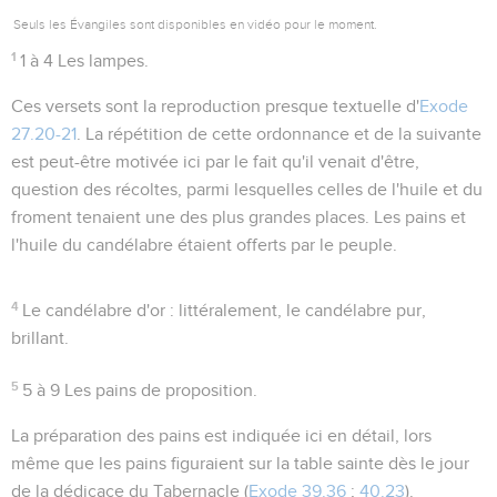
Seuls les Évangiles sont disponibles en vidéo pour le moment.
1
1 à 4
Les lampes.
Ces versets sont la reproduction presque textuelle d'
Exode
27.20-21
. La répétition de cette ordonnance et de la suivante
est peut-être motivée ici par le fait qu'il venait d'être,
question des récoltes, parmi lesquelles celles de
l'huile
et du
froment
tenaient une des plus grandes places. Les pains et
l'huile du candélabre étaient offerts par le peuple.
4
Le candélabre d'or
: littéralement,
le candélabre pur
,
brillant.
5
5 à 9
Les pains de proposition.
La préparation des pains est indiquée ici en détail, lors
même que les pains figuraient sur la table sainte dès le jour
de la dédicace du Tabernacle (
Exode 39.36
;
40.23
).