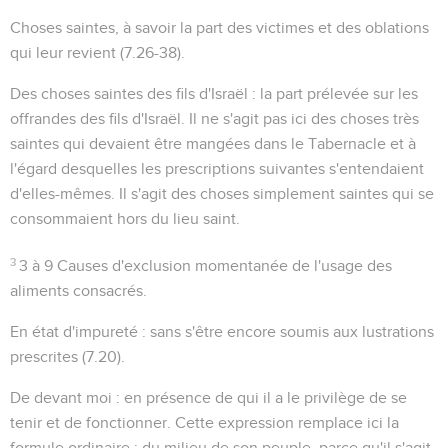
Choses saintes
, à savoir la part des victimes et des oblations
qui leur revient (
7.26-38
).
Des choses saintes des fils d'Israël
: la part prélevée sur les
offrandes des fils d'Israël. Il ne s'agit pas ici des choses
très
saintes
qui devaient être mangées dans le Tabernacle et à
l'égard desquelles les prescriptions suivantes s'entendaient
d'elles-mêmes. Il s'agit des choses simplement saintes qui se
consommaient hors du lieu saint.
3
3 à 9
Causes d'exclusion momentanée de l'usage des
aliments consacrés.
En état d'impureté
: sans s'être encore soumis aux lustrations
prescrites (
7.20
).
De devant moi
: en présence de qui il a le privilège de se
tenir et de fonctionner. Cette expression remplace ici la
formule ordinaire :
du milieu de son peuple
, parce qu'il s'agit