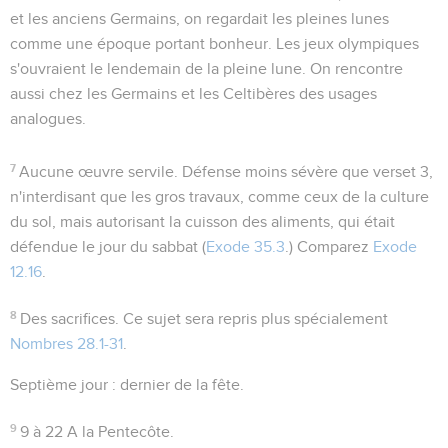
et les anciens Germains, on regardait les pleines lunes
comme une époque portant bonheur. Les jeux olympiques
s'ouvraient le lendemain de la pleine lune. On rencontre
aussi chez les Germains et les Celtibères des usages
analogues.
7
Aucune œuvre servile
. Défense moins sévère que verset 3,
n'interdisant que les gros travaux, comme ceux de la culture
du sol, mais autorisant la cuisson des aliments, qui était
défendue le jour du sabbat (
Exode 35.3
.) Comparez
Exode
12.16
.
8
Des sacrifices
. Ce sujet sera repris plus spécialement
Nombres 28.1-31
.
Septième jour
: dernier de la fête.
9
9 à 22
A la Pentecôte.