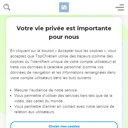
Le dernier cas ne peut désigner la castration (
Deutéronome
23.1
) ; c'est plutôt un état maladif des parties.
Bible annotée
21
Nul homme qui a une difformité
: non pas seulement une
Votre vie privée est importante
de ces difformités choisies comme exemples. Les rabbins
Lévitique
21
ont développé cette liste et énuméré jusqu'à cent quarante
pour nous
cas de ce genre.
En cliquant sur le bouton « Accepter tous les cookies », vous
22
Sur la distinction entre les choses
très saintes
ou
acceptez que TopChrétien utilise des traceurs (comme des
cookies ou l'identifiant unique de votre compte utilisateur) et
simplement
saintes
, comparez
6.25
, note.
traite vos données à caractère personnel (comme vos
données de navigation et les informations renseignées dans
23
Mon sanctuaire
, littéralement :
mes sanctuaires
. C'est avec
votre compte utilisateur) dans les buts suivants :
26.31
seul passage où se rencontre ce pluriel dans le
Mesurer l'audience de notre service
Pentateuque. Dans ce terme sont compris et les lieux saints
Vous permettre d'utiliser des services tiers tels que de la
et les choses saintes.
vidéo, des cartes du monde…
Vous permettre d'entrer en contact avec notre service de
Qui le sanctifie
(le sanctuaire) : qui veut le maintenir saint,
relation aux utilisateurs.
comme une source de sainteté pour mon peuple.
Choisir mes cookies