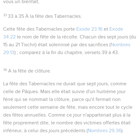
vous un bienfait,
33
33 à 35
À la fête des Tabernacles.
Cette fête des Tabernacles porte
Exode 23.16
et
Exode
34.22
le nom de
fête de la récolte
. Chacun des sept jours (du
15 au 21 Tischri) était solennisé par des sacrifices (
Nombres
29.13
) ; comparez à la fin du chapitre, versets 39 à 43.
36
A la fête de clôture.
La fête des Tabernacles ne durait que sept jours, comme
celle de Pâques. Mais elle était suivie d'un huitième jour
férié qui se nommait la
clôture
, parce qu'il fermait non
seulement cette semaine de fête, mais encore tout le cycle
des fêtes annuelles. Comme ce jour n'appartenait plus à la
fête proprement dite, le nombre des victimes offertes était
inférieur, à celui des jours précédents (
Nombres 29.36
).