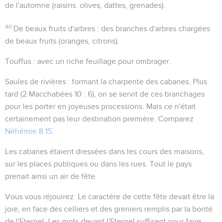
de l'automne (raisins. olives, dattes, grenades).
40
De beaux fruits d'arbres
: des branches d'arbres chargées
de beaux fruits (oranges, citrons).
Touffus
: avec un riche feuillage pour ombrager.
Saules de rivières
: formant la charpente des cabanes. Plus
tard (2 Macchabées 10 : 6), on se servit de ces branchages
pour les porter en joyeuses processions. Mais ce n'était
certainement pas leur destination première. Comparez
Néhémie 8.15
.
Les cabanes étaient dressées dans les cours des maisons,
sur les places publiques ou dans les rues. Tout le pays
prenait ainsi un air de fête.
Vous vous réjouirez
. Le caractère de cette fête devait être la
joie, en face des celliers et des greniers remplis par la bonté
de l'Eternel. Les mots
devant l'Eternel
suffisent pour faire