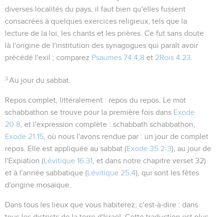
diverses localités du pays, il faut bien qu'elles fussent
consacrées à quelques exercices religieux, tels que la
lecture de la loi, les chants et les prières. Ce fut sans doute
là l'origine de l'institution des synagogues qui paraît avoir
précédé l'exil ; comparez
Psaumes 74.4
,
8
et
2Rois 4.23
.
3
Au jour du sabbat.
Repos complet
, littéralement :
repos du repos
. Le mot
schabbathon
se trouve pour la première fois dans
Exode
20.8
, et l'expression complète :
schabbath schabbathon
,
Exode 21.15
, où nous l'avons rendue par :
un jour de complet
repos
. Elle est appliquée au sabbat (
Exode 35.2-3
), au jour de
l'Expiation (
Lévitique 16.31
, et dans notre chapitre verset 32)
et à l'année sabbatique (
Lévitique 25.4
), qui sont les fêtes
d'origine mosaïque.
Dans tous les lieux que vous habiterez
, c'est-à-dire : dans
tous les districts de la terre d'Israël. Cette traduction est plus