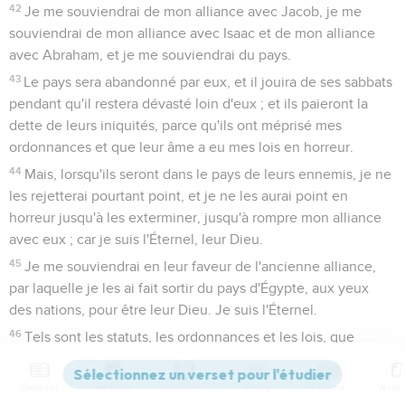
42
Je me souviendrai de mon alliance avec Jacob, je me
souviendrai de mon alliance avec Isaac et de mon alliance
avec Abraham, et je me souviendrai du pays.
43
Le pays sera abandonné par eux, et il jouira de ses sabbats
pendant qu'il restera dévasté loin d'eux ; et ils paieront la
dette de leurs iniquités, parce qu'ils ont méprisé mes
ordonnances et que leur âme a eu mes lois en horreur.
44
Mais, lorsqu'ils seront dans le pays de leurs ennemis, je ne
les rejetterai pourtant point, et je ne les aurai point en
horreur jusqu'à les exterminer, jusqu'à rompre mon alliance
avec eux ; car je suis l'Éternel, leur Dieu.
45
Je me souviendrai en leur faveur de l'ancienne alliance,
par laquelle je les ai fait sortir du pays d'Égypte, aux yeux
des nations, pour être leur Dieu. Je suis l'Éternel.
46
Tels sont les statuts, les ordonnances et les lois, que
l'Éternel établit entre lui et les enfants d'Israël, sur la
montagne de Sinaï, par Moïse.
Contenus
Versions
Commentaires
Strong
Dictionnaire