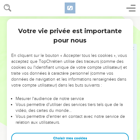
vous ne l'offrirez point en sacrifice dans votre pays.
25
Vous n'accepterez de l'étranger aucune de ces victimes,
pour l'offrir comme aliment de votre Dieu ; car elles sont
Segond 1910
mutilées, elles ont des défauts : elles ne seraient point
Votre vie privée est importante
Lévitique
22
agréées.
pour nous
26
L'Éternel dit à Moïse :
27
Un boeuf, un agneau ou une chèvre, quand il naîtra,
En cliquant sur le bouton « Accepter tous les cookies », vous
restera sept jours avec sa mère ; dès le huitième jour et les
acceptez que TopChrétien utilise des traceurs (comme des
suivants, il sera agréé pour être offert à l'Éternel en sacrifice
cookies ou l'identifiant unique de votre compte utilisateur) et
traite vos données à caractère personnel (comme vos
consumé par le feu.
données de navigation et les informations renseignées dans
28
Boeuf ou agneau, vous n'égorgerez pas un animal et son
votre compte utilisateur) dans les buts suivants :
petit le même jour.
Mesurer l'audience de notre service
29
Quand vous offrirez à l'Éternel un sacrifice d'actions de
Vous permettre d'utiliser des services tiers tels que de la
grâces, vous ferez en sorte qu'il soit agréé.
vidéo, des cartes du monde…
30
Vous permettre d'entrer en contact avec notre service de
La victime sera mangée le jour même ; vous n'en laisserez
relation aux utilisateurs.
rien jusqu'au matin. Je suis l'Éternel.
31
Vous observerez mes commandements, et vous les
Choisir mes cookies