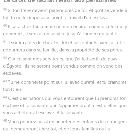
Le droit de rachat relatif aux personnes
39
Si ton frère devient pauvre près de toi, et qu'il se vende à
toi, tu ne lui imposeras point le travail d'un esclave.
40
Il sera chez toi comme un mercenaire, comme celui qui y
demeure ; il sera à ton service jusqu'à l'année du jubilé.
41
Il sortira alors de chez toi, lui et ses enfants avec lui, et il
retournera dans sa famille, dans la propriété de ses pères.
42
Car ce sont mes serviteurs, que j'ai fait sortir du pays
d'Égypte ; ils ne seront point vendus comme on vend des
esclaves.
43
Tu ne domineras point sur lui avec dureté, et tu craindras
ton Dieu.
44
C'est des nations qui vous entourent que tu prendras ton
esclave et ta servante qui t'appartiendront, c'est d'elles que
vous achèterez l'esclave et la servante.
45
Vous pourrez aussi en acheter des enfants des étrangers
qui demeureront chez toi, et de leurs familles qu'ils