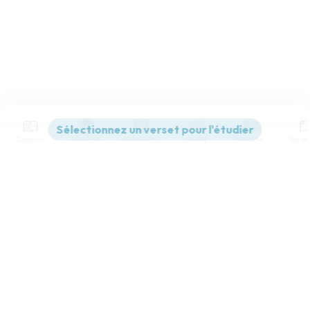
Contenus
Versions
Commentaires
Strong
Dictionnaire
Paramètres de lecture
Afficher les numéros de versets
Mode dyslexique
Désactivé
Simple
Coul
eur