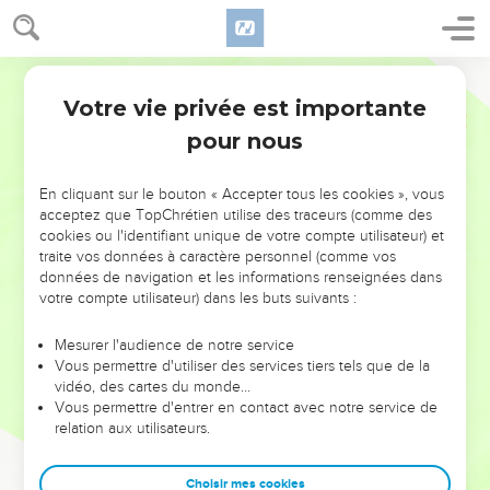
Votre vie privée est importante
pour nous
NE MANQUEZ PAS L’ÉVÉNEMENT
En cliquant sur le bouton « Accepter tous les cookies », vous
DE L’ANNÉE !
acceptez que TopChrétien utilise des traceurs (comme des
cookies ou l'identifiant unique de votre compte utilisateur) et
ET SI LEURS ERREURS POUVAIENT VOUS ÉVITER LES
traite vos données à caractère personnel (comme vos
VOTRES ?
données de navigation et les informations renseignées dans
votre compte utilisateur) dans les buts suivants :
On admire souvent les leaders pour leurs réussites, leur impact,
leur foi ou leur vision. Mais on voit moins les doutes, les erreurs
Mesurer l'audience de notre service
Vous permettre d'utiliser des services tiers tels que de la
et les saisons difficiles qu'ils ont traversés, alors même que ce
vidéo, des cartes du monde…
sont elles qui les ont façonnés.
Vous permettre d'entrer en contact avec notre service de
relation aux utilisateurs.
Dans cette conférence, leaders, entrepreneurs, et responsables
reviennent sur les erreurs marquantes de leur parcours et les
clés pour avancer avec plus de sagesse afin que leurs erreurs
Choisir mes cookies