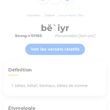
TopChrétien
TopBible
Lexique Hébreu / Grec
bĕ`iyr
Strong n°01165
Prononciation [beh-ere']
Voir les versets relatifs
Définition
bêtes, bétail, bestiaux, bêtes de somme
Étymologie