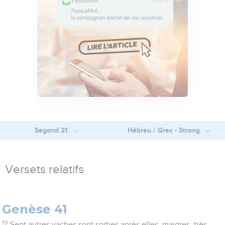
Segond 21
Hébreu / Grec - Strong
Versets relatifs
Genèse 41
19
Sept autres vaches sont sorties après elles, maigres, très