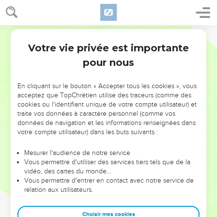
Votre vie privée est importante
pour nous
NE MANQUEZ PAS L’ÉVÉNEMENT
En cliquant sur le bouton « Accepter tous les cookies », vous
DE L’ANNÉE !
acceptez que TopChrétien utilise des traceurs (comme des
cookies ou l'identifiant unique de votre compte utilisateur) et
ET SI LEURS ERREURS POUVAIENT VOUS ÉVITER LES
traite vos données à caractère personnel (comme vos
VOTRES ?
données de navigation et les informations renseignées dans
votre compte utilisateur) dans les buts suivants :
On admire souvent les leaders pour leurs réussites, leur impact,
leur foi ou leur vision. Mais on voit moins les doutes, les erreurs
Mesurer l'audience de notre service
Vous permettre d'utiliser des services tiers tels que de la
et les saisons difficiles qu'ils ont traversés, alors même que ce
vidéo, des cartes du monde…
sont elles qui les ont façonnés.
Vous permettre d'entrer en contact avec notre service de
relation aux utilisateurs.
Dans cette conférence, leaders, entrepreneurs, et responsables
reviennent sur les erreurs marquantes de leur parcours et les
clés pour avancer avec plus de sagesse afin que leurs erreurs
Choisir mes cookies