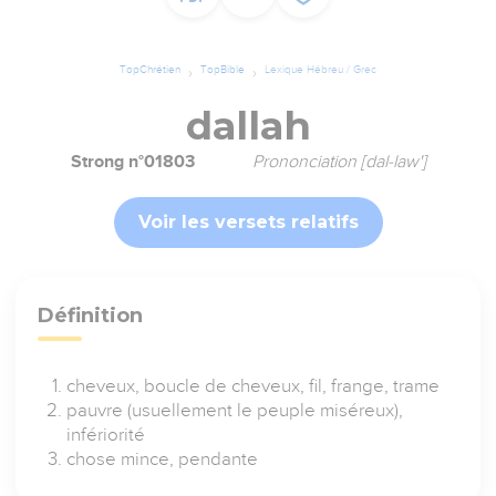
TopChrétien
TopBible
Lexique Hébreu / Grec
dallah
Strong n°01803
Prononciation [dal-law']
Voir les versets relatifs
Définition
cheveux, boucle de cheveux, fil, frange, trame
pauvre (usuellement le peuple miséreux),
infériorité
chose mince, pendante