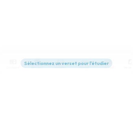
Contenus
Versions
Commentaires
Strong
Dictionnaire
Paramètres de lecture
Afficher les numéros de versets
Mode dyslexique
Désactivé
Simple
Coul
eur