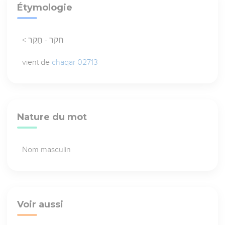
Étymologie
< חקר - חֵקֶר
vient de
chaqar 02713
Nature du mot
Nom masculin
Voir aussi