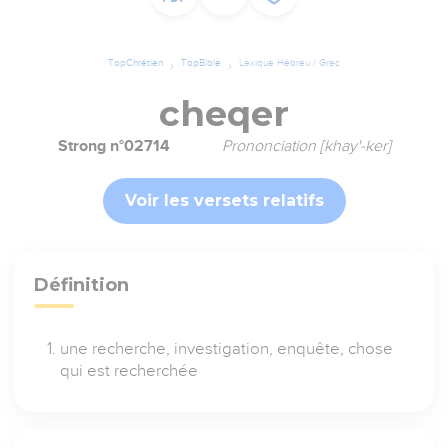
TopChrétien
TopBible
Lexique Hébreu / Grec
cheqer
Strong n°02714
Prononciation [khay'-ker]
Voir les versets relatifs
Définition
une recherche, investigation, enquête, chose
qui est recherchée