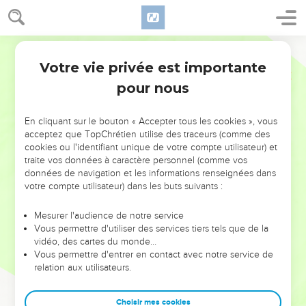
Votre vie privée est importante
pour nous
NE MANQUEZ PAS L’ÉVÉNEMENT
En cliquant sur le bouton « Accepter tous les cookies », vous
DE L’ANNÉE !
acceptez que TopChrétien utilise des traceurs (comme des
cookies ou l'identifiant unique de votre compte utilisateur) et
ET SI LEURS ERREURS POUVAIENT VOUS ÉVITER LES
traite vos données à caractère personnel (comme vos
VOTRES ?
données de navigation et les informations renseignées dans
votre compte utilisateur) dans les buts suivants :
On admire souvent les leaders pour leurs réussites, leur impact,
leur foi ou leur vision. Mais on voit moins les doutes, les erreurs
Mesurer l'audience de notre service
Vous permettre d'utiliser des services tiers tels que de la
et les saisons difficiles qu'ils ont traversés, alors même que ce
vidéo, des cartes du monde…
sont elles qui les ont façonnés.
Vous permettre d'entrer en contact avec notre service de
relation aux utilisateurs.
Dans cette conférence, leaders, entrepreneurs, et responsables
reviennent sur les erreurs marquantes de leur parcours et les
clés pour avancer avec plus de sagesse afin que leurs erreurs
Choisir mes cookies