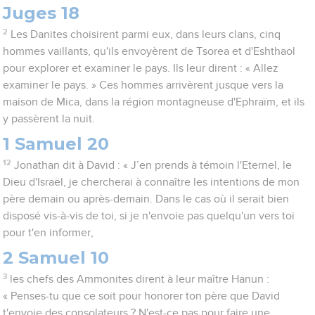
Juges 18
2
Les Danites choisirent parmi eux, dans leurs clans, cinq
hommes vaillants, qu'ils envoyèrent de Tsorea et d'Eshthaol
pour explorer et examiner le pays. Ils leur dirent : « Allez
examiner le pays. » Ces hommes arrivèrent jusque vers la
maison de Mica, dans la région montagneuse d'Ephraïm, et ils
y passèrent la nuit.
1 Samuel 20
12
Jonathan dit à David : « J’en prends à témoin l'Eternel, le
Dieu d'Israël, je chercherai à connaître les intentions de mon
père demain ou après-demain. Dans le cas où il serait bien
disposé vis-à-vis de toi, si je n'envoie pas quelqu'un vers toi
pour t'en informer,
2 Samuel 10
3
les chefs des Ammonites dirent à leur maître Hanun :
« Penses-tu que ce soit pour honorer ton père que David
t'envoie des consolateurs ? N'est-ce pas pour faire une