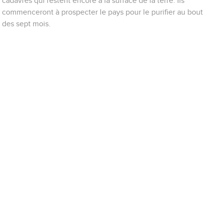
cadavres qui restent encore à la surface de la terre. Ils
commenceront à prospecter le pays pour le purifier au bout
des sept mois.