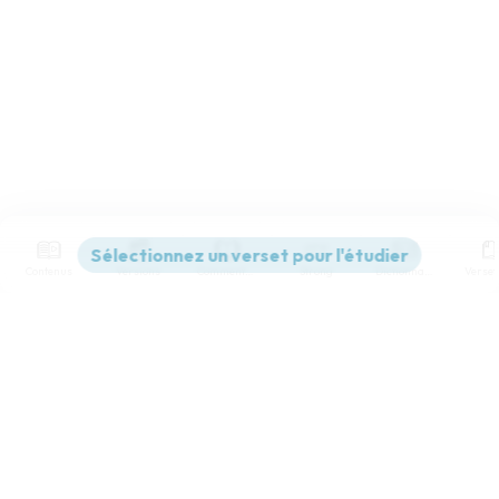
Contenus
Versions
Commentaires
Strong
Dictionnaire
Paramètres de lecture
Afficher les numéros de versets
Mode dyslexique