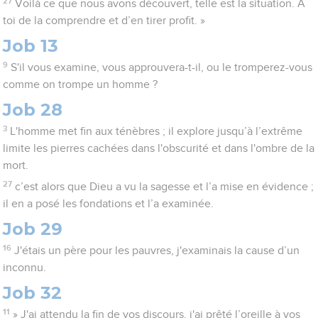
27
Voilà ce que nous avons découvert, telle est la situation. A
toi de la comprendre et d’en tirer profit. »
Job 13
9
S'il vous examine, vous approuvera-t-il, ou le tromperez-vous
comme on trompe un homme ?
Job 28
3
L'homme met fin aux ténèbres ; il explore jusqu’à l’extrême
limite les pierres cachées dans l'obscurité et dans l'ombre de la
mort.
27
c’est alors que Dieu a vu la sagesse et l’a mise en évidence ;
il en a posé les fondations et l’a examinée.
Job 29
16
J'étais un père pour les pauvres, j'examinais la cause d’un
inconnu.
Job 32
11
» J'ai attendu la fin de vos discours, j'ai prêté l’oreille à vos