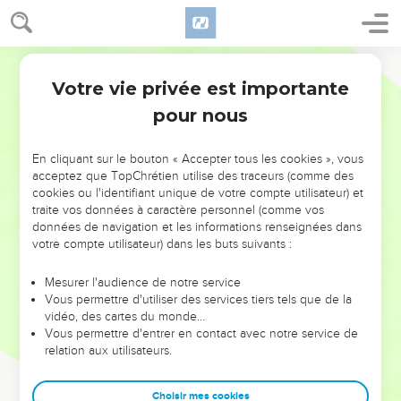
Votre vie privée est importante
pour nous
NE MANQUEZ PAS L’ÉVÉNEMENT
En cliquant sur le bouton « Accepter tous les cookies », vous
DE L’ANNÉE !
acceptez que TopChrétien utilise des traceurs (comme des
cookies ou l'identifiant unique de votre compte utilisateur) et
ET SI LEURS ERREURS POUVAIENT VOUS ÉVITER LES
traite vos données à caractère personnel (comme vos
VOTRES ?
données de navigation et les informations renseignées dans
votre compte utilisateur) dans les buts suivants :
On admire souvent les leaders pour leurs réussites, leur impact,
leur foi ou leur vision. Mais on voit moins les doutes, les erreurs
Mesurer l'audience de notre service
Vous permettre d'utiliser des services tiers tels que de la
et les saisons difficiles qu'ils ont traversés, alors même que ce
vidéo, des cartes du monde…
sont elles qui les ont façonnés.
Vous permettre d'entrer en contact avec notre service de
relation aux utilisateurs.
Dans cette conférence, leaders, entrepreneurs, et responsables
reviennent sur les erreurs marquantes de leur parcours et les
clés pour avancer avec plus de sagesse afin que leurs erreurs
Choisir mes cookies