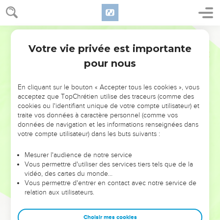
Votre vie privée est importante
pour nous
NE MANQUEZ PAS L’ÉVÉNEMENT
En cliquant sur le bouton « Accepter tous les cookies », vous
DE L’ANNÉE !
acceptez que TopChrétien utilise des traceurs (comme des
cookies ou l'identifiant unique de votre compte utilisateur) et
ET SI LEURS ERREURS POUVAIENT VOUS ÉVITER LES
traite vos données à caractère personnel (comme vos
VOTRES ?
données de navigation et les informations renseignées dans
votre compte utilisateur) dans les buts suivants :
On admire souvent les leaders pour leurs réussites, leur impact,
leur foi ou leur vision. Mais on voit moins les doutes, les erreurs
Mesurer l'audience de notre service
Vous permettre d'utiliser des services tiers tels que de la
et les saisons difficiles qu'ils ont traversés, alors même que ce
vidéo, des cartes du monde…
sont elles qui les ont façonnés.
Vous permettre d'entrer en contact avec notre service de
relation aux utilisateurs.
Dans cette conférence, leaders, entrepreneurs, et responsables
reviennent sur les erreurs marquantes de leur parcours et les
clés pour avancer avec plus de sagesse afin que leurs erreurs
Choisir mes cookies