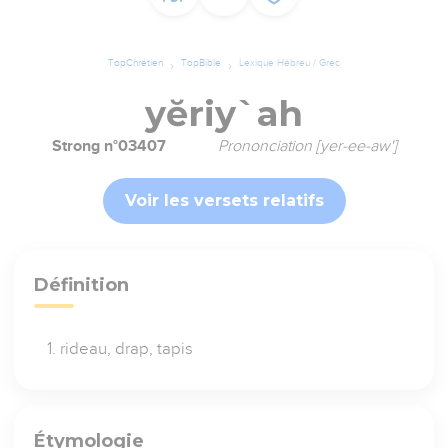
TopChrétien
TopBible
Lexique Hébreu / Grec
yĕriy`ah
Strong n°03407
Prononciation [yer-ee-aw']
Voir les versets relatifs
Définition
rideau, drap, tapis
Étymologie