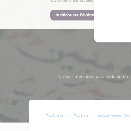
leur expérience est faite pour vous.
Je découvre l’événement
Un outil révolutionnaire de lecture e
TopChrétien
TopBible
Lexique Hébreu / Gre