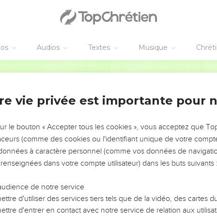
éos
Audios
Textes
Musique
Chrét
re vie privée est importante pour 
NEMENT DE L’ANNÉE !
ÉVITER LES VOTRES ?
sur le bouton « Accepter tous les cookies », vous acceptez que T
traceurs (comme des cookies ou l'identifiant unique de votre compte 
tes, leur impact, leur foi ou leur vision. Mais on voit
s données à caractère personnel (comme vos données de navigatio
fficiles qu'ils ont traversés, alors même que ce sont
 renseignées dans votre compte utilisateur) dans les buts suivants 
audience de notre service
s, et responsables reviennent sur les erreurs
 avancer avec plus de sagesse afin que leurs erreurs
ttre d'utiliser des services tiers tels que de la vidéo, des cartes
un ministère, une équipe, un groupe ou une famille,
ttre d'entrer en contact avec notre service de relation aux utilisat