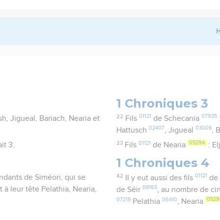
H
1 Chroniques 3
22
01121
07935
h, Jigueal, Bariach, Nearia et
Fils
de Schecania
02407
03008
Hattusch
, Jigueal
, 
23
01121
05294
it 3.
Fils
de Nearia
: E
1 Chroniques 4
42
01121
endants de Siméon, qui se
Il y eut aussi des fils
de
08165
 à leur tête Pelathia, Nearia,
de Séir
, au nombre de c
07218
06410
0529
Pelathia
, Nearia