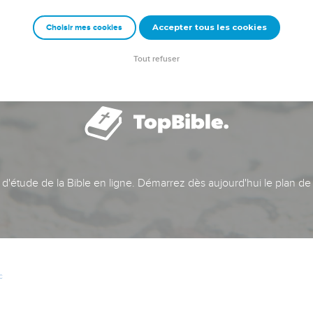
Accepter tous les cookies
Choisir mes cookies
Tout refuser
t d'étude de la Bible en ligne. Démarrez dès aujourd'hui le plan de
c