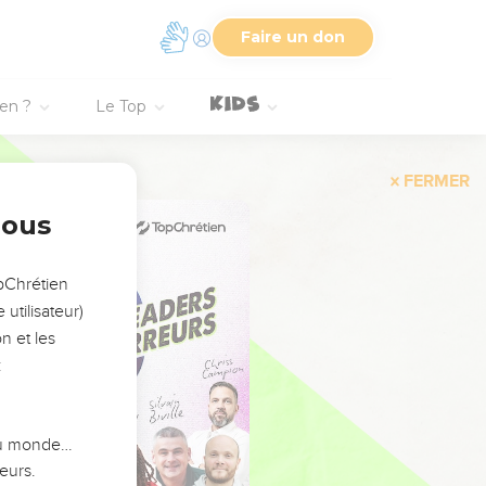
Faire un don
ien ?
Le Top
FERMER
nous
opChrétien
utilisateur)
n et les
:
 du monde…
eurs.