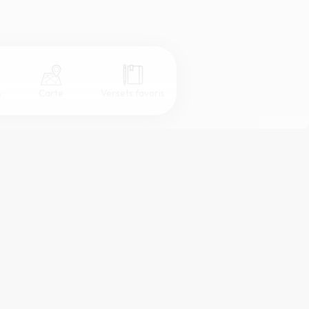
s
Carte
Versets favoris
Coul
eur
Désactivé
Simple
Serif
Sans-serif