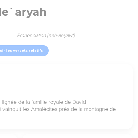
e`aryah
4
Prononciation [neh-ar-yaw']
oir les versets relatifs
 lignée de la famille royale de David
 vainquit les Amalécites près de la montagne de