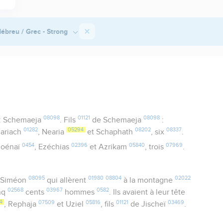
ébreu / Grec - Strong
08098
01121
08098
: Schemaeja
. Fils
de Schemaeja
:
01282
05294
08202
08337
Bariach
, Nearia
et Schaphath
, six
.
0454
02396
05840
07969
ljoénaï
, Ezéchias
et Azrikam
, trois
.
08095
01980
08804
02022
 Siméon
qui allèrent
à la montagne
02568
03967
0582
inq
cents
hommes
. Ils avaient à leur tête
4
07509
05816
01121
03469
, Rephaja
et Uziel
, fils
de Jischeï
.