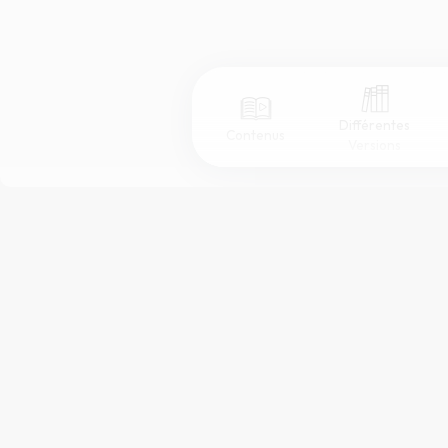
Différentes
Contenus
Versions
Afficher les numéros de versets
Mode dyslexique
Police d'écriture