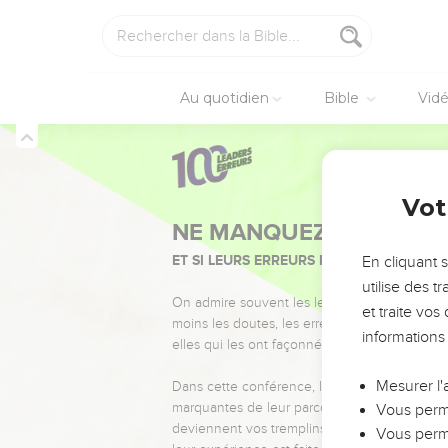
Au quotidien
Bible
Vid
Vot
NE MANQUEZ PAS L’ÉVÉ
ET SI LEURS ERREURS POUVAIENT VOUS 
En cliquant 
utilise des 
On admire souvent les leaders pour leurs réussi
et traite vo
moins les doutes, les erreurs et les saisons di
informations
elles qui les ont façonnés.
Mesurer l'
Dans cette conférence, leaders, entrepreneur
marquantes de leur parcours et les clés pour
Vous perme
deviennent vos tremplins. Que vous guidiez 
Vous perme