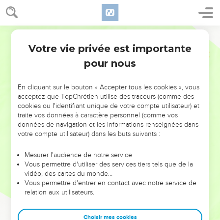
Votre vie privée est importante
pour nous
NE MANQUEZ PAS L’ÉVÉNEMENT
En cliquant sur le bouton « Accepter tous les cookies », vous
DE L’ANNÉE !
acceptez que TopChrétien utilise des traceurs (comme des
cookies ou l'identifiant unique de votre compte utilisateur) et
ET SI LEURS ERREURS POUVAIENT VOUS ÉVITER LES
traite vos données à caractère personnel (comme vos
VOTRES ?
données de navigation et les informations renseignées dans
votre compte utilisateur) dans les buts suivants :
On admire souvent les leaders pour leurs réussites, leur impact,
leur foi ou leur vision. Mais on voit moins les doutes, les erreurs
Mesurer l'audience de notre service
Vous permettre d'utiliser des services tiers tels que de la
et les saisons difficiles qu'ils ont traversés, alors même que ce
vidéo, des cartes du monde…
sont elles qui les ont façonnés.
Vous permettre d'entrer en contact avec notre service de
relation aux utilisateurs.
Dans cette conférence, leaders, entrepreneurs, et responsables
reviennent sur les erreurs marquantes de leur parcours et les
clés pour avancer avec plus de sagesse afin que leurs erreurs
Choisir mes cookies