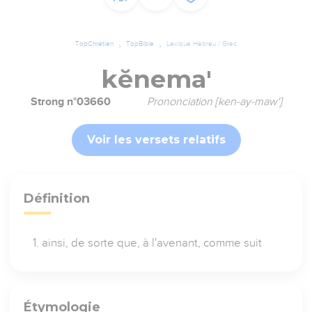
TopChrétien
TopBible
Lexique Hébreu / Grec
kĕnema'
Strong n°03660
Prononciation [ken-ay-maw']
Voir les versets relatifs
Définition
ainsi, de sorte que, à l'avenant, comme suit
Étymologie