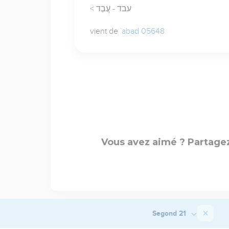
< עבד - עֲבַד
vient de
`abad 05648
Vous avez aimé ? Partagez
Segond 21