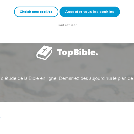
Accepter tous les cookies
Choisir mes cookies
Tout refuser
t d'étude de la Bible en ligne. Démarrez dès aujourd'hui le plan de
c