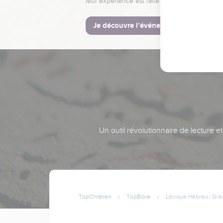
leur expérience est faite pour vous.
Je découvre l’événement
Un outil révolutionnaire de lecture e
TopChrétien
TopBible
Lexique Hébreu / Gre