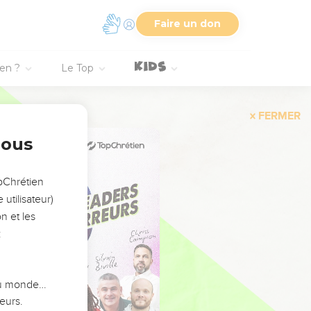
Faire un don
ien ?
Le Top
FERMER
nous
opChrétien
utilisateur)
n et les
:
 du monde…
eurs.