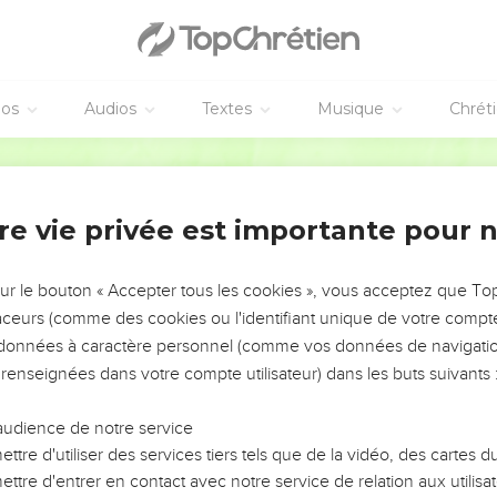
éos
Audios
Textes
Musique
Chrét
re vie privée est importante pour 
NEMENT DE L’ANNÉE !
ÉVITER LES VOTRES ?
sur le bouton « Accepter tous les cookies », vous acceptez que T
traceurs (comme des cookies ou l'identifiant unique de votre compte 
tes, leur impact, leur foi ou leur vision. Mais on voit
s données à caractère personnel (comme vos données de navigatio
fficiles qu'ils ont traversés, alors même que ce sont
 renseignées dans votre compte utilisateur) dans les buts suivants 
audience de notre service
s, et responsables reviennent sur les erreurs
 avancer avec plus de sagesse afin que leurs erreurs
ttre d'utiliser des services tiers tels que de la vidéo, des cartes
un ministère, une équipe, un groupe ou une famille,
ttre d'entrer en contact avec notre service de relation aux utilisat