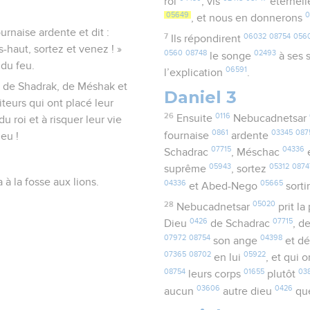
roi
, vis
éternel
05649
0
, et nous en donnerons
rnaise ardente et dit :
7
06032
08754
056
Ils répondirent
-haut, sortez et venez ! »
0560
08748
02493
le songe
à ses 
 du feu.
06591
l’explication
.
ieu de Shadrak, de Méshak et
Daniel 3
teurs qui ont placé leur
26
0116
Ensuite
Nebucadnetsar
du roi et à risquer leur vie
0861
03345
087
fournaise
ardente
ieu !
07715
04336
Schadrac
, Méschac
05943
05312
0874
suprême
, sortez
a à la fosse aux lions.
04336
05665
et Abed-Nego
sorti
28
05020
Nebucadnetsar
prit la
0426
07715
Dieu
de Schadrac
, d
07972
08754
04398
son ange
et dé
07365
08702
05922
en lui
, et qui 
08754
01655
03
leurs corps
plutôt
03606
0426
aucun
autre dieu
qu