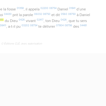
01358
02200
08754
01841
e la fosse
, il appela
Daniel
d’une
04430
06032
08750
0560
08750
roi
prit la parole
et dit
à Daniel
649
0426
02417
0426
du Dieu
vivant
, ton Dieu
, que tu sers
08411
03202
08754
07804
08756
04481
, a-t-il pu
te délivrer
des
© Éditions CLÉ, avec autorisation