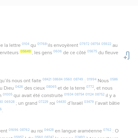
0104
01768
07972
08754
05922
e la lettre
qu
’ils envoyèrent
au
05649
0606
05675
serviteurs
, les gens
de ce côté
du fleuve
08421
08684
0560
08749
01994
0586
u’ils nous ont faite
:
Nous
0426
08065
0772
u Dieu
des cieux
et de la terre
, et nous
01005
01934
08754
01124
08752
on
qui avait été construite
il y a
40
06928
07229
04430
03479
; un grand
roi
d’Israël
l’avait bâtie
6
.
01696
08762
04428
0762
rent
au roi
en langue araméenne
: O
05957
0560
08747
02493