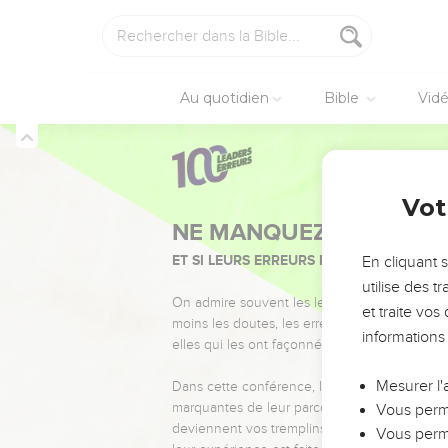
Au quotidien
Bible
Vid
Vot
NE MANQUEZ PAS L’ÉVÉ
ET SI LEURS ERREURS POUVAIENT VOUS 
En cliquant 
utilise des 
On admire souvent les leaders pour leurs réussi
et traite vo
moins les doutes, les erreurs et les saisons di
informations
elles qui les ont façonnés.
Mesurer l'
Dans cette conférence, leaders, entrepreneur
marquantes de leur parcours et les clés pour
Vous perme
deviennent vos tremplins. Que vous guidiez 
Vous perme