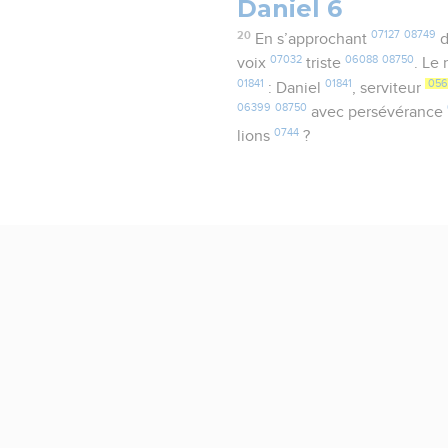
Daniel 6
20
07127
08749
En s’approchant
d
07032
06088
08750
voix
triste
. Le 
01841
01841
05
: Daniel
, serviteur
06399
08750
avec persévérance
0744
lions
?