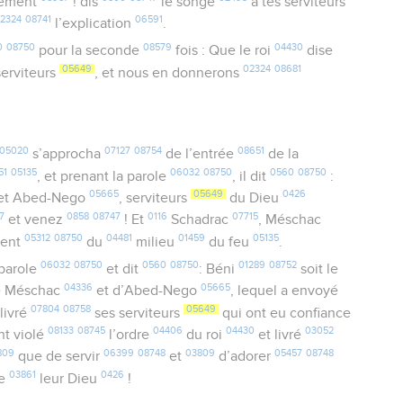
lement
! dis
le songe
à tes serviteurs
2324
08741
06591
l’explication
.
0
08750
08579
04430
pour la seconde
fois : Que le roi
dise
05649
02324
08681
serviteurs
, et nous en donnerons
05020
07127
08754
08651
s’approcha
de l’entrée
de la
51
05135
06032
08750
0560
08750
, et prenant la parole
, il dit
:
05665
05649
0426
et Abed-Nego
, serviteurs
du Dieu
7
0858
08747
0116
07715
et venez
! Et
Schadrac
, Méschac
05312
08750
04481
01459
05135
rent
du
milieu
du feu
.
06032
08750
0560
08750
01289
08752
 parole
et dit
: Béni
soit le
04336
05665
e Méschac
et d’Abed-Nego
, lequel a envoyé
07804
08758
05649
livré
ses serviteurs
qui ont eu confiance
08133
08745
04406
04430
03052
ont violé
l’ordre
du roi
et livré
809
06399
08748
03809
05457
08748
que de servir
et
d’adorer
03861
0426
e
leur Dieu
!