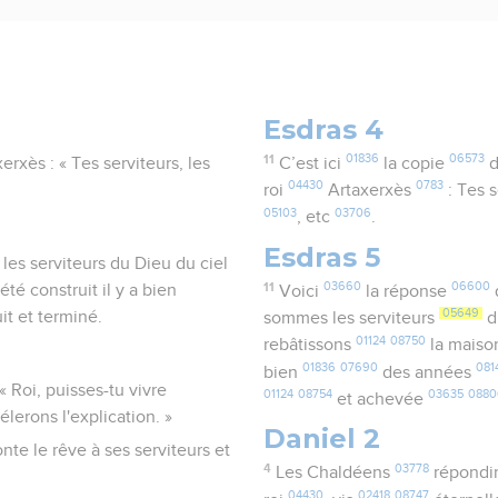
Esdras 4
11
01836
06573
xerxès : « Tes serviteurs, les
C’est ici
la copie
d
04430
0783
.
roi
Artaxerxès
: Tes 
05103
03706
, etc
.
Esdras 5
 les serviteurs du Dieu du ciel
11
03660
06600
été construit il y a bien
Voici
la réponse
q
05649
uit et terminé.
sommes les serviteurs
d
01124
08750
rebâtissons
la mais
01836
07690
081
bien
des années
 Roi, puisses-tu vivre
01124
08754
03635
0880
et achevée
élerons l'explication. »
Daniel 2
onte le rêve à ses serviteurs et
4
03778
Les Chaldéens
répondi
04430
02418
08747