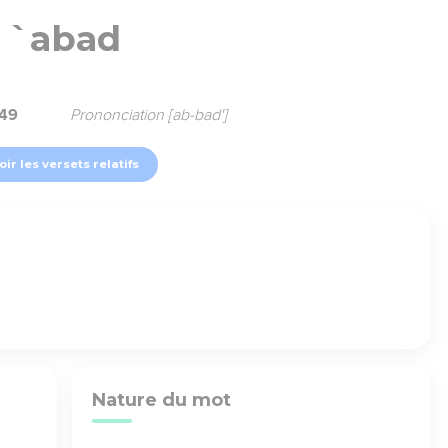
`abad
649
Prononciation [ab-bad']
oir les versets relatifs
Nature du mot