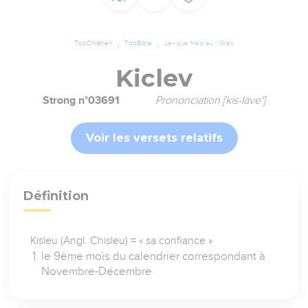
TopChrétien
TopBible
Lexique Hébreu / Grec
Kiclev
Strong n°03691
Prononciation [kis-lave']
Voir les versets relatifs
Définition
Kisleu (Angl. Chisleu) = « sa confiance »
le 9ème mois du calendrier correspondant à
Novembre-Décembre