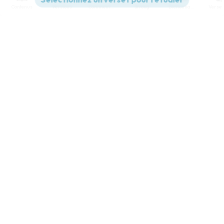
Contenus
Versions
Commentaires
Strong
Dictionnaire
Paramètres de lecture
Afficher les numéros de versets
Mode dyslexique
Désactivé
Simple
Coul
eur
Police d'écriture
Serif
Sans-serif
Taille de texte
Grand
Moyen
Petit