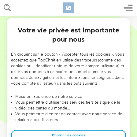
Votre vie privée est importante
pour nous
NE MANQUEZ PAS L’ÉVÉNEMENT
En cliquant sur le bouton « Accepter tous les cookies », vous
DE L’ANNÉE !
acceptez que TopChrétien utilise des traceurs (comme des
cookies ou l'identifiant unique de votre compte utilisateur) et
ET SI LEURS ERREURS POUVAIENT VOUS ÉVITER LES
traite vos données à caractère personnel (comme vos
VOTRES ?
données de navigation et les informations renseignées dans
votre compte utilisateur) dans les buts suivants :
On admire souvent les leaders pour leurs réussites, leur impact,
leur foi ou leur vision. Mais on voit moins les doutes, les erreurs
Mesurer l'audience de notre service
Vous permettre d'utiliser des services tiers tels que de la
et les saisons difficiles qu'ils ont traversés, alors même que ce
vidéo, des cartes du monde…
sont elles qui les ont façonnés.
Vous permettre d'entrer en contact avec notre service de
relation aux utilisateurs.
Dans cette conférence, leaders, entrepreneurs, et responsables
reviennent sur les erreurs marquantes de leur parcours et les
clés pour avancer avec plus de sagesse afin que leurs erreurs
Choisir mes cookies