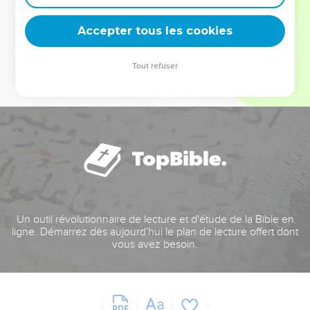
deviennent vos tremplins. Que vous guidiez un ministère, une
équipe, un groupe ou une famille, leur expérience est faite
Accepter tous les cookies
pour vous.
Tout refuser
Je découvre l’événement
Un outil révolutionnaire de lecture et d'étude de la Bible en
ligne. Démarrez dès aujourd'hui le plan de lecture offert dont
vous avez besoin.