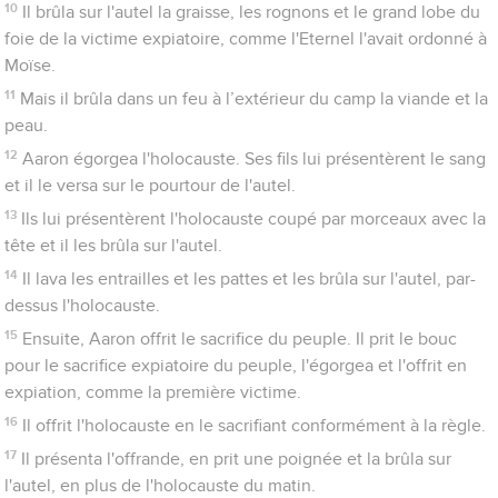
10
Il brûla sur l'autel la graisse, les rognons et le grand lobe du
foie de la victime expiatoire, comme l'Eternel l'avait ordonné à
Moïse.
11
Mais il brûla dans un feu à l’extérieur du camp la viande et la
peau.
12
Aaron égorgea l'holocauste. Ses fils lui présentèrent le sang
et il le versa sur le pourtour de l'autel.
13
Ils lui présentèrent l'holocauste coupé par morceaux avec la
tête et il les brûla sur l'autel.
14
Il lava les entrailles et les pattes et les brûla sur l'autel, par-
dessus l'holocauste.
15
Ensuite, Aaron offrit le sacrifice du peuple. Il prit le bouc
pour le sacrifice expiatoire du peuple, l'égorgea et l'offrit en
expiation, comme la première victime.
16
Il offrit l'holocauste en le sacrifiant conformément à la règle.
17
Il présenta l'offrande, en prit une poignée et la brûla sur
l'autel, en plus de l'holocauste du matin.