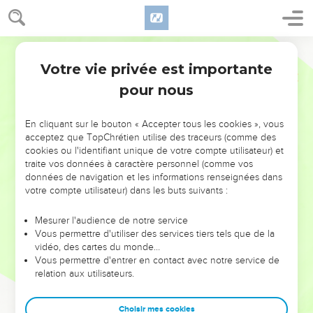
Votre vie privée est importante
pour nous
NE MANQUEZ PAS L’ÉVÉNEMENT
En cliquant sur le bouton « Accepter tous les cookies », vous
DE L’ANNÉE !
acceptez que TopChrétien utilise des traceurs (comme des
cookies ou l'identifiant unique de votre compte utilisateur) et
ET SI LEURS ERREURS POUVAIENT VOUS ÉVITER LES
traite vos données à caractère personnel (comme vos
VOTRES ?
données de navigation et les informations renseignées dans
votre compte utilisateur) dans les buts suivants :
On admire souvent les leaders pour leurs réussites, leur impact,
leur foi ou leur vision. Mais on voit moins les doutes, les erreurs
Mesurer l'audience de notre service
Vous permettre d'utiliser des services tiers tels que de la
et les saisons difficiles qu'ils ont traversés, alors même que ce
vidéo, des cartes du monde…
sont elles qui les ont façonnés.
Vous permettre d'entrer en contact avec notre service de
relation aux utilisateurs.
Dans cette conférence, leaders, entrepreneurs, et responsables
reviennent sur les erreurs marquantes de leur parcours et les
clés pour avancer avec plus de sagesse afin que leurs erreurs
Choisir mes cookies