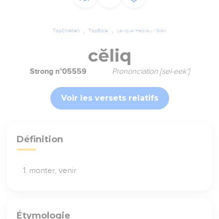
TopChrétien
TopBible
Lexique Hébreu / Grec
cĕliq
Strong n°05559
Prononciation [sel-eek']
Voir les versets relatifs
Définition
monter, venir
Étymologie