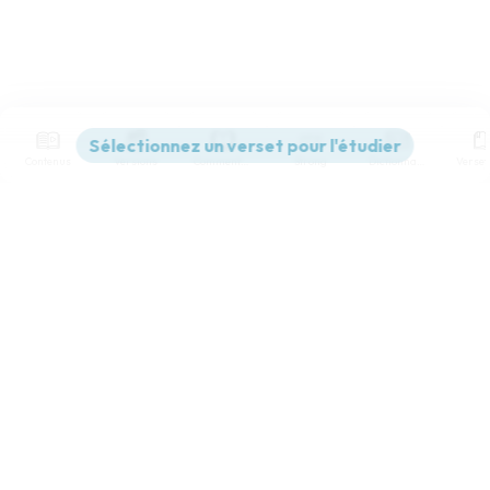
Contenus
Versions
Commentaires
Strong
Dictionnaire
Paramètres de lecture
Afficher les numéros de versets
Mode dyslexique
Désactivé
Simple
Coul
eur
Police d'écriture
Serif