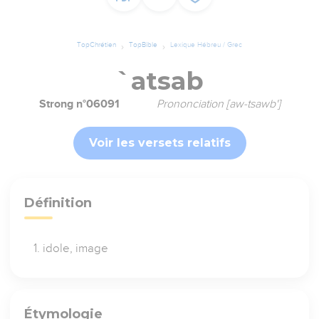
TopChrétien
TopBible
Lexique Hébreu / Grec
`atsab
Strong n°06091
Prononciation [aw-tsawb']
Voir les versets relatifs
Définition
idole, image
Étymologie