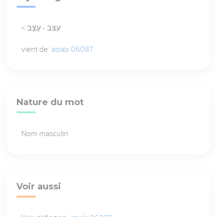
< עצב - עָצָב
vient de
`atsab 06087
Nature du mot
Nom masculin
Voir aussi