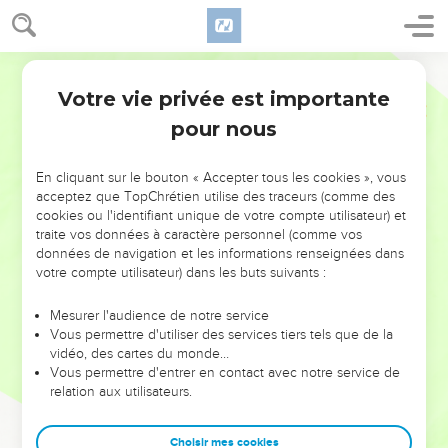
Votre vie privée est importante
pour nous
NE MANQUEZ PAS L’ÉVÉNEMENT
En cliquant sur le bouton « Accepter tous les cookies », vous
DE L’ANNÉE !
acceptez que TopChrétien utilise des traceurs (comme des
cookies ou l'identifiant unique de votre compte utilisateur) et
ET SI LEURS ERREURS POUVAIENT VOUS ÉVITER LES
traite vos données à caractère personnel (comme vos
VOTRES ?
données de navigation et les informations renseignées dans
votre compte utilisateur) dans les buts suivants :
On admire souvent les leaders pour leurs réussites, leur impact,
leur foi ou leur vision. Mais on voit moins les doutes, les erreurs
Mesurer l'audience de notre service
Vous permettre d'utiliser des services tiers tels que de la
et les saisons difficiles qu'ils ont traversés, alors même que ce
vidéo, des cartes du monde…
sont elles qui les ont façonnés.
Vous permettre d'entrer en contact avec notre service de
relation aux utilisateurs.
Dans cette conférence, leaders, entrepreneurs, et responsables
reviennent sur les erreurs marquantes de leur parcours et les
clés pour avancer avec plus de sagesse afin que leurs erreurs
Choisir mes cookies