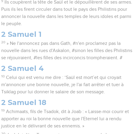
9
Ils coupèrent la tête de Saül et le dépouillèrent de ses armes.
Puis ils les firent circuler dans tout le pays des Philistins pour
annoncer la nouvelle dans les temples de leurs idoles et parmi
le peuple.
2 Samuel 1
20
» Ne l'annoncez pas dans Gath, #n'en proclamez pas la
nouvelle dans les rues d'Askalon, #sinon les filles des Philistins
se réjouiraient, #les filles des incirconcis triompheraient. #
2 Samuel 4
10
Celui qui est venu me dire : ‘Saül est mort’et qui croyait
m'annoncer une bonne nouvelle, je l'ai fait arrêter et tuer à
Tsiklag pour lui donner le salaire de son message.
2 Samuel 18
19
Achimaats, fils de Tsadok, dit à Joab : « Laisse-moi courir et
apporter au roi la bonne nouvelle que l'Eternel lui a rendu
justice en le délivrant de ses ennemis. »
20