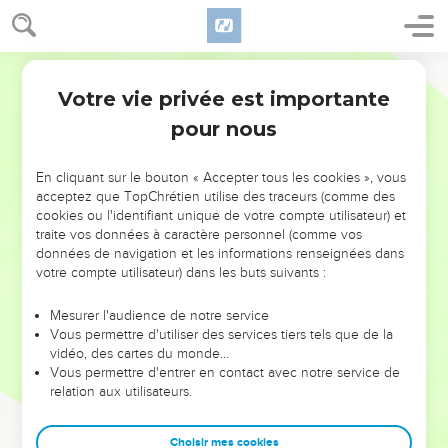
Votre vie privée est importante
pour nous
NE MANQUEZ PAS L’ÉVÉNEMENT
En cliquant sur le bouton « Accepter tous les cookies », vous
DE L’ANNÉE !
acceptez que TopChrétien utilise des traceurs (comme des
cookies ou l'identifiant unique de votre compte utilisateur) et
ET SI LEURS ERREURS POUVAIENT VOUS ÉVITER LES
traite vos données à caractère personnel (comme vos
VOTRES ?
données de navigation et les informations renseignées dans
votre compte utilisateur) dans les buts suivants :
On admire souvent les leaders pour leurs réussites, leur impact,
leur foi ou leur vision. Mais on voit moins les doutes, les erreurs
Mesurer l'audience de notre service
Vous permettre d'utiliser des services tiers tels que de la
et les saisons difficiles qu'ils ont traversés, alors même que ce
vidéo, des cartes du monde…
sont elles qui les ont façonnés.
Vous permettre d'entrer en contact avec notre service de
relation aux utilisateurs.
Dans cette conférence, leaders, entrepreneurs, et responsables
reviennent sur les erreurs marquantes de leur parcours et les
clés pour avancer avec plus de sagesse afin que leurs erreurs
Choisir mes cookies