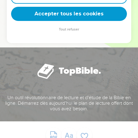
deviennent vos tremplins. Que vous guidiez un ministère, une
équipe, un groupe ou une famille, leur expérience est faite
Accepter tous les cookies
pour vous.
Tout refuser
Je découvre l’événement
Un outil révolutionnaire de lecture et d'étude de la Bible en
ligne. Démarrez dès aujourd'hui le plan de lecture offert dont
vous avez besoin.