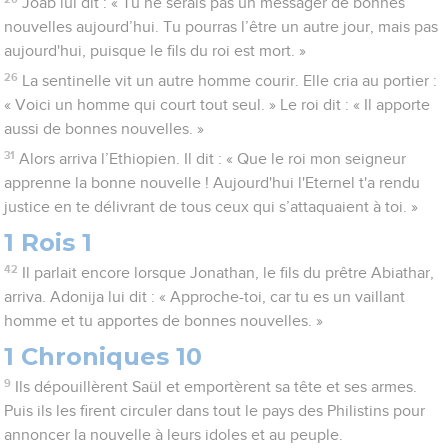
Joab lui dit : « Tu ne serais pas un messager de bonnes
nouvelles aujourd’hui. Tu pourras l’être un autre jour, mais pas
aujourd'hui, puisque le fils du roi est mort. »
26
La sentinelle vit un autre homme courir. Elle cria au portier :
« Voici un homme qui court tout seul. » Le roi dit : « Il apporte
aussi de bonnes nouvelles. »
31
Alors arriva l’Ethiopien. Il dit : « Que le roi mon seigneur
apprenne la bonne nouvelle ! Aujourd'hui l'Eternel t'a rendu
justice en te délivrant de tous ceux qui s’attaquaient à toi. »
1 Rois 1
42
Il parlait encore lorsque Jonathan, le fils du prêtre Abiathar,
arriva. Adonija lui dit : « Approche-toi, car tu es un vaillant
homme et tu apportes de bonnes nouvelles. »
1 Chroniques 10
9
Ils dépouillèrent Saül et emportèrent sa tête et ses armes.
Puis ils les firent circuler dans tout le pays des Philistins pour
annoncer la nouvelle à leurs idoles et au peuple.