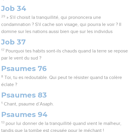
Job 34
29
» S'il choisit la tranquillité, qui prononcera une
condamnation ? S'il cache son visage, qui pourra le voir ? Il
domine sur les nations aussi bien que sur les individus
Job 37
17
Pourquoi tes habits sont-ils chauds quand la terre se repose
par le vent du sud ?
Psaumes 76
8
Toi, tu es redoutable. Qui peut te résister quand ta colère
éclate ?
Psaumes 83
1
Chant, psaume d’Asaph.
Psaumes 94
13
pour lui donner de la tranquillité quand vient le malheur,
tandis que la tombe est creusée pour le méchant !