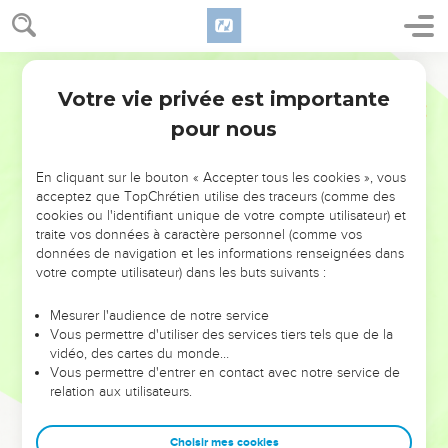
Votre vie privée est importante
pour nous
NE MANQUEZ PAS L’ÉVÉNEMENT
En cliquant sur le bouton « Accepter tous les cookies », vous
DE L’ANNÉE !
acceptez que TopChrétien utilise des traceurs (comme des
cookies ou l'identifiant unique de votre compte utilisateur) et
ET SI LEURS ERREURS POUVAIENT VOUS ÉVITER LES
traite vos données à caractère personnel (comme vos
VOTRES ?
données de navigation et les informations renseignées dans
votre compte utilisateur) dans les buts suivants :
On admire souvent les leaders pour leurs réussites, leur impact,
leur foi ou leur vision. Mais on voit moins les doutes, les erreurs
Mesurer l'audience de notre service
Vous permettre d'utiliser des services tiers tels que de la
et les saisons difficiles qu'ils ont traversés, alors même que ce
vidéo, des cartes du monde…
sont elles qui les ont façonnés.
Vous permettre d'entrer en contact avec notre service de
relation aux utilisateurs.
Dans cette conférence, leaders, entrepreneurs, et responsables
reviennent sur les erreurs marquantes de leur parcours et les
clés pour avancer avec plus de sagesse afin que leurs erreurs
Choisir mes cookies