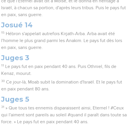
ce que l'Eternel avait dit à Moïse, et le donna en héritage à
Israël, à chacun sa portion, d'après leurs tribus. Puis le pays fut
en paix, sans guerre.
Josué 14
15
Hébron s'appelait autrefois Kirjath-Arba. Arba avait été
l'homme le plus grand parmi les Anakim. Le pays fut dès lors
en paix, sans guerre.
Juges 3
11
Le pays fut en paix pendant 40 ans. Puis Othniel, fils de
Kenaz, mourut.
30
Ce jour-là, Moab subit la domination d'Israël. Et le pays fut
en paix pendant 80 ans.
Juges 5
31
» Que tous tes ennemis disparaissent ainsi, Eternel ! #Ceux
qui l'aiment sont pareils au soleil #quand il paraît dans toute sa
force. » Le pays fut en paix pendant 40 ans.