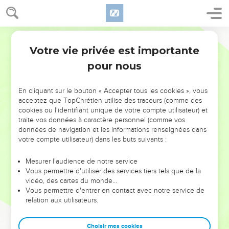
Votre vie privée est importante
pour nous
NE MANQUEZ PAS L’ÉVÉNEMENT
En cliquant sur le bouton « Accepter tous les cookies », vous
DE L’ANNÉE !
acceptez que TopChrétien utilise des traceurs (comme des
cookies ou l'identifiant unique de votre compte utilisateur) et
ET SI LEURS ERREURS POUVAIENT VOUS ÉVITER LES
traite vos données à caractère personnel (comme vos
VOTRES ?
données de navigation et les informations renseignées dans
votre compte utilisateur) dans les buts suivants :
On admire souvent les leaders pour leurs réussites, leur impact,
leur foi ou leur vision. Mais on voit moins les doutes, les erreurs
Mesurer l'audience de notre service
Vous permettre d'utiliser des services tiers tels que de la
et les saisons difficiles qu'ils ont traversés, alors même que ce
vidéo, des cartes du monde…
sont elles qui les ont façonnés.
Vous permettre d'entrer en contact avec notre service de
relation aux utilisateurs.
Dans cette conférence, leaders, entrepreneurs, et responsables
reviennent sur les erreurs marquantes de leur parcours et les
clés pour avancer avec plus de sagesse afin que leurs erreurs
Choisir mes cookies