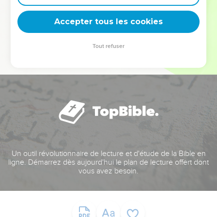
deviennent vos tremplins. Que vous guidiez un ministère, une
équipe, un groupe ou une famille, leur expérience est faite
Accepter tous les cookies
pour vous.
Tout refuser
Je découvre l’événement
Un outil révolutionnaire de lecture et d'étude de la Bible en
ligne. Démarrez dès aujourd'hui le plan de lecture offert dont
vous avez besoin.