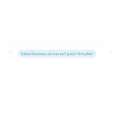
Contenus
Versions
Commentaires
Strong
Dictionnaire
Paramètres de lecture
Afficher les numéros de versets
Mode dyslexique
Désactivé
Simple
Coul
eur