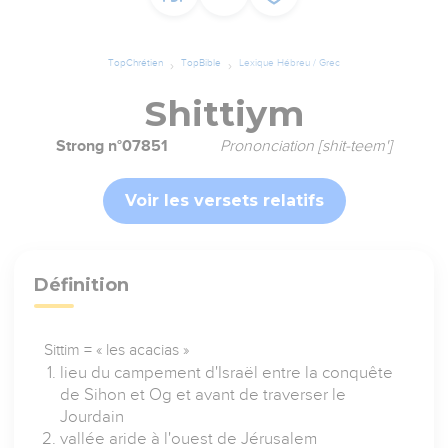
TopChrétien
TopBible
Lexique Hébreu / Grec
Shittiym
Strong n°07851
Prononciation [shit-teem']
Voir les versets relatifs
Définition
Sittim = « les acacias »
lieu du campement d'Israël entre la conquête
de Sihon et Og et avant de traverser le
Jourdain
vallée aride à l'ouest de Jérusalem