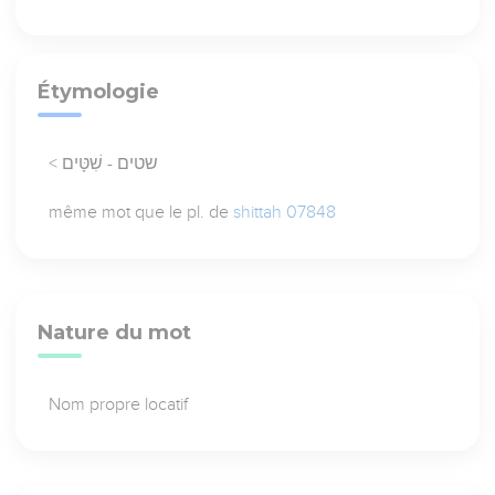
Étymologie
< שטים - שִׁטָּים
même mot que le pl. de
shittah 07848
Nature du mot
Nom propre locatif