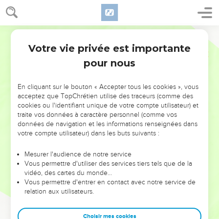
Votre vie privée est importante
pour nous
NE MANQUEZ PAS L’ÉVÉNEMENT
En cliquant sur le bouton « Accepter tous les cookies », vous
DE L’ANNÉE !
acceptez que TopChrétien utilise des traceurs (comme des
cookies ou l'identifiant unique de votre compte utilisateur) et
ET SI LEURS ERREURS POUVAIENT VOUS ÉVITER LES
traite vos données à caractère personnel (comme vos
VOTRES ?
données de navigation et les informations renseignées dans
votre compte utilisateur) dans les buts suivants :
On admire souvent les leaders pour leurs réussites, leur impact,
leur foi ou leur vision. Mais on voit moins les doutes, les erreurs
Mesurer l'audience de notre service
Vous permettre d'utiliser des services tiers tels que de la
et les saisons difficiles qu'ils ont traversés, alors même que ce
vidéo, des cartes du monde…
sont elles qui les ont façonnés.
Vous permettre d'entrer en contact avec notre service de
relation aux utilisateurs.
Dans cette conférence, leaders, entrepreneurs, et responsables
reviennent sur les erreurs marquantes de leur parcours et les
clés pour avancer avec plus de sagesse afin que leurs erreurs
Choisir mes cookies