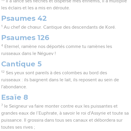
Il a lancé ses flèches et dispersé mes ennemis, il a multiplié
les éclairs et les a mis en déroute.
Psaumes 42
1
Au chef de chœur. Cantique des descendants de Koré.
Psaumes 126
4
Eternel, ramène nos déportés comme tu ramènes les
ruisseaux dans le Néguev !
Cantique 5
12
Ses yeux sont pareils à des colombes au bord des
ruisseaux : ils baignent dans le lait, ils reposent au sein de
l'abondance.
Esaïe 8
7
le Seigneur va faire monter contre eux les puissantes et
grandes eaux de l’Euphrate, à savoir le roi d'Assyrie et toute sa
puissance. Il grossira dans tous ses canaux et débordera sur
toutes ses rives ;