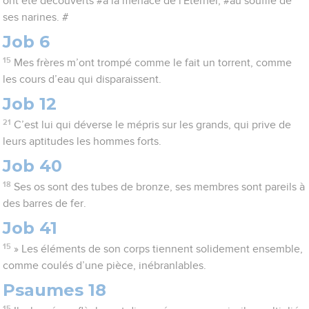
ont été découverts #à la menace de l'Eternel, #au souffle de
ses narines. #
Job 6
15
Mes frères m’ont trompé comme le fait un torrent, comme
les cours d’eau qui disparaissent.
Job 12
21
C’est lui qui déverse le mépris sur les grands, qui prive de
leurs aptitudes les hommes forts.
Job 40
18
Ses os sont des tubes de bronze, ses membres sont pareils à
des barres de fer.
Job 41
15
» Les éléments de son corps tiennent solidement ensemble,
comme coulés d’une pièce, inébranlables.
Psaumes 18
15