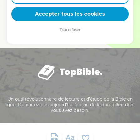
deviennent vos tremplins. Que vous guidiez un ministère, une
équipe, un groupe ou une famille, leur expérience est faite
Accepter tous les cookies
pour vous.
Tout refuser
Je découvre l’événement
Un outil révolutionnaire de lecture et d'étude de la Bible en
ligne. Démarrez dès aujourd'hui le plan de lecture offert dont
vous avez besoin.