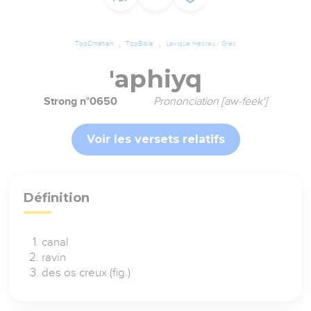
TopChrétien
TopBible
Lexique Hébreu / Grec
'aphiyq
Strong n°0650
Prononciation [aw-feek']
Voir les versets relatifs
Définition
canal
ravin
des os creux (fig.)