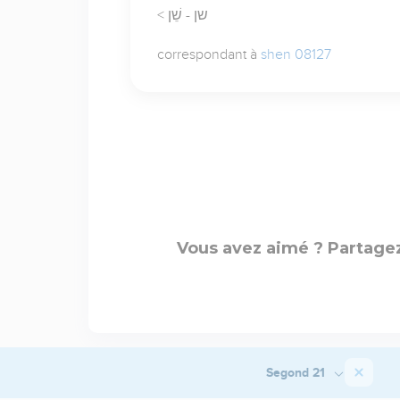
< שן - שֵׁן
correspondant à
shen 08127
Vous avez aimé ? Partagez
Segond 21