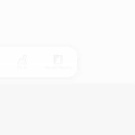
s
Carte
Versets favoris
Coul
eur
Désactivé
Simple