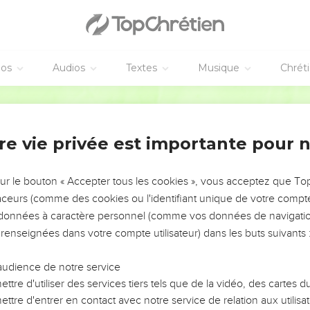
éos
Audios
Textes
Musique
Chrét
re vie privée est importante pour 
NEMENT DE L’ANNÉE !
ÉVITER LES VOTRES ?
sur le bouton « Accepter tous les cookies », vous acceptez que T
traceurs (comme des cookies ou l'identifiant unique de votre compte 
tes, leur impact, leur foi ou leur vision. Mais on voit
s données à caractère personnel (comme vos données de navigatio
fficiles qu'ils ont traversés, alors même que ce sont
 renseignées dans votre compte utilisateur) dans les buts suivants 
audience de notre service
s, et responsables reviennent sur les erreurs
 avancer avec plus de sagesse afin que leurs erreurs
ttre d'utiliser des services tiers tels que de la vidéo, des cartes
un ministère, une équipe, un groupe ou une famille,
ttre d'entrer en contact avec notre service de relation aux utilisat