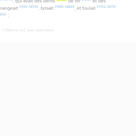
, qui avait des dents
de fer
et des
0399
08750
01855
08683
07512
08751
 mangeait
, brisait
, et foulait
7606
;
© Éditions CLÉ, avec autorisation