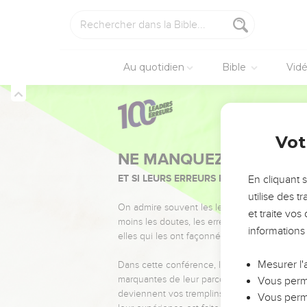
Au quotidien
Bible
Vid
Vot
NE MANQUEZ PAS L’ÉVÉ
ET SI LEURS ERREURS POUVAIENT VOUS 
En cliquant 
utilise des 
On admire souvent les leaders pour leurs réussi
et traite vo
moins les doutes, les erreurs et les saisons di
informations
elles qui les ont façonnés.
Mesurer l'
Dans cette conférence, leaders, entrepreneur
marquantes de leur parcours et les clés pour
Vous perme
deviennent vos tremplins. Que vous guidiez 
Vous perme