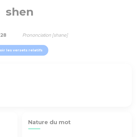
shen
128
Prononciation [shane]
oir les versets relatifs
Nature du mot