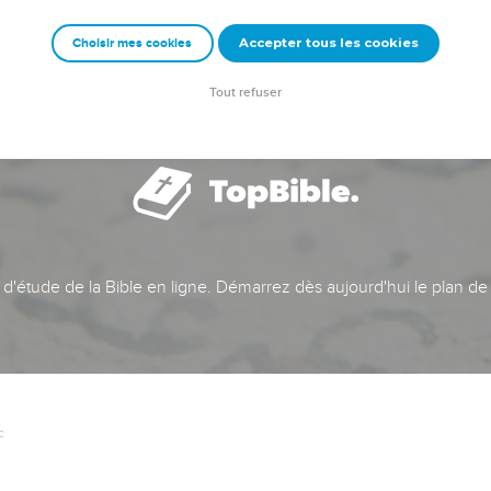
Accepter tous les cookies
Choisir mes cookies
Tout refuser
t d'étude de la Bible en ligne. Démarrez dès aujourd'hui le plan de
c