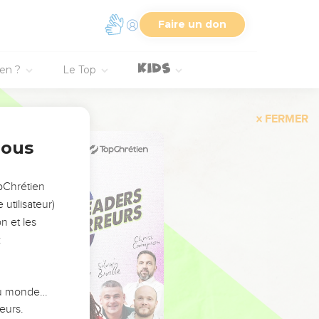
Faire un don
ien ?
Le Top
FERMER
nous
opChrétien
utilisateur)
n et les
:
 du monde…
eurs.