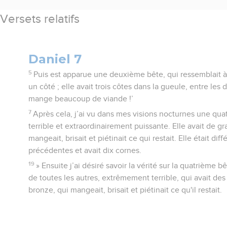
Versets relatifs
Daniel 7
5
Puis est apparue une deuxième bête, qui ressemblait à u
un côté ; elle avait trois côtes dans la gueule, entre les de
mange beaucoup de viande !’
7
Après cela, j’ai vu dans mes visions nocturnes une qua
terrible et extraordinairement puissante. Elle avait de gr
mangeait, brisait et piétinait ce qui restait. Elle était di
précédentes et avait dix cornes.
19
» Ensuite j’ai désiré savoir la vérité sur la quatrième bê
de toutes les autres, extrêmement terrible, qui avait des
bronze, qui mangeait, brisait et piétinait ce qu'il restait.