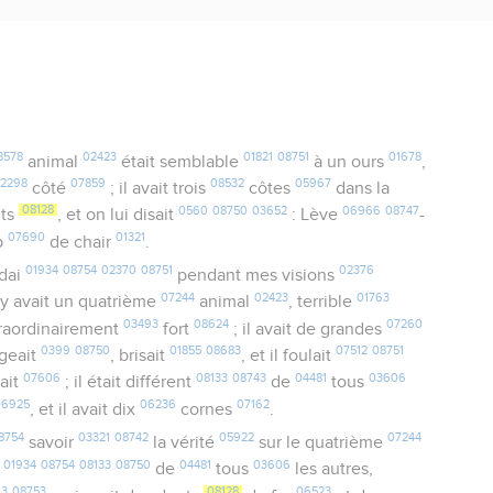
8578
02423
01821
08751
01678
animal
était semblable
à un ours
,
2298
07859
08532
05967
côté
; il avait trois
côtes
dans la
08128
0560
08750
03652
06966
08747
nts
, et on lui disait
: Lève
-
07690
01321
p
de chair
.
01934
08754
02370
08751
02376
rdai
pendant mes visions
07244
02423
01763
il y avait un quatrième
animal
, terrible
03493
08624
07260
raordinairement
fort
; il avait de grandes
0399
08750
01855
08683
07512
08751
ngeait
, brisait
, et il foulait
07606
08133
08743
04481
03606
tait
; il était différent
de
tous
06925
06236
07162
, et il avait dix
cornes
.
8754
03321
08742
05922
07244
savoir
la vérité
sur le quatrième
01934
08754
08133
08750
04481
03606
t
de
tous
les autres,
63
08753
08128
06523