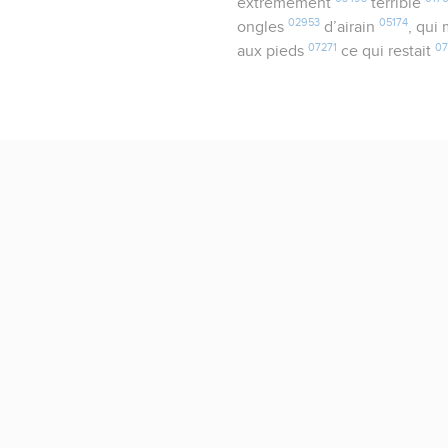
extrêmement
terrible
02953
05174
ongles
d’airain
, qui
07271
0
aux pieds
ce qui restait