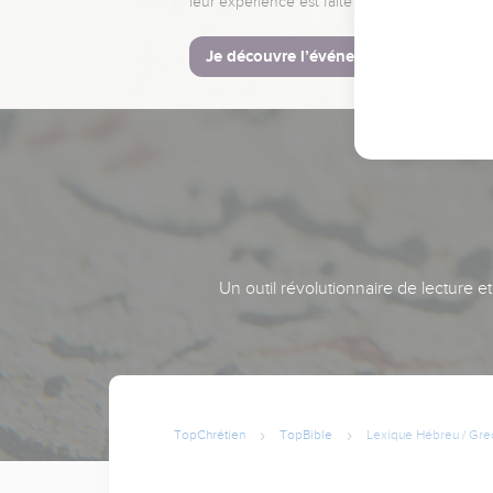
leur expérience est faite pour vous.
Je découvre l’événement
Un outil révolutionnaire de lecture e
TopChrétien
TopBible
Lexique Hébreu / Gre