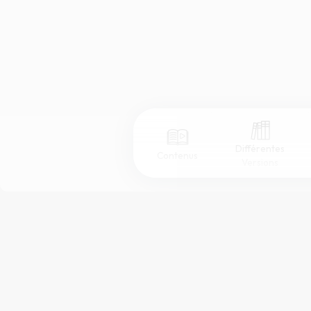
Différentes
Contenus
Versions
Afficher les numéros de versets
Mode dyslexique