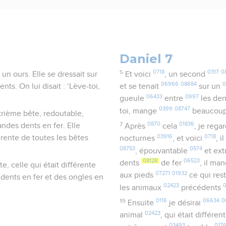
Daniel 7
5
0718
0317
0
n ours. Elle se dressait sur
Et voici
, un second
06966
08684
0
nts. On lui disait : ‘Lève-toi,
et se tenait
sur un
06433
0997
gueule
entre
les de
0399
08747
toi, mange
beaucou
trième bête, redoutable,
7
0870
01836
andes dents en fer. Elle
Après
cela
, je rega
03916
0718
fférente de toutes les bêtes
nocturnes
, et voici
, 
08753
0574
, épouvantable
et ext
08128
06523
dents
de fer
, il ma
te, celle qui était différente
07271
01932
aux pieds
ce qui res
 dents en fer et des ongles en
02423
les animaux
précédents
19
0116
06634
0
Ensuite
je désirai
02423
animal
, qui était différen
03493
017