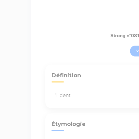
Strong n°08
V
Définition
dent
Étymologie