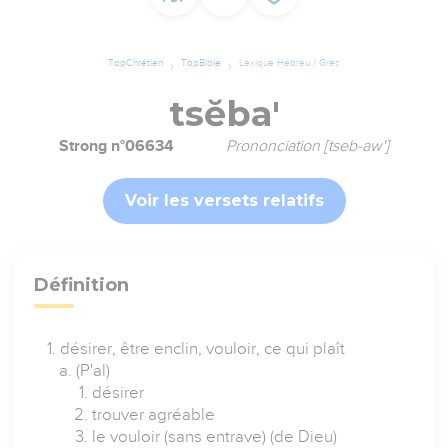
TopChrétien
TopBible
Lexique Hébreu / Grec
tsĕba'
Strong n°06634
Prononciation [tseb-aw']
Voir les versets relatifs
Définition
désirer, être enclin, vouloir, ce qui plaît
(P'al)
désirer
trouver agréable
le vouloir (sans entrave) (de Dieu)