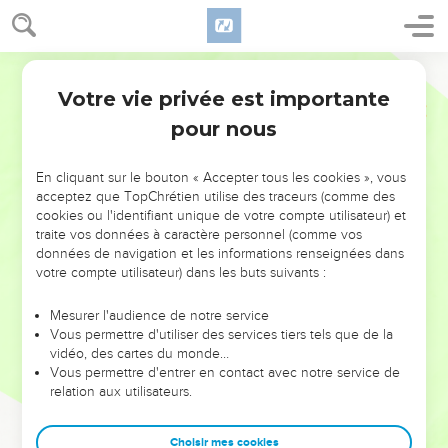
Votre vie privée est importante
pour nous
NE MANQUEZ PAS L’ÉVÉNEMENT
En cliquant sur le bouton « Accepter tous les cookies », vous
DE L’ANNÉE !
acceptez que TopChrétien utilise des traceurs (comme des
cookies ou l'identifiant unique de votre compte utilisateur) et
ET SI LEURS ERREURS POUVAIENT VOUS ÉVITER LES
traite vos données à caractère personnel (comme vos
VOTRES ?
données de navigation et les informations renseignées dans
votre compte utilisateur) dans les buts suivants :
On admire souvent les leaders pour leurs réussites, leur impact,
leur foi ou leur vision. Mais on voit moins les doutes, les erreurs
Mesurer l'audience de notre service
Vous permettre d'utiliser des services tiers tels que de la
et les saisons difficiles qu'ils ont traversés, alors même que ce
vidéo, des cartes du monde…
sont elles qui les ont façonnés.
Vous permettre d'entrer en contact avec notre service de
relation aux utilisateurs.
Dans cette conférence, leaders, entrepreneurs, et responsables
reviennent sur les erreurs marquantes de leur parcours et les
clés pour avancer avec plus de sagesse afin que leurs erreurs
Choisir mes cookies