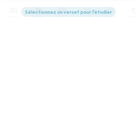
Contenus
Versions
Commentaires
Strong
Dictionnaire
Paramètres de lecture
Afficher les numéros de versets
Mode dyslexique
Désactivé
Simple
Coul
eur
Police d'écriture
Serif
Sans-serif
Taille de texte