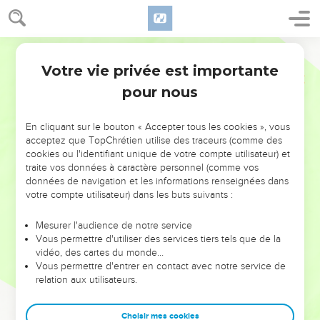
Votre vie privée est importante
pour nous
NE MANQUEZ PAS L’ÉVÉNEMENT
En cliquant sur le bouton « Accepter tous les cookies », vous
DE L’ANNÉE !
acceptez que TopChrétien utilise des traceurs (comme des
cookies ou l'identifiant unique de votre compte utilisateur) et
ET SI LEURS ERREURS POUVAIENT VOUS ÉVITER LES
traite vos données à caractère personnel (comme vos
VOTRES ?
données de navigation et les informations renseignées dans
votre compte utilisateur) dans les buts suivants :
On admire souvent les leaders pour leurs réussites, leur impact,
leur foi ou leur vision. Mais on voit moins les doutes, les erreurs
Mesurer l'audience de notre service
Vous permettre d'utiliser des services tiers tels que de la
et les saisons difficiles qu'ils ont traversés, alors même que ce
vidéo, des cartes du monde…
sont elles qui les ont façonnés.
Vous permettre d'entrer en contact avec notre service de
relation aux utilisateurs.
Dans cette conférence, leaders, entrepreneurs, et responsables
reviennent sur les erreurs marquantes de leur parcours et les
clés pour avancer avec plus de sagesse afin que leurs erreurs
Choisir mes cookies