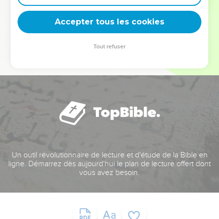
deviennent vos tremplins. Que vous guidiez un ministère, une
équipe, un groupe ou une famille, leur expérience est faite
Accepter tous les cookies
pour vous.
Tout refuser
Je découvre l’événement
Un outil révolutionnaire de lecture et d'étude de la Bible en
ligne. Démarrez dès aujourd'hui le plan de lecture offert dont
vous avez besoin.