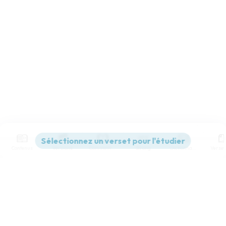
Contenus
Versions
Commentaires
Strong
Dictionnaire
Paramètres de lecture
Afficher les numéros de versets