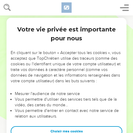
Votre vie privée est importante
pour nous
NE MANQUEZ PAS L’ÉVÉNEMENT
En cliquant sur le bouton « Accepter tous les cookies », vous
DE L’ANNÉE !
acceptez que TopChrétien utilise des traceurs (comme des
cookies ou l'identifiant unique de votre compte utilisateur) et
ET SI LEURS ERREURS POUVAIENT VOUS ÉVITER LES
traite vos données à caractère personnel (comme vos
VOTRES ?
données de navigation et les informations renseignées dans
votre compte utilisateur) dans les buts suivants :
On admire souvent les leaders pour leurs réussites, leur impact,
leur foi ou leur vision. Mais on voit moins les doutes, les erreurs
Mesurer l'audience de notre service
Vous permettre d'utiliser des services tiers tels que de la
et les saisons difficiles qu'ils ont traversés, alors même que ce
vidéo, des cartes du monde…
sont elles qui les ont façonnés.
Vous permettre d'entrer en contact avec notre service de
relation aux utilisateurs.
Dans cette conférence, leaders, entrepreneurs, et responsables
reviennent sur les erreurs marquantes de leur parcours et les
clés pour avancer avec plus de sagesse afin que leurs erreurs
Choisir mes cookies