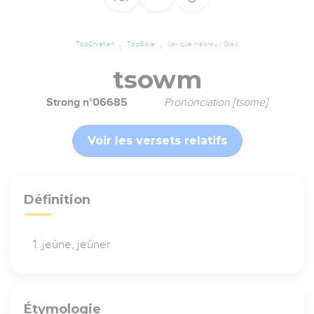
TopChrétien
TopBible
Lexique Hébreu / Grec
tsowm
Strong n°06685
Prononciation [tsome]
Voir les versets relatifs
Définition
jeûne, jeûner
Étymologie