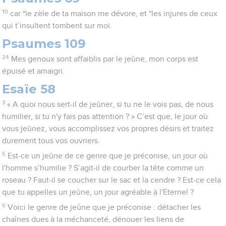
10
car *le zèle de ta maison me dévore, et *les injures de ceux
qui t’insultent tombent sur moi.
Psaumes 109
24
Mes genoux sont affaiblis par le jeûne, mon corps est
épuisé et amaigri.
Esaïe 58
3
« A quoi nous sert-il de jeûner, si tu ne le vois pas, de nous
humilier, si tu n'y fais pas attention ? » C’est que, le jour où
vous jeûnez, vous accomplissez vos propres désirs et traitez
durement tous vos ouvriers.
5
Est-ce un jeûne de ce genre que je préconise, un jour où
l'homme s’humilie ? S’agit-il de courber la tête comme un
roseau ? Faut-il se coucher sur le sac et la cendre ? Est-ce cela
que tu appelles un jeûne, un jour agréable à l'Eternel ?
6
Voici le genre de jeûne que je préconise : détacher les
chaînes dues à la méchanceté, dénouer les liens de