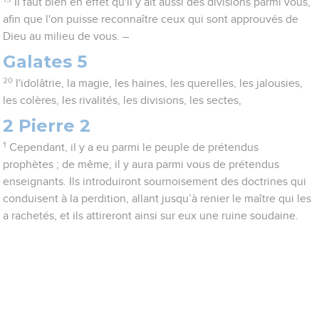
Il faut bien en effet qu'il y ait aussi des divisions parmi vous,
afin que l'on puisse reconnaître ceux qui sont approuvés de
Dieu au milieu de vous. –
Galates 5
20
l'idolâtrie, la magie, les haines, les querelles, les jalousies,
les colères, les rivalités, les divisions, les sectes,
2 Pierre 2
1
Cependant, il y a eu parmi le peuple de prétendus
prophètes ; de même, il y aura parmi vous de prétendus
enseignants. Ils introduiront sournoisement des doctrines qui
conduisent à la perdition, allant jusqu’à renier le maître qui les
a rachetés, et ils attireront ainsi sur eux une ruine soudaine.