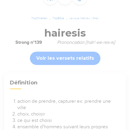
TopChrétien
TopBible
Lexique Hébreu / Grec
hairesis
Strong n°139
Prononciation [hah'-ee-res-is]
Voir les versets relatifs
Définition
action de prendre, capturer ex: prendre une
ville
choix, choisir
ce qui est choisi
ensemble d'hommes suivant leurs propres