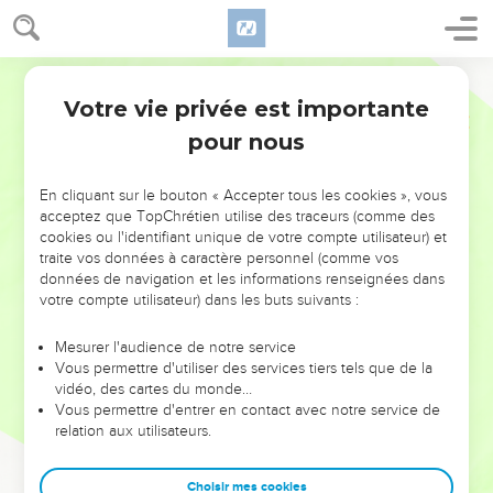
Votre vie privée est importante
pour nous
NE MANQUEZ PAS L’ÉVÉNEMENT
En cliquant sur le bouton « Accepter tous les cookies », vous
DE L’ANNÉE !
acceptez que TopChrétien utilise des traceurs (comme des
cookies ou l'identifiant unique de votre compte utilisateur) et
ET SI LEURS ERREURS POUVAIENT VOUS ÉVITER LES
traite vos données à caractère personnel (comme vos
VOTRES ?
données de navigation et les informations renseignées dans
votre compte utilisateur) dans les buts suivants :
On admire souvent les leaders pour leurs réussites, leur impact,
leur foi ou leur vision. Mais on voit moins les doutes, les erreurs
Mesurer l'audience de notre service
Vous permettre d'utiliser des services tiers tels que de la
et les saisons difficiles qu'ils ont traversés, alors même que ce
vidéo, des cartes du monde…
sont elles qui les ont façonnés.
Vous permettre d'entrer en contact avec notre service de
relation aux utilisateurs.
Dans cette conférence, leaders, entrepreneurs, et responsables
reviennent sur les erreurs marquantes de leur parcours et les
clés pour avancer avec plus de sagesse afin que leurs erreurs
Choisir mes cookies