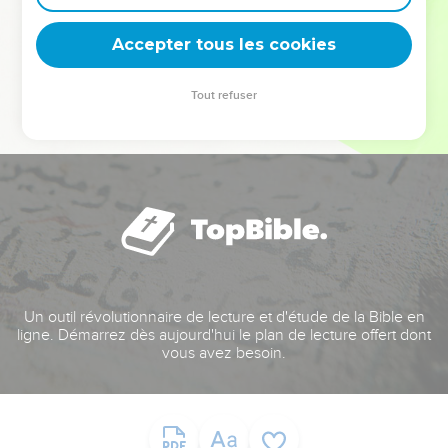
deviennent vos tremplins. Que vous guidiez un ministère, une
équipe, un groupe ou une famille, leur expérience est faite
Accepter tous les cookies
pour vous.
Tout refuser
Je découvre l’événement
Un outil révolutionnaire de lecture et d'étude de la Bible en
ligne. Démarrez dès aujourd'hui le plan de lecture offert dont
vous avez besoin.