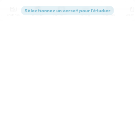
Contenus
Versions
Commentaires
Strong
Dictionnaire
Paramètres de lecture
Afficher les numéros de versets
Mode dyslexique
Désactivé
Simple
Coul
eur
Police d'écriture
Serif
Sans-serif
Taille de texte
Grand
Moyen
Petit