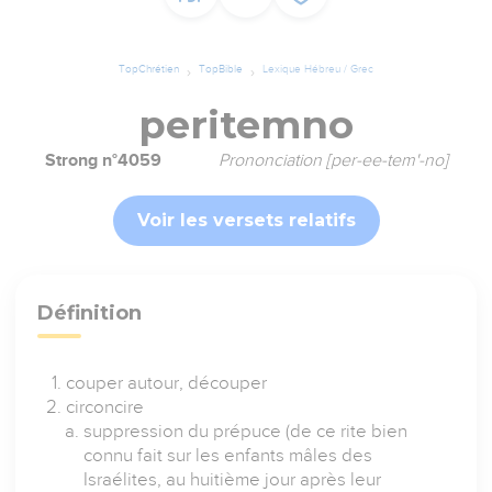
TopChrétien
TopBible
Lexique Hébreu / Grec
peritemno
Strong n°4059
Prononciation [per-ee-tem'-no]
Voir les versets relatifs
Définition
couper autour, découper
circoncire
suppression du prépuce (de ce rite bien
connu fait sur les enfants mâles des
Israélites, au huitième jour après leur