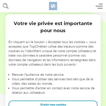
Votre vie privée est importante
pour nous
NE MANQUEZ PAS L’ÉVÉNEMENT
En cliquant sur le bouton « Accepter tous les cookies », vous
DE L’ANNÉE !
acceptez que TopChrétien utilise des traceurs (comme des
cookies ou l'identifiant unique de votre compte utilisateur) et
ET SI LEURS ERREURS POUVAIENT VOUS ÉVITER LES
traite vos données à caractère personnel (comme vos
VOTRES ?
données de navigation et les informations renseignées dans
votre compte utilisateur) dans les buts suivants :
On admire souvent les leaders pour leurs réussites, leur impact,
leur foi ou leur vision. Mais on voit moins les doutes, les erreurs
Mesurer l'audience de notre service
Vous permettre d'utiliser des services tiers tels que de la
et les saisons difficiles qu'ils ont traversés, alors même que ce
vidéo, des cartes du monde…
sont elles qui les ont façonnés.
Vous permettre d'entrer en contact avec notre service de
relation aux utilisateurs.
Dans cette conférence, leaders, entrepreneurs, et responsables
reviennent sur les erreurs marquantes de leur parcours et les
clés pour avancer avec plus de sagesse afin que leurs erreurs
Choisir mes cookies