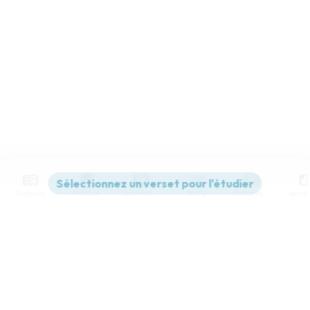
Contenus
Versions
Commentaires
Strong
Dictionnaire
Paramètres de lecture
Afficher les numéros de versets