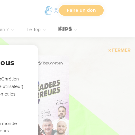
Faire un don
ien ?
Le Top
FERMER
nous
opChrétien
utilisateur)
n et les
:
 du monde…
eurs.