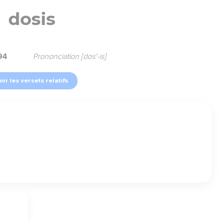
dosis
94
Prononciation [dos'-is]
oir les versets relatifs