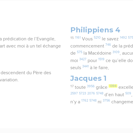
Philippiens 4
15
1161
5210
1492
57
 prédication de l’Evangile,
Vous
le savez
746
part avec moi à un tel échange
commencement
de la préd
575
3109
de
la Macédoine
, auc
3427
1519
moi
pour
ce qu’elle d
3441
seuls
à le faire,
ils descendent du Père des
Jacques 1
variation.
17
3956
1394
toute
grâce
excell
2597
5723
2076
5748
509
d’en haut
1762
5748
3756
n’y a
ni
changem