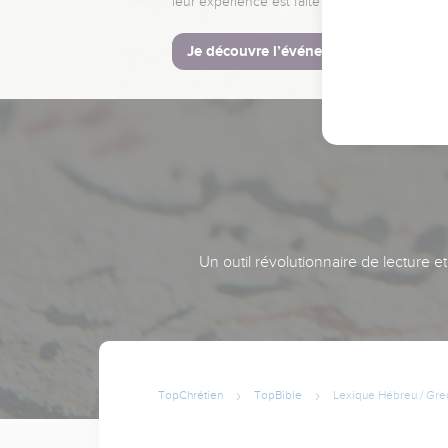
leur expérience est faite pour vous.
Je découvre l’événement
Un outil révolutionnaire de lecture e
TopChrétien
TopBible
Lexique Hébreu / Gre