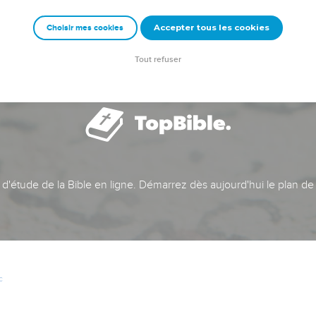
Accepter tous les cookies
Choisir mes cookies
Tout refuser
t d'étude de la Bible en ligne. Démarrez dès aujourd'hui le plan de
c