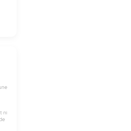
 une
t ni
 de