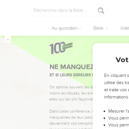
Au quotidien
Bible
Vid
Vot
NE MANQUEZ PAS L’ÉVÉ
ET SI LEURS ERREURS POUVAIENT VOUS 
En cliquant 
utilise des 
On admire souvent les leaders pour leurs réussi
et traite vo
moins les doutes, les erreurs et les saisons di
informations
elles qui les ont façonnés.
Mesurer l'
Dans cette conférence, leaders, entrepreneur
marquantes de leur parcours et les clés pour
Vous perme
deviennent vos tremplins. Que vous guidiez 
Vous perme