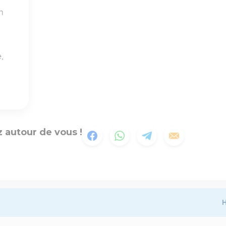
n
,
 autour de vous !
H