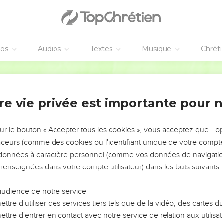
éos
Audios
Textes
Musique
Chrét
re vie privée est importante pour 
NEMENT DE L’ANNÉE !
ÉVITER LES VOTRES ?
sur le bouton « Accepter tous les cookies », vous acceptez que T
traceurs (comme des cookies ou l'identifiant unique de votre compte 
tes, leur impact, leur foi ou leur vision. Mais on voit
s données à caractère personnel (comme vos données de navigatio
fficiles qu'ils ont traversés, alors même que ce sont
 renseignées dans votre compte utilisateur) dans les buts suivants 
audience de notre service
s, et responsables reviennent sur les erreurs
 avancer avec plus de sagesse afin que leurs erreurs
ttre d'utiliser des services tiers tels que de la vidéo, des cartes
un ministère, une équipe, un groupe ou une famille,
ttre d'entrer en contact avec notre service de relation aux utilisat