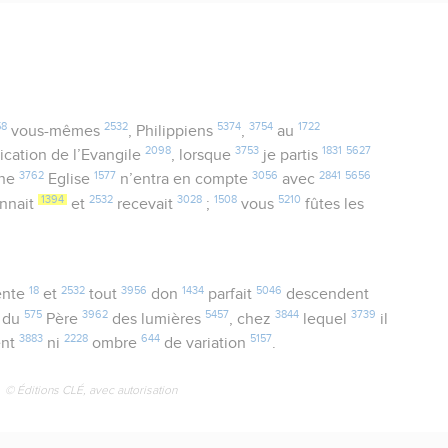
58
2532
5374
3754
1722
vous-mêmes
, Philippiens
,
au
2098
3753
1831
5627
ication de l’Evangile
, lorsque
je partis
3762
1577
3056
2841
5656
une
Eglise
n’entra en compte
avec
1394
2532
3028
1508
5210
onnait
et
recevait
;
vous
fûtes les
18
2532
3956
1434
5046
ente
et
tout
don
parfait
descendent
575
3962
5457
3844
3739
, du
Père
des lumières
, chez
lequel
il
3883
2228
644
5157
ent
ni
ombre
de variation
.
© Éditions CLÉ, avec autorisation