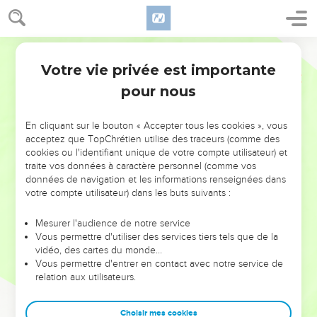
Votre vie privée est importante
pour nous
NE MANQUEZ PAS L’ÉVÉNEMENT
En cliquant sur le bouton « Accepter tous les cookies », vous
DE L’ANNÉE !
acceptez que TopChrétien utilise des traceurs (comme des
cookies ou l'identifiant unique de votre compte utilisateur) et
ET SI LEURS ERREURS POUVAIENT VOUS ÉVITER LES
traite vos données à caractère personnel (comme vos
VOTRES ?
données de navigation et les informations renseignées dans
votre compte utilisateur) dans les buts suivants :
On admire souvent les leaders pour leurs réussites, leur impact,
leur foi ou leur vision. Mais on voit moins les doutes, les erreurs
Mesurer l'audience de notre service
Vous permettre d'utiliser des services tiers tels que de la
et les saisons difficiles qu'ils ont traversés, alors même que ce
vidéo, des cartes du monde…
sont elles qui les ont façonnés.
Vous permettre d'entrer en contact avec notre service de
relation aux utilisateurs.
Dans cette conférence, leaders, entrepreneurs, et responsables
reviennent sur les erreurs marquantes de leur parcours et les
clés pour avancer avec plus de sagesse afin que leurs erreurs
Choisir mes cookies