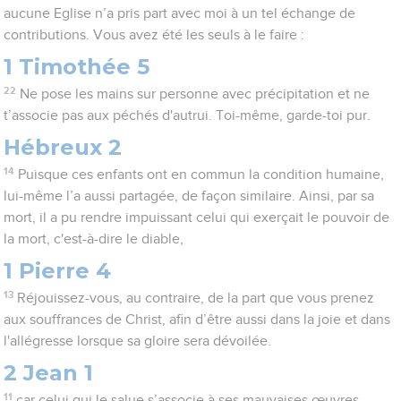
aucune Eglise n’a pris part avec moi à un tel échange de
contributions. Vous avez été les seuls à le faire :
1 Timothée 5
22
Ne pose les mains sur personne avec précipitation et ne
t’associe pas aux péchés d'autrui. Toi-même, garde-toi pur.
Hébreux 2
14
Puisque ces enfants ont en commun la condition humaine,
lui-même l’a aussi partagée, de façon similaire. Ainsi, par sa
mort, il a pu rendre impuissant celui qui exerçait le pouvoir de
la mort, c'est-à-dire le diable,
1 Pierre 4
13
Réjouissez-vous, au contraire, de la part que vous prenez
aux souffrances de Christ, afin d’être aussi dans la joie et dans
l'allégresse lorsque sa gloire sera dévoilée.
2 Jean 1
11
car celui qui le salue s’associe à ses mauvaises œuvres.