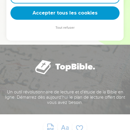
deviennent vos tremplins. Que vous guidiez un ministère, une
équipe, un groupe ou une famille, leur expérience est faite
Accepter tous les cookies
pour vous.
Tout refuser
Je découvre l’événement
Un outil révolutionnaire de lecture et d'étude de la Bible en
ligne. Démarrez dès aujourd'hui le plan de lecture offert dont
vous avez besoin.