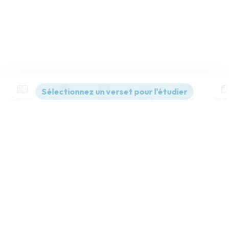
Contenus
Versions
Commentaires
Strong
Dictionnaire
Paramètres de lecture
Afficher les numéros de versets
Mode dyslexique
Désactivé
Simple
Coul
eur