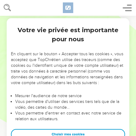
Votre vie privée est importante
pour nous
NE MANQUEZ PAS L’ÉVÉNEMENT
En cliquant sur le bouton « Accepter tous les cookies », vous
DE L’ANNÉE !
acceptez que TopChrétien utilise des traceurs (comme des
cookies ou l'identifiant unique de votre compte utilisateur) et
ET SI LEURS ERREURS POUVAIENT VOUS ÉVITER LES
traite vos données à caractère personnel (comme vos
VOTRES ?
données de navigation et les informations renseignées dans
votre compte utilisateur) dans les buts suivants :
On admire souvent les leaders pour leurs réussites, leur impact,
leur foi ou leur vision. Mais on voit moins les doutes, les erreurs
Mesurer l'audience de notre service
Vous permettre d'utiliser des services tiers tels que de la
et les saisons difficiles qu'ils ont traversés, alors même que ce
vidéo, des cartes du monde…
sont elles qui les ont façonnés.
Vous permettre d'entrer en contact avec notre service de
relation aux utilisateurs.
Dans cette conférence, leaders, entrepreneurs, et responsables
reviennent sur les erreurs marquantes de leur parcours et les
clés pour avancer avec plus de sagesse afin que leurs erreurs
Choisir mes cookies