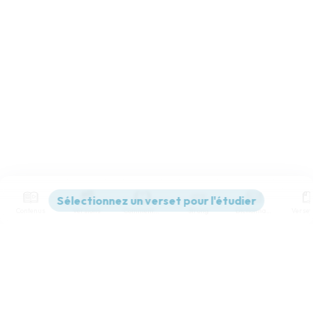
Contenus
Versions
Commentaires
Strong
Dictionnaire
Paramètres de lecture
Afficher les numéros de versets