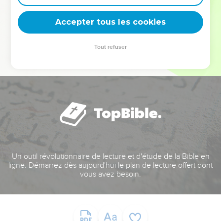
deviennent vos tremplins. Que vous guidiez un ministère, une
équipe, un groupe ou une famille, leur expérience est faite
Accepter tous les cookies
pour vous.
Tout refuser
Je découvre l’événement
Un outil révolutionnaire de lecture et d'étude de la Bible en
ligne. Démarrez dès aujourd'hui le plan de lecture offert dont
vous avez besoin.