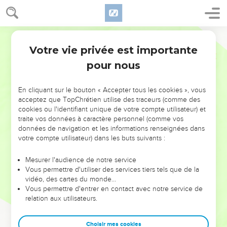
Votre vie privée est importante
pour nous
NE MANQUEZ PAS L’ÉVÉNEMENT
En cliquant sur le bouton « Accepter tous les cookies », vous
DE L’ANNÉE !
acceptez que TopChrétien utilise des traceurs (comme des
cookies ou l'identifiant unique de votre compte utilisateur) et
ET SI LEURS ERREURS POUVAIENT VOUS ÉVITER LES
traite vos données à caractère personnel (comme vos
VOTRES ?
données de navigation et les informations renseignées dans
votre compte utilisateur) dans les buts suivants :
On admire souvent les leaders pour leurs réussites, leur impact,
leur foi ou leur vision. Mais on voit moins les doutes, les erreurs
Mesurer l'audience de notre service
Vous permettre d'utiliser des services tiers tels que de la
et les saisons difficiles qu'ils ont traversés, alors même que ce
vidéo, des cartes du monde…
sont elles qui les ont façonnés.
Vous permettre d'entrer en contact avec notre service de
relation aux utilisateurs.
Dans cette conférence, leaders, entrepreneurs, et responsables
reviennent sur les erreurs marquantes de leur parcours et les
clés pour avancer avec plus de sagesse afin que leurs erreurs
Choisir mes cookies