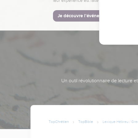
leur expérience est faite pour vous.
Je découvre l’événement
Un outil révolutionnaire de lecture e
TopChrétien
TopBible
Lexique Hébreu / Gre