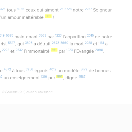
326
3956
25
5723
2257
tous
ceux qui aiment
notre
Seigneur
2
861
’un amour inaltérable
!
319
5685
3568
1223
2015
maintenant
par
l’apparition
de notre
5547
3303
2673
5660
2288
1161
rist
, qui
a détruit
la mort
et
a
2222
2532
861
1223
2098
e
et
l’immortalité
par
l’Evangile
.
4572
3956
4012
5179
me
à tous
égards
un modèle
de bonnes
22
1319
861
4587
un enseignement
pur
, digne
,
© Éditions CLÉ, avec autorisation