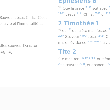
Ephésiens 6
24
5485
3
Que la grâce
soit avec
2962
2424
5547
172
Jésus
-Christ
d
 Sauveur Jésus-Christ. C’est
2 Timothée 1
 la vie et l'immortalité par
10
1161
5
et
qui a été manifestée
2257
4990
2424
Sauveur
Jésus
-Ch
5461
5660
mis en évidence
la vi
elles œuvres. Dans ton
Tite 2
égrité].
7
3930
5734
te montrant
toi-mê
2570
2041
17
œuvres
, et donnant