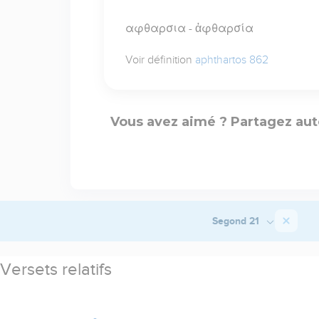
αφθαρσια - ἀφθαρσία
Voir définition
aphthartos 862
Vous avez aimé ? Partagez aut
Segond 21
Versets relatifs