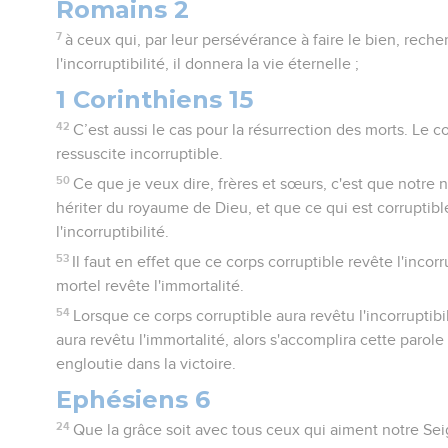
Romains 2
7
à ceux qui, par leur persévérance à faire le bien, recher
l'incorruptibilité, il donnera la vie éternelle ;
1 Corinthiens 15
42
C’est aussi le cas pour la résurrection des morts. Le co
ressuscite incorruptible.
50
Ce que je veux dire, frères et sœurs, c'est que notre 
hériter du royaume de Dieu, et que ce qui est corruptibl
l'incorruptibilité.
53
Il faut en effet que ce corps corruptible revête l'incorr
mortel revête l'immortalité.
54
Lorsque ce corps corruptible aura revêtu l'incorruptibi
aura revêtu l'immortalité, alors s'accomplira cette parole 
engloutie dans la victoire.
Ephésiens 6
24
Que la grâce soit avec tous ceux qui aiment notre Se