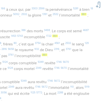
166
3303
2596
5281
18
e
à ceux qui, par
la persévérance
à bien
5092
2532
1391
2532
861
honneur
,
la gloire
et
l’immortalité
;
386
3498
4687
a résurrection
des morts
. Le corps est semé
1453
5743
1722
861
ssuscite
incorruptible
;
8
80
3754
4561
2532
129
, frères
, c’est que
la chair
et
le sang
2816
5658
932
2316
3761
r
le royaume
de Dieu
, et
que la
9
3761
861
pas
l’incorruptibilité
.
5124
5349
1746
5670
ce
corps corruptible
revête
5124
2349
1746
5670
e ce
corps mortel
revête
l’immortalité
5349
1746
5672
 corruptible
aura revêtu
l’incorruptibilité
2349
1746
5672
110
5119
ortel
aura revêtu
l’immortalité
, alors
3056
1125
5772
2288
e
qui est écrite
: La mort
a été engloutie
4
.