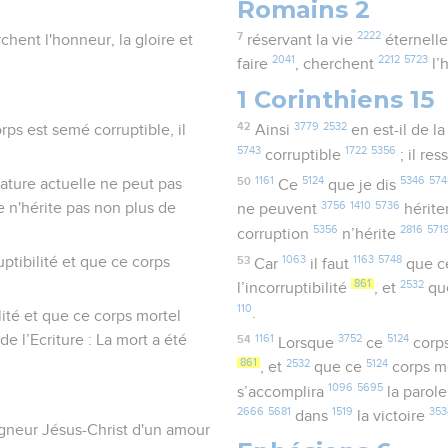
Romains 2
7
2222
chent l'honneur, la gloire et
réservant la vie
éternell
2041
2212
5723
faire
, cherchent
l’
1 Corinthiens 15
42
3779
2532
rps est semé corruptible, il
Ainsi
en est-il de l
5743
1722
5356
corruptible
; il re
50
1161
5124
5346
574
nature actuelle ne peut pas
Ce
que je dis
3756
1410
5736
e n'hérite pas non plus de
ne peuvent
hérite
5356
2816
571
corruption
n’hérite
uptibilité et que ce corps
53
1063
1163
5748
Car
il faut
que 
861
2532
l’incorruptibilité
, et
qu
110
.
lité et que ce corps mortel
de l’Ecriture : La mort a été
54
1161
3752
5124
Lorsque
ce
corps
861
2532
5124
, et
que ce
corps m
1096
5695
s’accomplira
la parol
2666
5681
1519
353
dans
la victoire
igneur Jésus-Christ d'un amour