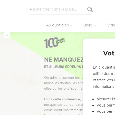
Au quotidien
Bible
Vid
Vot
NE MANQUEZ PAS L’ÉVÉ
ET SI LEURS ERREURS POUVAIENT VOUS 
En cliquant 
utilise des 
On admire souvent les leaders pour leurs réussi
et traite vo
moins les doutes, les erreurs et les saisons di
informations
elles qui les ont façonnés.
Mesurer l'
Dans cette conférence, leaders, entrepreneur
marquantes de leur parcours et les clés pour
Vous perme
deviennent vos tremplins. Que vous guidiez 
Vous perme