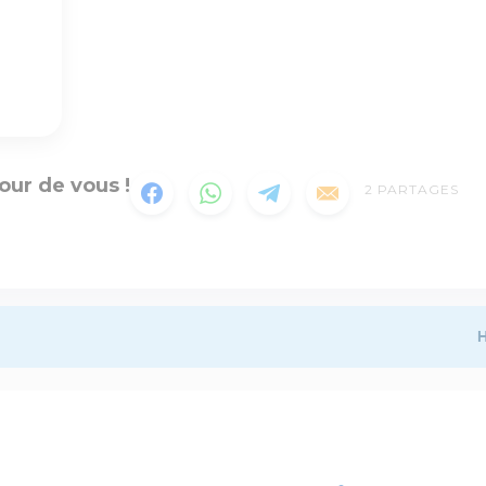
our de vous !
2
PARTAGES
H