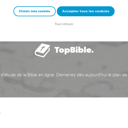
Accepter tous les cookies
Choisir mes cookies
Tout refuser
t d'étude de la Bible en ligne. Démarrez dès aujourd'hui le plan de
c