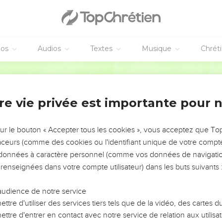
éos
Audios
Textes
Musique
Chrét
re vie privée est importante pour 
NEMENT DE L’ANNÉE !
ÉVITER LES VOTRES ?
sur le bouton « Accepter tous les cookies », vous acceptez que T
traceurs (comme des cookies ou l'identifiant unique de votre compte 
tes, leur impact, leur foi ou leur vision. Mais on voit
s données à caractère personnel (comme vos données de navigatio
fficiles qu'ils ont traversés, alors même que ce sont
 renseignées dans votre compte utilisateur) dans les buts suivants 
audience de notre service
s, et responsables reviennent sur les erreurs
 avancer avec plus de sagesse afin que leurs erreurs
ttre d'utiliser des services tiers tels que de la vidéo, des cartes
un ministère, une équipe, un groupe ou une famille,
ttre d'entrer en contact avec notre service de relation aux utilisat