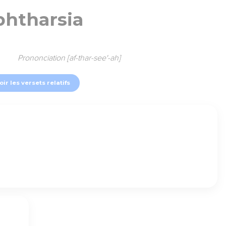
phtharsia
Prononciation [af-thar-see'-ah]
oir les versets relatifs