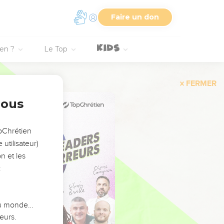
Faire un don
ien ?
Le Top
FERMER
nous
opChrétien
utilisateur)
n et les
:
 du monde…
eurs.