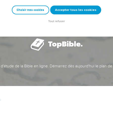
Accepter tous les cookies
Choisir mes cookies
Tout refuser
t d'étude de la Bible en ligne. Démarrez dès aujourd'hui le plan de
c