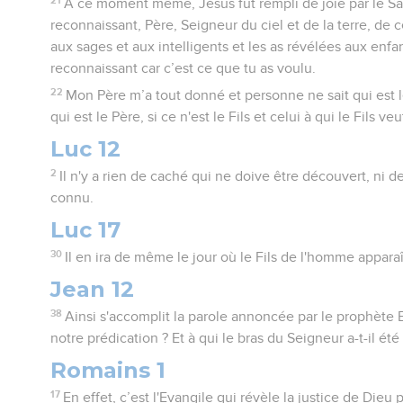
A ce moment même, Jésus fut rempli de joie par le Saint-
reconnaissant, Père, Seigneur du ciel et de la terre, de
aux sages et aux intelligents et les as révélées aux enfant
reconnaissant car c’est ce que tu as voulu.
22
Mon Père m’a tout donné et personne ne sait qui est le 
qui est le Père, si ce n'est le Fils et celui à qui le Fils veu
Luc 12
2
Il n'y a rien de caché qui ne doive être découvert, ni d
connu.
Luc 17
30
Il en ira de même le jour où le Fils de l'homme apparaî
Jean 12
38
Ainsi s'accomplit la parole annoncée par le prophète E
notre prédication ? Et à qui le bras du Seigneur a-t-il été
Romains 1
17
En effet, c’est l'Evangile qui révèle la justice de Dieu 