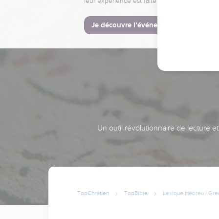
leur expérience est faite pour vous.
Je découvre l’événement
Un outil révolutionnaire de lecture e
TopChrétien
TopBible
Lexique Hébreu / Gre