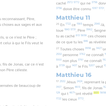
2572
5772
3756
caché
qui ne
doiv
3756
1097
5701
doive être connu
.
Matthieu 11
is reconnaissant, Père,
25
1722
1565
2540
es choses aux sages et aux
En
ce
temps
-là
1843
5731
3962
loue
, Père
, Seign
613
5656
tu as caché
ces chose
, si ce n'est le Père ;
846
de ce que tu les
as révélé
 celui à qui le Fils veut le
27
3956
3427
Toutes choses
m
’o
2532
3762
1
personne
ne connaît
5100
3761
19
non plus
ne connaît
, fils de Jonas, car ce n’est
3739
1437
5207
1
à
qui
le Fils
veut
mon Père céleste.
Matthieu 16
17
2532
2424
Jésus
, reprenant la
s pensées de beaucoup de
3107
4613
9
, Simon
, fils de Jonas
129
4671
601
565
qui t
’ont révélé
1722
3772
les cieux
.