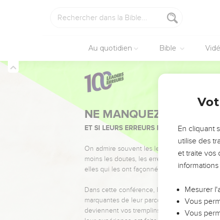
Au quotidien
Bible
Vid
Vot
NE MANQUEZ PAS L’ÉVÉ
ET SI LEURS ERREURS POUVAIENT VOUS 
En cliquant 
utilise des 
On admire souvent les leaders pour leurs réussi
et traite vo
moins les doutes, les erreurs et les saisons di
informations
elles qui les ont façonnés.
Mesurer l'
Dans cette conférence, leaders, entrepreneur
marquantes de leur parcours et les clés pour
Vous perme
deviennent vos tremplins. Que vous guidiez 
Vous perme