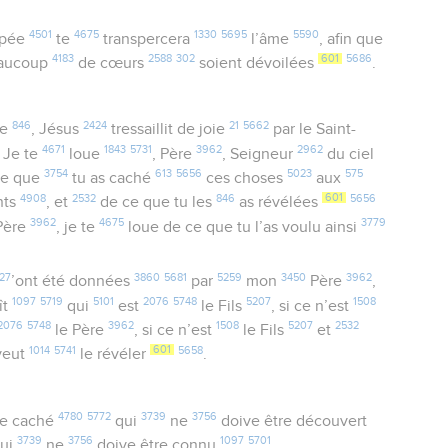
4501
4675
1330
5695
5590
épée
te
transpercera
l’âme
, afin que
4183
2588
302
601
5686
aucoup
de cœurs
soient dévoilées
.
846
2424
21
5662
e
, Jésus
tressaillit de joie
par le Saint-
4671
1843
5731
3962
2962
: Je te
loue
, Père
, Seigneur
du ciel
3754
613
5656
5023
575
ce que
tu as caché
ces choses
aux
4908
2532
846
601
5656
nts
, et
de ce que tu les
as révélées
3962
4675
3779
 Père
, je te
loue de ce que tu l’as voulu ainsi
27
3860
5681
5259
3450
3962
’ont été données
par
mon
Père
,
1097
5719
5101
2076
5748
5207
1508
ît
qui
est
le Fils
, si ce n’est
2076
5748
3962
1508
5207
2532
le Père
, si ce n’est
le Fils
et
1014
5741
601
5658
veut
le révéler
.
4780
5772
3739
3756
e caché
qui
ne
doive être découvert
3739
3756
1097
5701
ui
ne
doive être connu
.