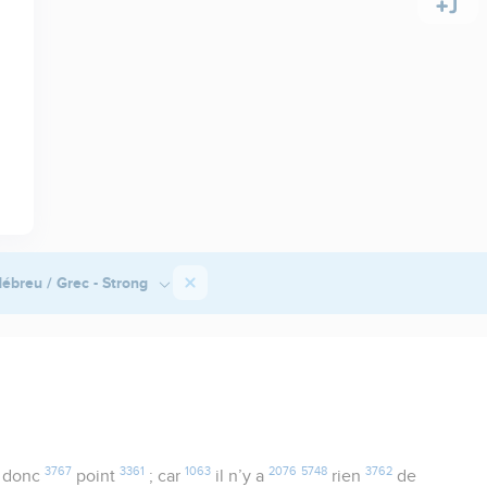
ébreu / Grec - Strong
3767
3361
1063
2076
5748
3762
donc
point
; car
il n’y a
rien
de