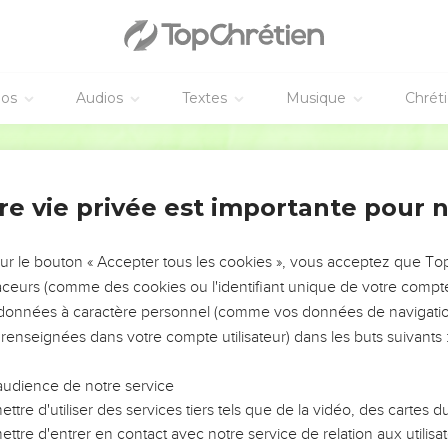
éos
Audios
Textes
Musique
Chrét
re vie privée est importante pour 
NEMENT DE L’ANNÉE !
ÉVITER LES VOTRES ?
sur le bouton « Accepter tous les cookies », vous acceptez que T
traceurs (comme des cookies ou l'identifiant unique de votre compte 
tes, leur impact, leur foi ou leur vision. Mais on voit
s données à caractère personnel (comme vos données de navigatio
fficiles qu'ils ont traversés, alors même que ce sont
 renseignées dans votre compte utilisateur) dans les buts suivants 
audience de notre service
s, et responsables reviennent sur les erreurs
 avancer avec plus de sagesse afin que leurs erreurs
ttre d'utiliser des services tiers tels que de la vidéo, des cartes
un ministère, une équipe, un groupe ou une famille,
ttre d'entrer en contact avec notre service de relation aux utilisat