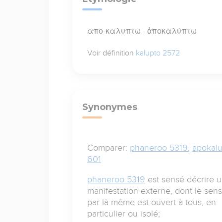
απο-καλυπτω - ἀποκαλύπτω
Voir définition
kalupto 2572
Synonymes
Comparer:
phaneroo 5319
,
apokal
601
phaneroo 5319
est sensé décrire 
manifestation externe, dont le sens
par là même est ouvert à tous, en
particulier ou isolé;