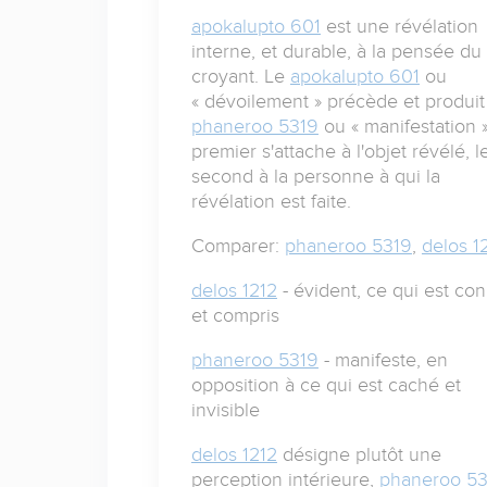
apokalupto 601
est une révélation
interne, et durable, à la pensée du
croyant. Le
apokalupto 601
ou
« dévoilement » précède et produit
phaneroo 5319
ou « manifestation »
premier s'attache à l'objet révélé, l
second à la personne à qui la
révélation est faite.
Comparer:
phaneroo 5319
,
delos 1
delos 1212
- évident, ce qui est co
et compris
phaneroo 5319
- manifeste, en
opposition à ce qui est caché et
invisible
delos 1212
désigne plutôt une
perception intérieure,
phaneroo 53