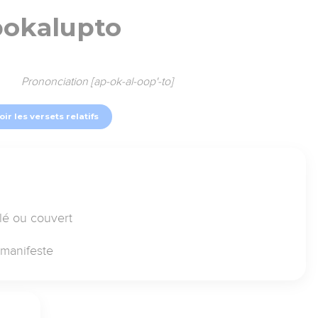
pokalupto
Prononciation [ap-ok-al-oop'-to]
oir les versets relatifs
ilé ou couvert
 manifeste