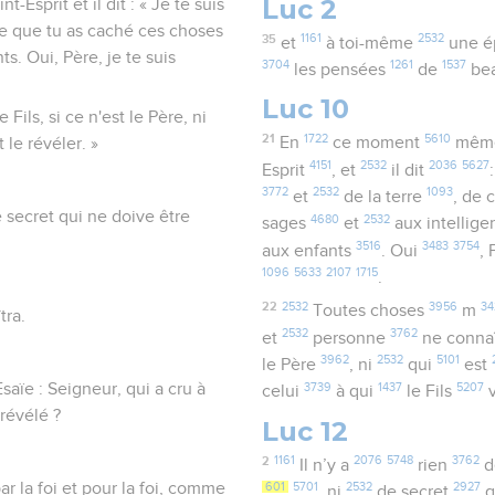
Luc 2
Esprit et il dit : « Je te suis
 ce que tu as caché ces choses
35
1161
2532
et
à toi-même
une 
s. Oui, Père, je te suis
3704
1261
1537
les pensées
de
be
Luc 10
Fils, si ce n'est le Père, ni
21
1722
5610
En
ce moment
mêm
t le révéler. »
4151
2532
2036
5627
Esprit
, et
il dit
3772
2532
1093
et
de la terre
, de 
e secret qui ne doive être
4680
2532
sages
et
aux intellige
3516
3483
3754
aux enfants
. Oui
,
1096
5633
2107
1715
.
22
2532
3956
34
Toutes choses
m
tra.
2532
3762
et
personne
ne conna
3962
2532
5101
le Père
, ni
qui
est
saïe : Seigneur, qui a cru à
3739
1437
5207
celui
à qui
le Fils
 révélé ?
Luc 12
2
1161
2076
5748
3762
Il n’y a
rien
d
par la foi et pour la foi, comme
601
5701
2532
2927
, ni
de secret
q