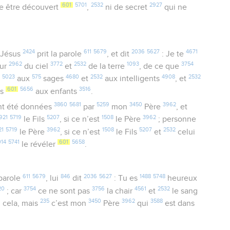
601
5701
2532
2927
e être découvert
,
ni de secret
qui ne
2424
611
5679
2036
5627
4671
, Jésus
prit la parole
, et dit
: Je te
2962
3772
2532
1093
3754
eur
du ciel
et
de la terre
, de ce que
5023
575
4680
2532
4908
2532
s
aux
sages
et
aux intelligents
, et
601
5656
3516
es
aux enfants
.
3860
5681
5259
3450
3962
nt été données
par
mon
Père
, et
921
5719
5207
1508
3962
le Fils
, si ce n’est
le Père
; personne
21
5719
3962
1508
5207
2532
le Père
, si ce n’est
le Fils
et
celui
014
5741
601
5658
le révéler
.
611
5679
846
2036
5627
1488
5748
 parole
, lui
dit
: Tu es
heureux
20
3754
3756
4561
2532
; car
ce ne sont pas
la chair
et
le sang
6
235
3450
3962
3588
cela, mais
c’est mon
Père
qui
est dans