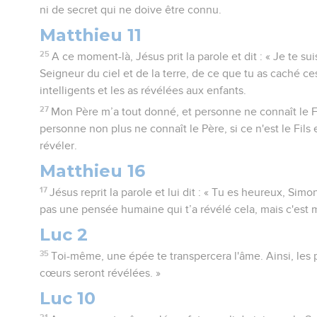
ni de secret qui ne doive être connu.
Matthieu 11
25
A ce moment-là, Jésus prit la parole et dit : « Je te su
Seigneur du ciel et de la terre, de ce que tu as caché c
intelligents et les as révélées aux enfants.
27
Mon Père m’a tout donné, et personne ne connaît le Fils
personne non plus ne connaît le Père, si ce n'est le Fils et
révéler.
Matthieu 16
17
Jésus reprit la parole et lui dit : « Tu es heureux, Simon
pas une pensée humaine qui t’a révélé cela, mais c'est 
Luc 2
35
Toi-même, une épée te transpercera l'âme. Ainsi, le
cœurs seront révélées. »
Luc 10
21