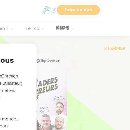
Faire un don
ien ?
Le Top
FERMER
nous
opChrétien
utilisateur)
n et les
:
 du monde…
eurs.