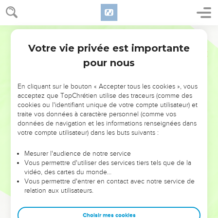
Votre vie privée est importante
pour nous
NE MANQUEZ PAS L’ÉVÉNEMENT
En cliquant sur le bouton « Accepter tous les cookies », vous
DE L’ANNÉE !
acceptez que TopChrétien utilise des traceurs (comme des
cookies ou l'identifiant unique de votre compte utilisateur) et
ET SI LEURS ERREURS POUVAIENT VOUS ÉVITER LES
traite vos données à caractère personnel (comme vos
VOTRES ?
données de navigation et les informations renseignées dans
votre compte utilisateur) dans les buts suivants :
On admire souvent les leaders pour leurs réussites, leur impact,
leur foi ou leur vision. Mais on voit moins les doutes, les erreurs
Mesurer l'audience de notre service
Vous permettre d'utiliser des services tiers tels que de la
et les saisons difficiles qu'ils ont traversés, alors même que ce
vidéo, des cartes du monde…
sont elles qui les ont façonnés.
Vous permettre d'entrer en contact avec notre service de
relation aux utilisateurs.
Dans cette conférence, leaders, entrepreneurs, et responsables
reviennent sur les erreurs marquantes de leur parcours et les
clés pour avancer avec plus de sagesse afin que leurs erreurs
Choisir mes cookies