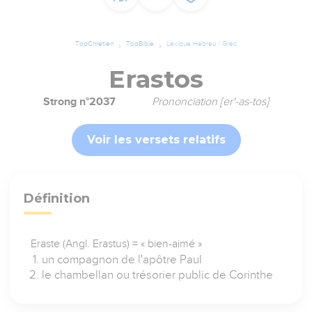
TopChrétien
TopBible
Lexique Hébreu / Grec
Erastos
Strong n°2037
Prononciation [er'-as-tos]
Voir les versets relatifs
Définition
Eraste (Angl. Erastus) = « bien-aimé »
un compagnon de l'apôtre Paul
le chambellan ou trésorier public de Corinthe