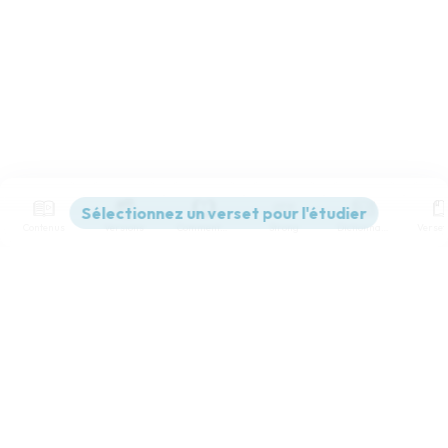
Contenus
Versions
Commentaires
Strong
Dictionnaire
Paramètres de lecture
Afficher les numéros de versets
Mode dyslexique
Désactivé
Simple
Coul
eur