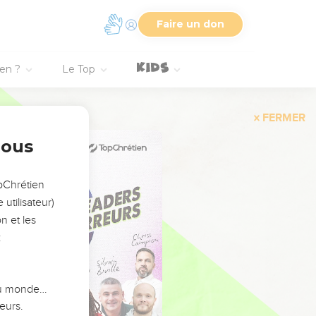
Faire un don
ien ?
Le Top
FERMER
nous
opChrétien
utilisateur)
n et les
:
 du monde…
eurs.