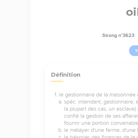
o
Strong n°3623
V
Définition
le gestionnaire de la maisonnée 
spéc. intendant, gestionnaire,
la plupart des cas, un esclave) 
confié la gestion de ses affaire
fournir une portion convenable
le métayer d'une ferme, d'une t
le trésorier des finances de la c