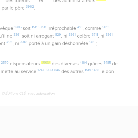
des tuteurs
et
des administrateurs
7
3962
par le père
.
1985
1511
5750
410
5613
évêque
soit
irréprochable
, comme
3361
829
3361
3711
3361
u’il ne
soit ni arrogant
, ni
colère
, ni
4131
3361
146
ent
, ni
porté à un gain déshonnête
;
2570
3623
4164
5485
s
dispensateurs
des diverses
grâces
de
1247
5723
846
1519
1438
 mette au service
des autres
le don
© Éditions CLÉ, avec autorisation