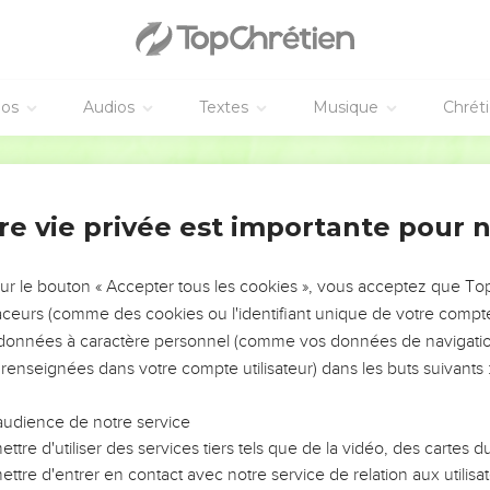
éos
Audios
Textes
Musique
Chrét
re vie privée est importante pour 
NEMENT DE L’ANNÉE !
ÉVITER LES VOTRES ?
sur le bouton « Accepter tous les cookies », vous acceptez que T
traceurs (comme des cookies ou l'identifiant unique de votre compte 
tes, leur impact, leur foi ou leur vision. Mais on voit
s données à caractère personnel (comme vos données de navigatio
fficiles qu'ils ont traversés, alors même que ce sont
 renseignées dans votre compte utilisateur) dans les buts suivants 
audience de notre service
s, et responsables reviennent sur les erreurs
 avancer avec plus de sagesse afin que leurs erreurs
ttre d'utiliser des services tiers tels que de la vidéo, des cartes
un ministère, une équipe, un groupe ou une famille,
ttre d'entrer en contact avec notre service de relation aux utilisat