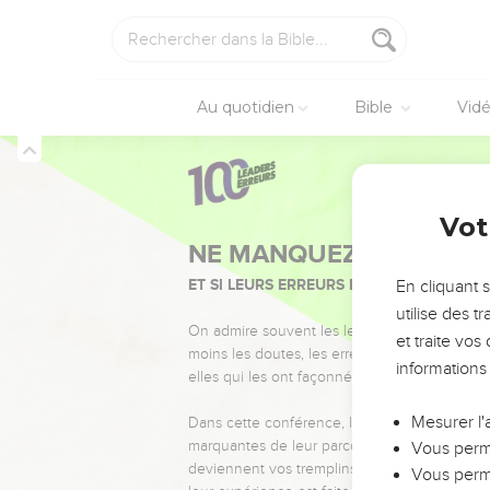
Au quotidien
Bible
Vid
Vot
NE MANQUEZ PAS L’ÉVÉ
ET SI LEURS ERREURS POUVAIENT VOUS 
En cliquant 
utilise des 
On admire souvent les leaders pour leurs réussi
et traite vo
moins les doutes, les erreurs et les saisons di
informations
elles qui les ont façonnés.
Mesurer l'
Dans cette conférence, leaders, entrepreneur
marquantes de leur parcours et les clés pour
Vous perme
deviennent vos tremplins. Que vous guidiez 
Vous perme