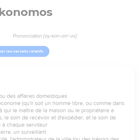
ikonomos
Prononciation [oy-kon-om'-os]
oir les versets relatifs
ou des affaires domestiques
 économe (qu'il soit un homme libre, ou comme dans
à qui le maître de la maison ou le propriétaire a
s, le soin de recevoir et d'expédier, et le soin de
 à chaque serviteur
erre, un surveillant
ité, l'administrateur de la ville (ou des trésors des