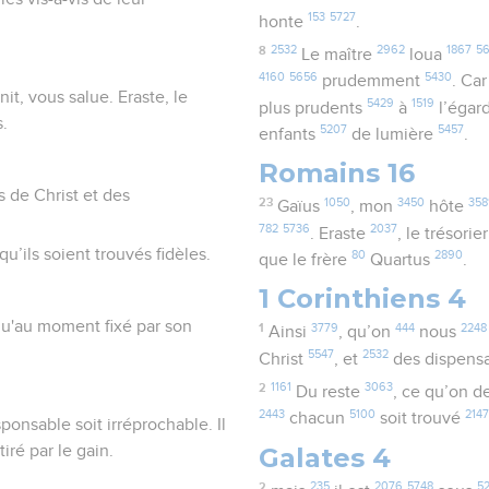
153
5727
honte
.
8
2532
2962
1867
5
Le maître
loua
4160
5656
5430
prudemment
. Ca
nit, vous salue. Eraste, le
5429
1519
plus prudents
à
l’égar
s.
5207
5457
enfants
de lumière
.
Romains 16
 de Christ et des
23
1050
3450
358
Gaïus
, mon
hôte
782
5736
2037
. Eraste
, le trésorie
u’ils soient trouvés fidèles.
80
2890
que le frère
Quartus
.
1 Corinthiens 4
squ'au moment fixé par son
1
3779
444
2248
Ainsi
, qu’on
nous
5547
2532
Christ
, et
des dispens
2
1161
3063
Du reste
, ce qu’on 
2443
5100
214
chacun
soit trouvé
sponsable soit irréprochable. Il
Galates 4
iré par le gain.
2
235
2076
5748
5