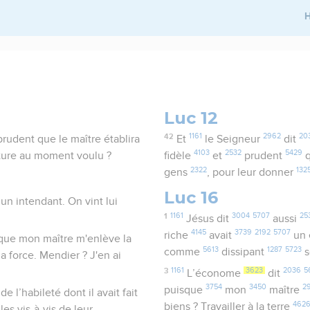
H
Luc 12
42
1161
2962
20
 prudent que le maître établira
Et
le Seigneur
dit
4103
2532
5429
iture au moment voulu ?
fidèle
et
prudent
2322
132
gens
, pour leur donner
Luc 16
 un intendant. On vint lui
1
1161
3004
5707
25
Jésus dit
aussi
4145
3739
2192
5707
riche
avait
un
isque mon maître m'enlève la
5613
1287
5723
comme
dissipant
s
la force. Mendier ? J'en ai
3
1161
3623
2036
5
L’économe
dit
3754
3450
2
puisque
mon
maître
e l’habileté dont il avait fait
462
biens ? Travailler à la terre
es vis-à-vis de leur