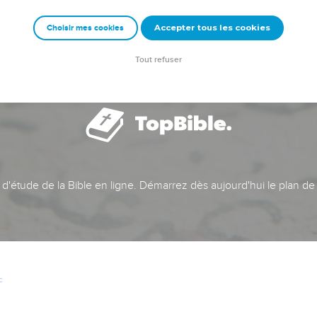
Accepter tous les cookies
Choisir mes cookies
Tout refuser
t d'étude de la Bible en ligne. Démarrez dès aujourd'hui le plan de
c