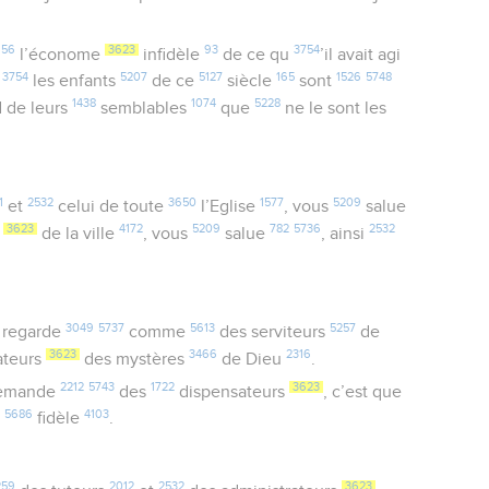
656
3623
93
3754
l’économe
infidèle
de ce qu
’il avait agi
3754
5207
5127
165
1526
5748
r
les enfants
de ce
siècle
sont
1438
1074
5228
d de leurs
semblables
que
ne le sont les
1
2532
3650
1577
5209
et
celui de toute
l’Eglise
, vous
salue
3623
4172
5209
782
5736
2532
r
de la ville
, vous
salue
, ainsi
3049
5737
5613
5257
regarde
comme
des serviteurs
de
3623
3466
2316
ateurs
des mystères
de Dieu
.
2212
5743
1722
3623
demande
des
dispensateurs
, c’est que
7
5686
4103
fidèle
.
259
2012
2532
3623