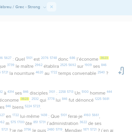
ébreu / Grec - Strong
36
5627
5101
2076
5748
686
3623
: Quel
est
donc
l’économe
3739
2962
2525
5692
1909
846
que
le maître
établira
sur
ses
5
5721
4620
1722
2540
la nourriture
au
temps convenable
?
32
4314
846
3101
2258
5713
5100
444
à
ses
disciples
:
Un
homme
3623
2532
3778
846
1225
5681
 économe
,
qui
lui
fut dénoncé
846
5224
5723
es
biens
.
627
1722
1438
5101
4160
5661
en
lui-même
: Que
ferai-je
,
962
575
1700
851
5731
3622
m
’ôte
l’administration
de ses
6
5721
3756
2480
5719
1871
5721
? je ne
le puis
. Mendier
? j’en ai