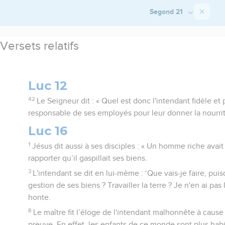
Segond 21
Versets relatifs
Luc 12
42
Le Seigneur dit : « Quel est donc l'intendant fidèle et
responsable de ses employés pour leur donner la nourr
Luc 16
1
Jésus dit aussi à ses disciples : « Un homme riche avait
rapporter qu’il gaspillait ses biens.
3
L'intendant se dit en lui-même : ‘Que vais-je faire, pu
gestion de ses biens ? Travailler la terre ? Je n'en ai pas 
honte.
8
Le maître fit l’éloge de l'intendant malhonnête à cause d
preuve. En effet, les enfants de ce monde sont plus habil