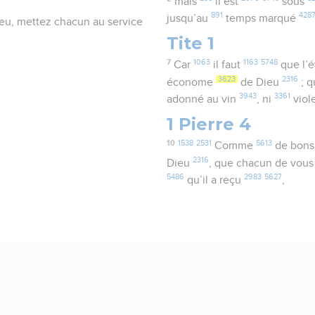
mais
il est
sous
891
428
jusqu’au
temps marqué
eu, mettez chacun au service
Tite 1
7
1063
1163
5748
Car
il faut
que l’
3623
2316
économe
de Dieu
; q
3943
3361
adonné au vin
, ni
viol
1 Pierre 4
10
1538
2531
5613
Comme
de bon
2316
Dieu
, que chacun de vous
5486
2983
5627
qu’il a reçu
,