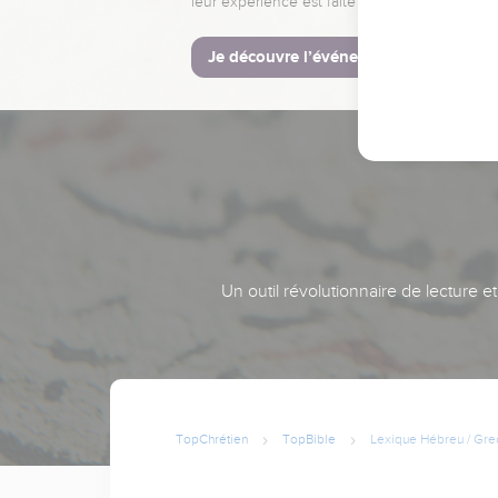
leur expérience est faite pour vous.
Je découvre l’événement
Un outil révolutionnaire de lecture e
TopChrétien
TopBible
Lexique Hébreu / Gre