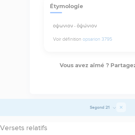
Étymologie
οψωνιον - ὀψώνιον
Voir définition
opsarion 3795
Vous avez aimé ? Partagez
Segond 21
Versets relatifs