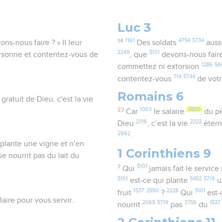
Luc 3
14
1161
4754
5734
ns-nous faire ? » Il leur
Des soldats
auss
2249
5101
ersonne et contentez-vous de
, que
devons-nous fair
1286
56
commettez ni extorsion
714
5744
contentez-vous
de vot
Romains 6
 gratuit de Dieu, c'est la vie
23
1063
3800
Car
le salaire
du p
2316
2222
Dieu
, c’est la vie
étern
2962
.
 plante une vigne et n'en
1 Corinthiens 9
e nourrit pas du lait du
7
5101
Qui
jamais fait le service 
5101
5452
5719
est-ce qui plante
u
1537
2590
2228
5101
fruit
?
Qui
est-c
laire pour vous servir.
2068
5719
3756
1537
nourrit
pas
du