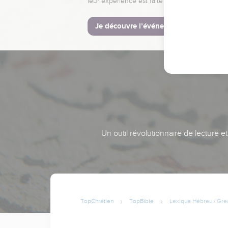
leur expérience est faite pour vous.
Je découvre l’événement
Un outil révolutionnaire de lecture e
TopChrétien
TopBible
Lexique Hébreu / Gre