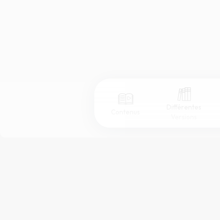
Différentes
Contenus
Versions
Afficher les numéros de versets
Mode dyslexique