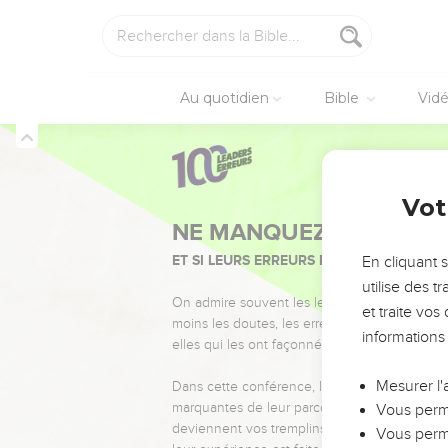
Au quotidien
Bible
Vid
Vot
NE MANQUEZ PAS L’ÉVÉ
ET SI LEURS ERREURS POUVAIENT VOUS 
En cliquant 
utilise des 
On admire souvent les leaders pour leurs réussi
et traite vo
moins les doutes, les erreurs et les saisons di
informations
elles qui les ont façonnés.
Mesurer l'
Dans cette conférence, leaders, entrepreneur
marquantes de leur parcours et les clés pour
Vous perme
deviennent vos tremplins. Que vous guidiez 
Vous perme