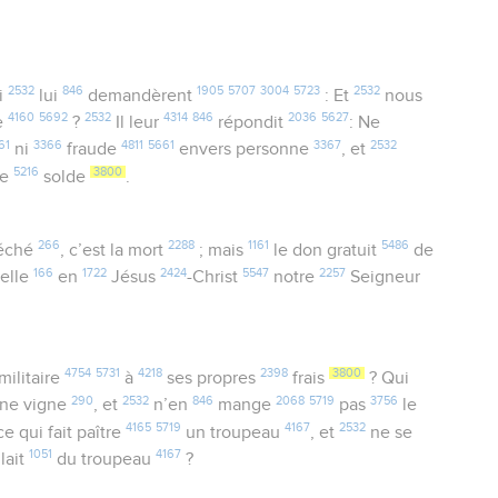
2532
846
1905
5707
3004
5723
2532
i
lui
demandèrent
: Et
nous
4160
5692
2532
4314
846
2036
5627
e
?
Il leur
répondit
: Ne
61
3366
4811
5661
3367
2532
ni
fraude
envers personne
, et
5216
3800
re
solde
.
266
2288
1161
5486
éché
, c’est la mort
; mais
le don gratuit
de
166
1722
2424
5547
2257
elle
en
Jésus
-Christ
notre
Seigneur
4754
5731
4218
2398
3800
militaire
à
ses propres
frais
? Qui
290
2532
846
2068
5719
3756
ne vigne
, et
n’en
mange
pas
le
4165
5719
4167
2532
e qui fait paître
un troupeau
, et
ne se
1051
4167
lait
du troupeau
?