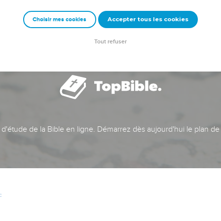
Accepter tous les cookies
Choisir mes cookies
Tout refuser
t d'étude de la Bible en ligne. Démarrez dès aujourd'hui le plan de
c