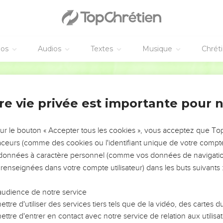
éos
Audios
Textes
Musique
Chrét
re vie privée est importante pour 
NEMENT DE L’ANNÉE !
ÉVITER LES VOTRES ?
sur le bouton « Accepter tous les cookies », vous acceptez que T
traceurs (comme des cookies ou l'identifiant unique de votre compte 
tes, leur impact, leur foi ou leur vision. Mais on voit
s données à caractère personnel (comme vos données de navigatio
fficiles qu'ils ont traversés, alors même que ce sont
 renseignées dans votre compte utilisateur) dans les buts suivants 
audience de notre service
s, et responsables reviennent sur les erreurs
 avancer avec plus de sagesse afin que leurs erreurs
ttre d'utiliser des services tiers tels que de la vidéo, des cartes
un ministère, une équipe, un groupe ou une famille,
ttre d'entrer en contact avec notre service de relation aux utilisat