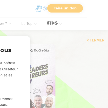
Faire un don
ien ?
Le Top
FERMER
nous
opChrétien
utilisateur)
n et les
:
 du monde…
eurs.