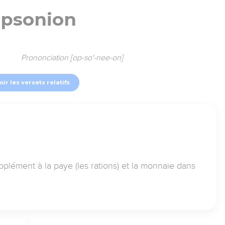
psonion
Prononciation [op-so'-nee-on]
oir les versets relatifs
pplément à la paye (les rations) et la monnaie dans