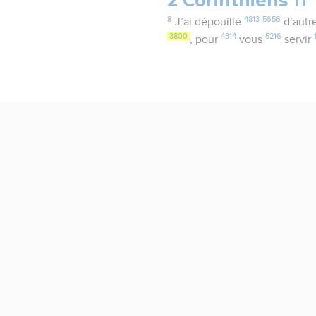
2 Corinthiens 11
8
4813
5656
J’ai dépouillé
d’autr
3800
4314
5216
, pour
vous
servir