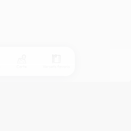
s
Carte
Versets favoris
Coul
eur
Désactivé
Simple