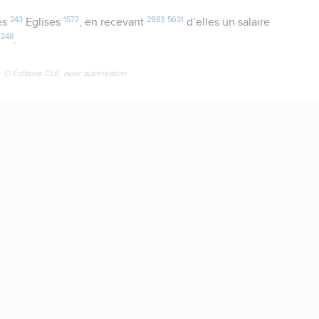
243
1577
2983
5631
es
Eglises
, en recevant
d’elles un salaire
1248
.
© Éditions CLÉ, avec autorisation