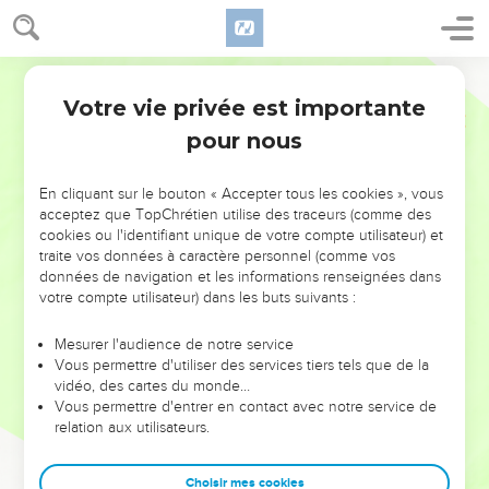
Votre vie privée est importante
pour nous
NE MANQUEZ PAS L’ÉVÉNEMENT
En cliquant sur le bouton « Accepter tous les cookies », vous
DE L’ANNÉE !
acceptez que TopChrétien utilise des traceurs (comme des
cookies ou l'identifiant unique de votre compte utilisateur) et
ET SI LEURS ERREURS POUVAIENT VOUS ÉVITER LES
traite vos données à caractère personnel (comme vos
VOTRES ?
données de navigation et les informations renseignées dans
votre compte utilisateur) dans les buts suivants :
On admire souvent les leaders pour leurs réussites, leur impact,
leur foi ou leur vision. Mais on voit moins les doutes, les erreurs
Mesurer l'audience de notre service
Vous permettre d'utiliser des services tiers tels que de la
et les saisons difficiles qu'ils ont traversés, alors même que ce
vidéo, des cartes du monde…
sont elles qui les ont façonnés.
Vous permettre d'entrer en contact avec notre service de
relation aux utilisateurs.
Dans cette conférence, leaders, entrepreneurs, et responsables
reviennent sur les erreurs marquantes de leur parcours et les
clés pour avancer avec plus de sagesse afin que leurs erreurs
Choisir mes cookies