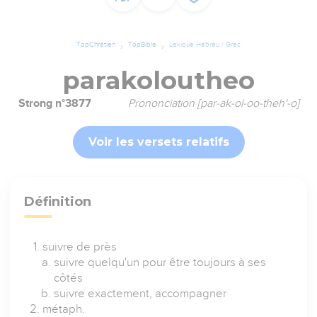
TopChrétien
TopBible
Lexique Hébreu / Grec
parakoloutheo
Strong n°3877
Prononciation [par-ak-ol-oo-theh'-o]
Voir les versets relatifs
Définition
suivre de près
suivre quelqu'un pour être toujours à ses
côtés
suivre exactement, accompagner
métaph.