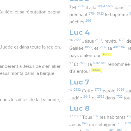
3
2532
2064
5627
151
Et
il alla
dans
Galilée, et sa réputation gagna
2784
5723
prêchant
le baptême
266
péchés
,
Luc 4
14
2532
2424
1722
Jésus
, revêtu
de
Judée et dans toute la région.
1056
2532
4012
846
Galilée
, et
sa
r
4066
pays d’alentour
.
37
2532
4012
846
Et
sa
renommée
andèrent à Jésus de s’en aller
4066
d’alentour
.
. Jésus monta dans la barque
Luc 7
17
2532
3778
3056
Cette
parole
su
2449
2532
1722
Judée
et
dans
tou
 dans les villes de la Lycaonie,
Luc 8
37
2532
537
41
Tous
les habitants
846
565
562
Jésus
de s’éloigner
3173
5401
1161