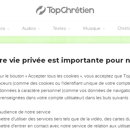
éos
Audios
Textes
Musique
Chrét
re vie privée est importante pour 
NEMENT DE L’ANNÉE !
ÉVITER LES VOTRES ?
sur le bouton « Accepter tous les cookies », vous acceptez que T
traceurs (comme des cookies ou l'identifiant unique de votre compte 
tes, leur impact, leur foi ou leur vision. Mais on voit
s données à caractère personnel (comme vos données de navigatio
fficiles qu'ils ont traversés, alors même que ce sont
 renseignées dans votre compte utilisateur) dans les buts suivants 
audience de notre service
s, et responsables reviennent sur les erreurs
 avancer avec plus de sagesse afin que leurs erreurs
ttre d'utiliser des services tiers tels que de la vidéo, des cartes
un ministère, une équipe, un groupe ou une famille,
ttre d'entrer en contact avec notre service de relation aux utilisat