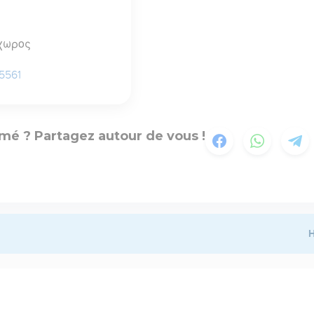
χωρος
 5561
mé ? Partagez autour de vous !
H