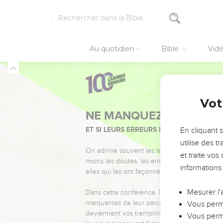
Au quotidien
Bible
Vid
Vot
NE MANQUEZ PAS L’ÉVÉ
ET SI LEURS ERREURS POUVAIENT VOUS 
En cliquant 
utilise des 
On admire souvent les leaders pour leurs réussi
et traite vo
moins les doutes, les erreurs et les saisons di
informations
elles qui les ont façonnés.
Mesurer l'
Dans cette conférence, leaders, entrepreneur
marquantes de leur parcours et les clés pour
Vous perme
deviennent vos tremplins. Que vous guidiez 
Vous perme