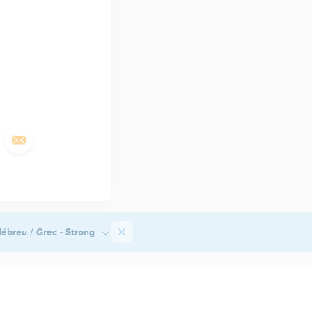
ébreu / Grec - Strong