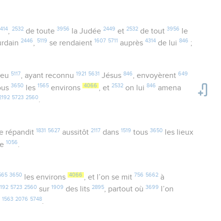
414
2532
3956
2449
2532
3956
,
de toute
la Judée
et
de tout
le
2446
5119
1607
5711
4314
846
urdain
,
se rendaient
auprès
de lui
;
5117
1921
5631
846
649
ieu
, ayant reconnu
Jésus
, envoyèrent
3650
1565
4066
2532
846
ous
les
environs
, et
on lui
amena
2192
5723
2560
.
1831
5627
2117
1519
3650
e répandit
aussitôt
dans
tous
les lieux
1056
ée
.
565
3650
4066
756
5662
les environs
, et l’on se mit
à
2192
5723
2560
1909
2895
3699
sur
des lits
, partout où
l’on
4
1563
2076
5748
.