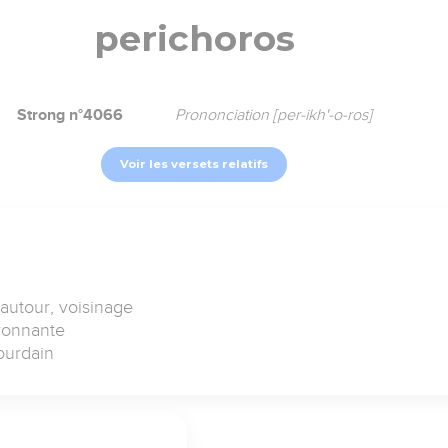
perichoros
Strong n°4066
Prononciation [per-ikh'-o-ros]
Voir les versets relatifs
 autour, voisinage
ironnante
ourdain