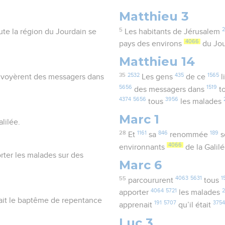
Matthieu 3
5
2
ute la région du Jourdain se
Les habitants de Jérusalem
4066
pays des environs
du Jo
Matthieu 14
35
2532
435
1565
 envoyèrent des messagers dans
Les gens
de ce
l
5656
1519
des messagers dans
t
4374
5656
3956
tous
les malades
Marc 1
alilée.
28
1161
846
189
Et
sa
renommée
s
4066
environnants
de la Galil
orter les malades sur des
Marc 6
55
4063
5631
1
parcoururent
tous
4064
5721
apporter
les malades
chait le baptême de repentance
191
5707
375
apprenait
qu’il était
Luc 3