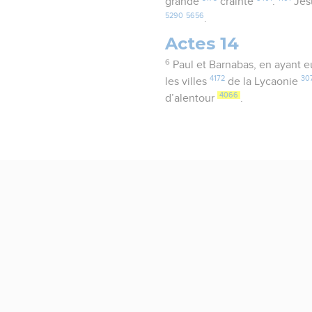
grande
crainte
.
Jés
5290
5656
.
Actes 14
6
Paul et Barnabas, en ayant 
4172
30
les villes
de la Lycaonie
4066
d’alentour
.