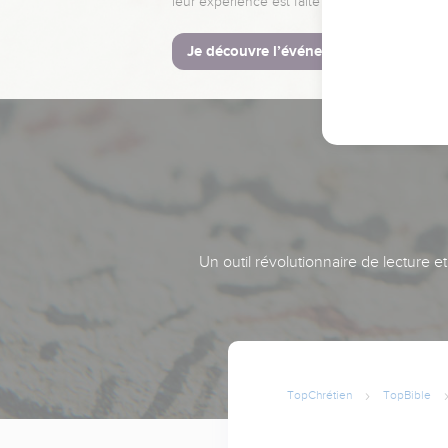
leur expérience est faite pour vous.
Je découvre l’événement
Un outil révolutionnaire de lecture e
TopChrétien
TopBible