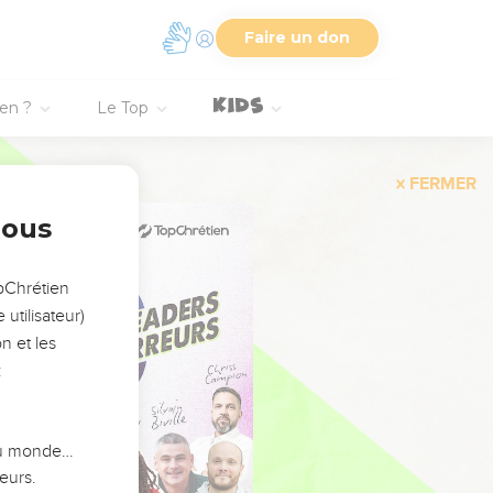
Faire un don
ien ?
Le Top
FERMER
nous
opChrétien
utilisateur)
n et les
:
 du monde…
eurs.