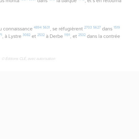
us monta
dans
la barque
, et s’en retourna
4894
5631
2703
5627
1519
eu connaissance
, se réfugièrent
dans
71
3082
2532
1191
2532
, à Lystre
et
à Derbe
, et
dans la contrée
© Éditions CLÉ, avec autorisation