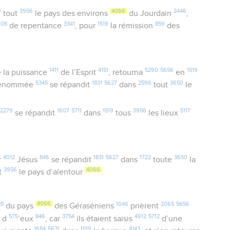
9
3956
4066
2446
tout
le pays des environs
du Jourdain
,
908
3341
1519
859
de repentance
, pour
la rémission
des
1411
4151
5290
5656
1519
 la puissance
de l’Esprit
, retourna
en
5345
1831
5627
2596
3650
enommée
se répandit
dans
tout
le
2279
1607
5711
1519
3956
5117
se répandit
dans
tous
les lieux
4012
846
1831
5627
1722
3650
r
Jésus
se répandit
dans
toute
la
3956
4066
t
le pays d’alentour
.
28
4066
1046
2065
5656
du pays
des Géraséniens
prièrent
9
575
846
3754
4912
5712
d
’eux
, car
ils étaient saisis
d’une
1684
5631
1519
4143