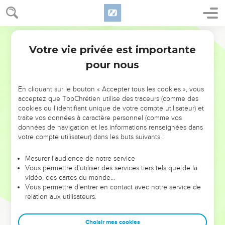
Votre vie privée est importante
pour nous
NE MANQUEZ PAS L’ÉVÉNEMENT
En cliquant sur le bouton « Accepter tous les cookies », vous
DE L’ANNÉE !
acceptez que TopChrétien utilise des traceurs (comme des
cookies ou l'identifiant unique de votre compte utilisateur) et
ET SI LEURS ERREURS POUVAIENT VOUS ÉVITER LES
traite vos données à caractère personnel (comme vos
VOTRES ?
données de navigation et les informations renseignées dans
votre compte utilisateur) dans les buts suivants :
On admire souvent les leaders pour leurs réussites, leur impact,
leur foi ou leur vision. Mais on voit moins les doutes, les erreurs
Mesurer l'audience de notre service
Vous permettre d'utiliser des services tiers tels que de la
et les saisons difficiles qu'ils ont traversés, alors même que ce
vidéo, des cartes du monde…
sont elles qui les ont façonnés.
Vous permettre d'entrer en contact avec notre service de
relation aux utilisateurs.
Dans cette conférence, leaders, entrepreneurs, et responsables
reviennent sur les erreurs marquantes de leur parcours et les
clés pour avancer avec plus de sagesse afin que leurs erreurs
Choisir mes cookies