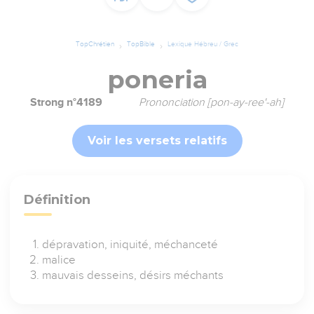
TopChrétien
TopBible
Lexique Hébreu / Grec
poneria
Strong n°4189
Prononciation [pon-ay-ree'-ah]
Voir les versets relatifs
Définition
dépravation, iniquité, méchanceté
malice
mauvais desseins, désirs méchants