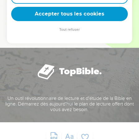
deviennent vos tremplins. Que vous guidiez un ministère, une
équipe, un groupe ou une famille, leur expérience est faite
Accepter tous les cookies
pour vous.
Tout refuser
Je découvre l’événement
Un outil révolutionnaire de lecture et d'étude de la Bible en
ligne. Démarrez dès aujourd'hui le plan de lecture offert dont
vous avez besoin.