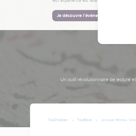
leur expérience est faite pour vous.
Je découvre l’événement
Un outil révolutionnaire de lecture e
TopChrétien
TopBible
Lexique Hébreu / Gre