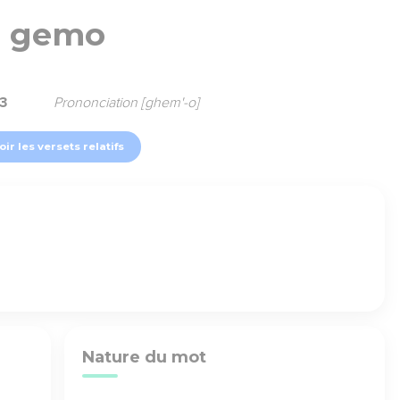
gemo
3
Prononciation [ghem'-o]
oir les versets relatifs
Nature du mot