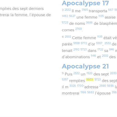
Apocalypse 17
mplies des sept derniers
3
2532
3165
667
5
Il me
transporta
ontrerai la femme, l’épouse de
1492
5627
1135
une femme
assise
5723
3686
de noms
de blasphè
2768
cornes
.
4
2532
1135
Cette femme
était v
5558
5772
5557
2532
parée
d’or
,
de 
2192
5723
1722
846
tenait
dans
sa
m
946
2532
d’abominations
et
des 
Apocalypse 21
9
2532
1520
2033
Puis
un
des sept
5357
1073
5723
remplies
des sep
3326
1700
2980
5656
il m
’adressa
l
1166
5692
356
montrerai
l’épouse