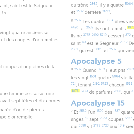
2362
5064
du trône
, il y a quatre
 saint, saint est le Seigneur
2532
3693
et
derrière
.
 ! »
8
2532
5064
Les quatre
êtres viv
4420
2532
107
, et
ils sont remplis
s vingt-quatre anciens se
3756
2192
5719
372
Ils ne
cessent
d
 et des coupes d'or remplies
40
2962
saint
est le Seigneur
Di
2532
3801
2532
qui est
, et
qui vie
Apocalypse 5
t coupes d'or pleines de la
8
2532
3753
2983
Quand
il eut pris
1501
5064
les vingt
-quatre
vieill
721
2192
5723
1538
, tenant
chacun
1073
5723
2368
3
de parfums
, qui
is une femme assise sur une
vait sept têtes et dix cornes.
Apocalypse 15
parée d'or, de pierres
7
2532
1520
1537
Et
l’un
des
quatr
upe d'or remplie
32
2033
5357
anges
sept
coupes
3588
2198
5723
1519
qui
vit
aux
siè