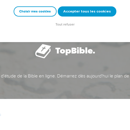
Accepter tous les cookies
Choisir mes cookies
Tout refuser
t d'étude de la Bible en ligne. Démarrez dès aujourd'hui le plan de
c