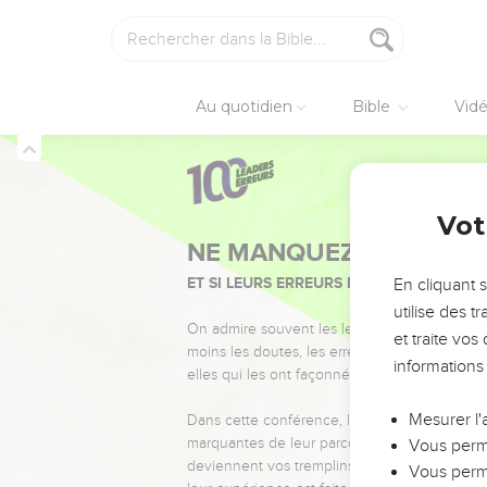
Au quotidien
Bible
Vid
Vot
NE MANQUEZ PAS L’ÉVÉ
ET SI LEURS ERREURS POUVAIENT VOUS 
En cliquant 
utilise des 
On admire souvent les leaders pour leurs réussi
et traite vo
moins les doutes, les erreurs et les saisons di
informations
elles qui les ont façonnés.
Mesurer l'
Dans cette conférence, leaders, entrepreneur
marquantes de leur parcours et les clés pour
Vous perme
deviennent vos tremplins. Que vous guidiez 
Vous perme