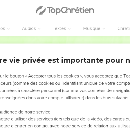
éos
Audios
Textes
Musique
Chrét
re vie privée est importante pour 
NEMENT DE L’ANNÉE !
ÉVITER LES VOTRES ?
sur le bouton « Accepter tous les cookies », vous acceptez que T
traceurs (comme des cookies ou l'identifiant unique de votre compte 
tes, leur impact, leur foi ou leur vision. Mais on voit
s données à caractère personnel (comme vos données de navigatio
fficiles qu'ils ont traversés, alors même que ce sont
 renseignées dans votre compte utilisateur) dans les buts suivants 
audience de notre service
s, et responsables reviennent sur les erreurs
 avancer avec plus de sagesse afin que leurs erreurs
ttre d'utiliser des services tiers tels que de la vidéo, des cartes
un ministère, une équipe, un groupe ou une famille,
ttre d'entrer en contact avec notre service de relation aux utilisat