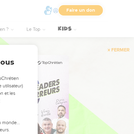
Faire un don
ien ?
Le Top
FERMER
nous
opChrétien
utilisateur)
n et les
:
 du monde…
eurs.