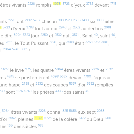
2226
1073
5723
3788
1715
êtres vivants
remplis
d’yeux
devant
2226
2192
5707
303
1520
2596
1438
1803
ants
ont
chacun
six
ailes
3
5723
3788
2943
2532
2081
d’yeux
tout autour
et
au dedans
.
3004
5723
2250
2532
3571
40
40
e dire
jour
et
nuit
: Saint
, saint
,
2316
3841
3588
2258
5713
3801
eu
, le Tout-Puissant
, qui
était
,
2064
5740
3801
nt
!
5627
975
5064
2226
2532
le livre
, les quatre
êtres vivants
et
4245
4098
5627
1799
ards
se prosternèrent
devant
l’agneau
2788
2532
5357
5552
une harpe
et
des coupes
d’or
remplies
739
1526
5748
4335
40
sont
les prières
des saints
.
5064
2226
1325
5656
2033
e
êtres vivants
donna
aux sept
5552
1073
5723
2372
2316
d’or
, pleines
de la colère
du Dieu
165
165
cles
des siècles
.