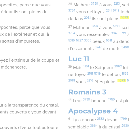
25
3759
5213
hypocrites, parce que vous
Malheur
à vous
, sc
3754
2511
5719
térieur ils sont pleins du
vous nettoyez
le d
2081
1073
dedans
ils sont pleins
27
3759
5213
hypocrites, parce que vous
Malheur
à vous
, sc
3754
3945
5719
 de l’extérieur et qui, à
vous ressemblez
à
5316
5727
3303
5611
s sortes d'impuretés.
beaux
au deh
3747
3498
d’ossements
de morts
Luc 11
oyez l'extérieur de la coupe et
de méchanceté.
39
1161
2962
Mais
le Seigneur
lui
2511
5719
1855
nettoyez
le dehors
2081
5216
1073
5
vous
êtes pleins
Romains 3
14
3739
4750
Leur
bouche
est pl
i a la transparence du cristal.
Apocalypse 4
vants couverts d'yeux devant
6
2532
1799
Il y a encore
devant
3664
293
semblable
à du cristal
t couverts d'yeux tout autour et