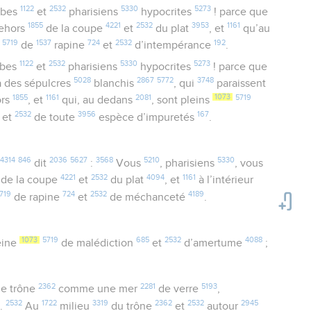
1122
2532
5330
5273
ribes
et
pharisiens
hypocrites
! parce que
1855
4221
2532
3953
1161
ehors
de la coupe
et
du plat
, et
qu’au
5719
1537
724
2532
192
de
rapine
et
d’intempérance
.
1122
2532
5330
5273
ribes
et
pharisiens
hypocrites
! parce que
5028
2867
5772
3748
 des sépulcres
blanchis
, qui
paraissent
1855
1161
2081
1073
5719
ors
, et
qui, au dedans
, sont pleins
2532
3956
167
et
de toute
espèce d’impuretés
.
4314
846
2036
5627
3568
5210
5330
dit
:
Vous
, pharisiens
, vous
4221
2532
4094
1161
de la coupe
et
du plat
, et
à l’intérieur
719
724
2532
4189
de rapine
et
de méchanceté
.
1073
5719
685
2532
4088
eine
de malédiction
et
d’amertume
;
2362
2281
5193
le trône
comme une mer
de verre
,
0
2532
1722
3319
2362
2532
2945
.
Au
milieu
du trône
et
autour