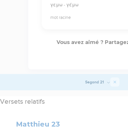
γεμω - γέμω
mot racine
Vous avez aimé ? Partagez
Segond 21
Versets relatifs
Matthieu 23