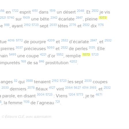
656
1722
4151
1519
2048
2532
en
esprit
dans
un désert
. Et
je vis
2521
5740
1909
2342
2847
1073
sur
une bête
écarlate
, pleine
988
2192
5723
2033
2776
2532
1176
me
, ayant
sept
têtes
et
dix
4016
5772
4209
2532
2847
2532
êtue
de pourpre
et
d’écarlate
, et
3037
5093
2532
3135
pierres
précieuses
et
de perles
. Elle
5495
4221
5552
1073
5723
ain
une coupe
d’or
, remplie
168
846
4202
impuretés
de sa
prostitution
.
32
3588
2192
5723
2033
anges
qui
tenaient
les sept
coupes
2033
2078
4127
2064
5627
4314
3165
2532
t
derniers
fléaux
vint
, et
3004
5723
1204
5773
4671
a parole, en disant
: Viens
, je te
5
1135
721
, la femme
de l’agneau
.
© Éditions CLÉ, avec autorisation