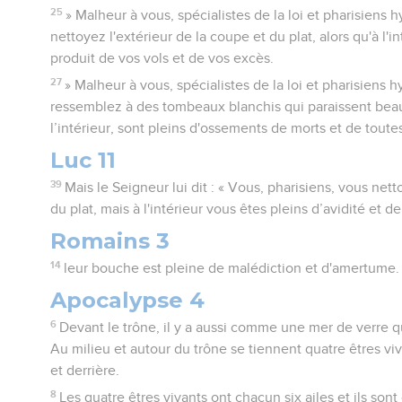
25
» Malheur à vous, spécialistes de la loi et pharisiens 
nettoyez l'extérieur de la coupe et du plat, alors qu'à l'in
produit de vos vols et de vos excès.
27
» Malheur à vous, spécialistes de la loi et pharisiens 
ressemblez à des tombeaux blanchis qui paraissent beaux
l’intérieur, sont pleins d'ossements de morts et de toute
Luc 11
39
Mais le Seigneur lui dit : « Vous, pharisiens, vous nett
du plat, mais à l'intérieur vous êtes pleins d’avidité et 
Romains 3
14
leur bouche est pleine de malédiction et d'amertume.
Apocalypse 4
6
Devant le trône, il y a aussi comme une mer de verre qu
Au milieu et autour du trône se tiennent quatre êtres vi
et derrière.
8
Les quatre êtres vivants ont chacun six ailes et ils son