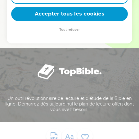
deviennent vos tremplins. Que vous guidiez un ministère, une
équipe, un groupe ou une famille, leur expérience est faite
Accepter tous les cookies
pour vous.
Tout refuser
Je découvre l’événement
Un outil révolutionnaire de lecture et d'étude de la Bible en
ligne. Démarrez dès aujourd'hui le plan de lecture offert dont
vous avez besoin.