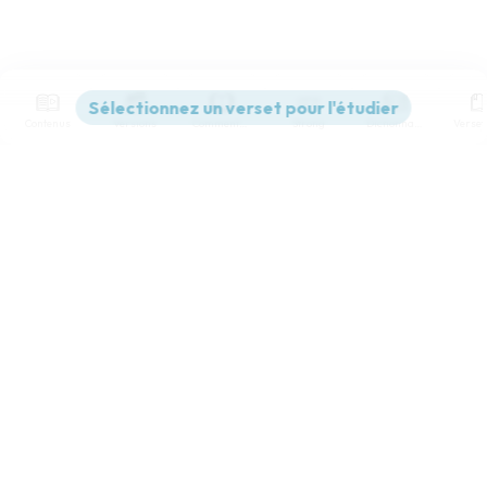
Contenus
Versions
Commentaires
Strong
Dictionnaire
Paramètres de lecture
Afficher les numéros de versets
Mode dyslexique
Désactivé
Simple
Coul
eur
Police d'écriture
Serif
Sans-serif