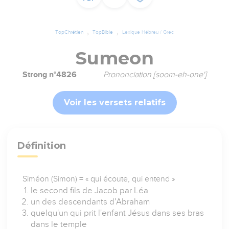
TopChrétien
TopBible
Lexique Hébreu / Grec
Sumeon
Strong n°4826
Prononciation [soom-eh-one']
Voir les versets relatifs
Définition
Siméon (Simon) = « qui écoute, qui entend »
le second fils de Jacob par Léa
un des descendants d'Abraham
quelqu'un qui prit l'enfant Jésus dans ses bras
dans le temple