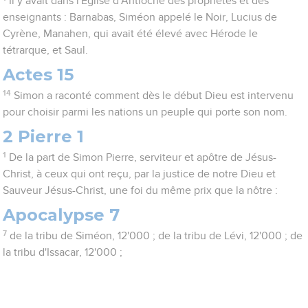
Il y avait dans l'Eglise d'Antioche des prophètes et des
enseignants : Barnabas, Siméon appelé le Noir, Lucius de
Cyrène, Manahen, qui avait été élevé avec Hérode le
tétrarque, et Saul.
Actes 15
14
Simon a raconté comment dès le début Dieu est intervenu
pour choisir parmi les nations un peuple qui porte son nom.
2 Pierre 1
1
De la part de Simon Pierre, serviteur et apôtre de Jésus-
Christ, à ceux qui ont reçu, par la justice de notre Dieu et
Sauveur Jésus-Christ, une foi du même prix que la nôtre :
Apocalypse 7
7
de la tribu de Siméon, 12'000 ; de la tribu de Lévi, 12'000 ; de
la tribu d'Issacar, 12'000 ;