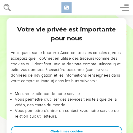
Votre vie privée est importante
pour nous
NE MANQUEZ PAS L’ÉVÉNEMENT
En cliquant sur le bouton « Accepter tous les cookies », vous
DE L’ANNÉE !
acceptez que TopChrétien utilise des traceurs (comme des
cookies ou l'identifiant unique de votre compte utilisateur) et
ET SI LEURS ERREURS POUVAIENT VOUS ÉVITER LES
traite vos données à caractère personnel (comme vos
VOTRES ?
données de navigation et les informations renseignées dans
votre compte utilisateur) dans les buts suivants :
On admire souvent les leaders pour leurs réussites, leur impact,
leur foi ou leur vision. Mais on voit moins les doutes, les erreurs
Mesurer l'audience de notre service
Vous permettre d'utiliser des services tiers tels que de la
et les saisons difficiles qu'ils ont traversés, alors même que ce
vidéo, des cartes du monde…
sont elles qui les ont façonnés.
Vous permettre d'entrer en contact avec notre service de
relation aux utilisateurs.
Dans cette conférence, leaders, entrepreneurs, et responsables
reviennent sur les erreurs marquantes de leur parcours et les
clés pour avancer avec plus de sagesse afin que leurs erreurs
Choisir mes cookies