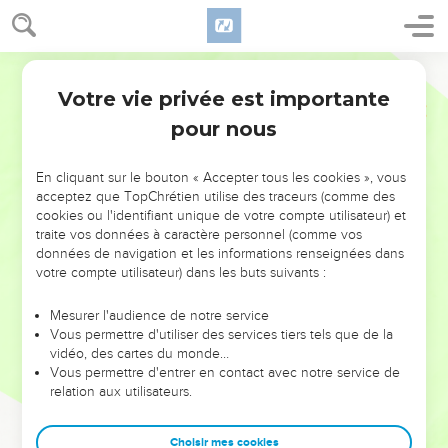
Votre vie privée est importante
pour nous
NE MANQUEZ PAS L’ÉVÉNEMENT
En cliquant sur le bouton « Accepter tous les cookies », vous
DE L’ANNÉE !
acceptez que TopChrétien utilise des traceurs (comme des
cookies ou l'identifiant unique de votre compte utilisateur) et
ET SI LEURS ERREURS POUVAIENT VOUS ÉVITER LES
traite vos données à caractère personnel (comme vos
VOTRES ?
données de navigation et les informations renseignées dans
votre compte utilisateur) dans les buts suivants :
On admire souvent les leaders pour leurs réussites, leur impact,
leur foi ou leur vision. Mais on voit moins les doutes, les erreurs
Mesurer l'audience de notre service
Vous permettre d'utiliser des services tiers tels que de la
et les saisons difficiles qu'ils ont traversés, alors même que ce
vidéo, des cartes du monde…
sont elles qui les ont façonnés.
Vous permettre d'entrer en contact avec notre service de
relation aux utilisateurs.
Dans cette conférence, leaders, entrepreneurs, et responsables
reviennent sur les erreurs marquantes de leur parcours et les
clés pour avancer avec plus de sagesse afin que leurs erreurs
Choisir mes cookies