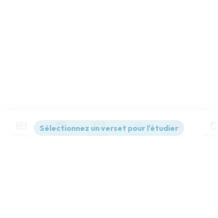
Contenus
Versions
Commentaires
Strong
Dictionnaire
Paramètres de lecture
Afficher les numéros de versets