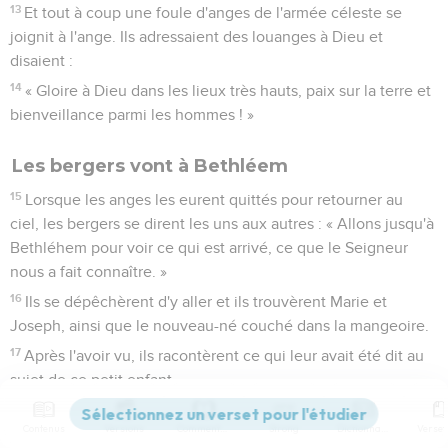
13
Et tout à coup une foule d'anges de l'armée céleste se
joignit à l'ange. Ils adressaient des louanges à Dieu et
disaient :
14
« Gloire à Dieu dans les lieux très hauts, paix sur la terre et
bienveillance parmi les hommes ! »
Les bergers vont à Bethléem
15
Lorsque les anges les eurent quittés pour retourner au
ciel, les bergers se dirent les uns aux autres : « Allons jusqu'à
Bethléhem pour voir ce qui est arrivé, ce que le Seigneur
nous a fait connaître. »
16
Ils se dépêchèrent d'y aller et ils trouvèrent Marie et
Joseph, ainsi que le nouveau-né couché dans la mangeoire.
17
Après l'avoir vu, ils racontèrent ce qui leur avait été dit au
sujet de ce petit enfant.
18
Tous ceux qui entendirent les bergers furent étonnés de
Contenus
Versions
Commentaires
Strong
Dictionnaire
ce qu'ils leur disaient.