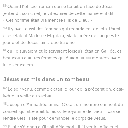
39
Quand l’officier romain qui se tenait en face de Jésus
[entendit son cri et] le vit expirer de cette manière, il dit :
« Cet homme était vraiment le Fils de Dieu. »
40
Il y avait aussi des femmes qui regardaient de loin. Parmi
elles étaient Marie de Magdala, Marie, mère de Jacques le
jeune et de Joses, ainsi que Salomé,
41
qui le suivaient et le servaient lorsqu'il était en Galilée, et
beaucoup d’autres femmes qui étaient aussi montées avec
lui à Jérusalem.
Jésus est mis dans un tombeau
42
Le soir venu, comme c'était le jour de la préparation, c'est-
à-dire la veille du sabbat,
43
Joseph d'Arimathée arriva. C’était un membre éminent du
conseil, qui attendait lui aussi le royaume de Dieu. Il osa se
rendre vers Pilate pour demander le corps de Jésus.
44
Pilate s'étonna qu'il soit déjà mort ; il fit venir l’officier et