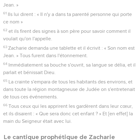
Jean. »
61
Ils lui dirent : « Il n'y a dans ta parenté personne qui porte
ce nom »
62
et ils firent des signes à son père pour savoir comment il
voulait qu'on l'appelle.
63
Zacharie demanda une tablette et il écrivit : « Son nom est
Jean. » Tous furent dans l'étonnement.
64
Immédiatement sa bouche s'ouvrit, sa langue se délia, et il
parlait et bénissait Dieu.
65
La crainte s'empara de tous les habitants des environs, et
dans toute la région montagneuse de Judée on s'entretenait
de tous ces événements.
66
Tous ceux qui les apprirent les gardèrent dans leur cœur,
et ils disaient : « Que sera donc cet enfant ? » Et [en effet] la
main du Seigneur était avec lui.
Le cantique prophétique de Zacharie