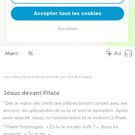
71
Alors il se mit à jurer en lançant des malédictions : « Je ne
connais pas cet homme dont vous parlez. »
Accepter tous les cookies
72
[Aussitôt, ] pour la seconde fois, un coq chanta. Pierre se
souvint alors de ce que Jésus lui avait dit : « Avant que le
Tout refuser
coq chante deux fois, tu me renieras trois fois. » Et en y
réfléchissant, il pleurait.
Marc
15
Les vidéos ne sont pas disponibles aux USA et C anada.
Jésus devant Pilate
1
Dès le matin, les chefs des prêtres tinrent conseil avec les
anciens, les spécialistes de la loi et tout le sanhédrin. Après
avoir attaché Jésus, ils l'emmenèrent et le livrèrent à Pilate.
2
Pilate l'interrogea : « Es-tu le roi des Juifs ? » Jésus lui
répondit : « Tu le dis. »