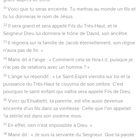
31
Voici que tu seras enceinte. Tu mettras au monde un fils et
tu lui donneras le nom de Jésus.
32
Il sera grand et sera appelé Fils du Très-Haut, et le
Seigneur Dieu lui donnera le trône de David, son ancêtre.
33
Il régnera sur la famille de Jacob éternellement, son règne
n'aura pas de fin. »
34
Marie dit à l'ange : « Comment cela se fera-t-il, puisque je
n'ai pas de relations avec un homme ? »
35
L'ange lui répondit : « Le Saint-Esprit viendra sur toi et la
puissance du Très-Haut te couvrira de son ombre. C'est
pourquoi le saint enfant qui naîtra sera appelé Fils de Dieu.
36
Voici qu'Elisabeth, ta parente, est elle aussi devenue
enceinte d'un fils dans sa vieillesse. Celle que l'on appelait
‘la stérile’est dans son sixième mois.
37
En effet, rien n'est impossible à Dieu. »
38
Marie dit : « Je suis la servante du Seigneur. Que ta parole