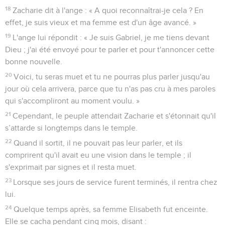
18
Zacharie dit à l'ange : « A quoi reconnaîtrai-je cela ? En
effet, je suis vieux et ma femme est d'un âge avancé. »
19
L'ange lui répondit : « Je suis Gabriel, je me tiens devant
Dieu ; j'ai été envoyé pour te parler et pour t'annoncer cette
bonne nouvelle.
20
Voici, tu seras muet et tu ne pourras plus parler jusqu'au
jour où cela arrivera, parce que tu n'as pas cru à mes paroles
qui s'accompliront au moment voulu. »
21
Cependant, le peuple attendait Zacharie et s'étonnait qu'il
s’attarde si longtemps dans le temple.
22
Quand il sortit, il ne pouvait pas leur parler, et ils
comprirent qu'il avait eu une vision dans le temple ; il
s'exprimait par signes et il resta muet.
23
Lorsque ses jours de service furent terminés, il rentra chez
lui.
24
Quelque temps après, sa femme Elisabeth fut enceinte.
Elle se cacha pendant cinq mois, disant :