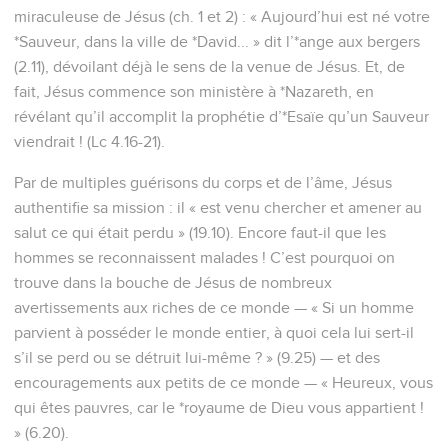
miraculeuse de Jésus (ch. 1 et 2) : « Aujourd’hui est né votre
*Sauveur, dans la ville de *David... » dit l’*ange aux bergers
(2.11), dévoilant déjà le sens de la venue de Jésus. Et, de
fait, Jésus commence son ministère à *Nazareth, en
révélant qu’il accomplit la prophétie d’*Esaïe qu’un Sauveur
viendrait ! (Lc 4.16-21).
Par de multiples guérisons du corps et de l’âme, Jésus
authentifie sa mission : il « est venu chercher et amener au
salut ce qui était perdu » (19.10). Encore faut-il que les
hommes se reconnaissent malades ! C’est pourquoi on
trouve dans la bouche de Jésus de nombreux
avertissements aux riches de ce monde — « Si un homme
parvient à posséder le monde entier, à quoi cela lui sert-il
s’il se perd ou se détruit lui-même ? » (9.25) — et des
encouragements aux petits de ce monde — « Heureux, vous
qui êtes pauvres, car le *royaume de Dieu vous appartient !
» (6.20).