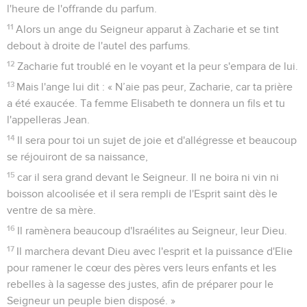
l'heure de l'offrande du parfum.
11
Alors un ange du Seigneur apparut à Zacharie et se tint
debout à droite de l'autel des parfums.
12
Zacharie fut troublé en le voyant et la peur s'empara de lui.
13
Mais l'ange lui dit : « N’aie pas peur, Zacharie, car ta prière
a été exaucée. Ta femme Elisabeth te donnera un fils et tu
l'appelleras Jean.
14
Il sera pour toi un sujet de joie et d'allégresse et beaucoup
se réjouiront de sa naissance,
15
car il sera grand devant le Seigneur. Il ne boira ni vin ni
boisson alcoolisée et il sera rempli de l'Esprit saint dès le
ventre de sa mère.
16
Il ramènera beaucoup d'Israélites au Seigneur, leur Dieu.
17
Il marchera devant Dieu avec l'esprit et la puissance d'Elie
pour ramener le cœur des pères vers leurs enfants et les
rebelles à la sagesse des justes, afin de préparer pour le
Seigneur un peuple bien disposé. »