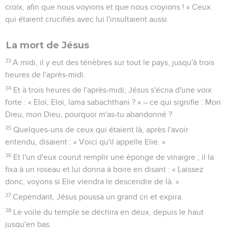
croix, afin que nous voyions et que nous croyions ! » Ceux
qui étaient crucifiés avec lui l'insultaient aussi.
La mort de Jésus
33
A midi, il y eut des ténèbres sur tout le pays, jusqu'à trois
heures de l'après-midi.
34
Et à trois heures de l'après-midi, Jésus s'écria d'une voix
forte : « Eloï, Eloï, lama sabachthani ? » – ce qui signifie : Mon
Dieu, mon Dieu, pourquoi m'as-tu abandonné ?
35
Quelques-uns de ceux qui étaient là, après l'avoir
entendu, disaient : « Voici qu'il appelle Elie. »
36
Et l'un d'eux courut remplir une éponge de vinaigre ; il la
fixa à un roseau et lui donna à boire en disant : « Laissez
donc, voyons si Elie viendra le descendre de là. »
37
Cependant, Jésus poussa un grand cri et expira.
38
Le voile du temple se déchira en deux, depuis le haut
jusqu'en bas.