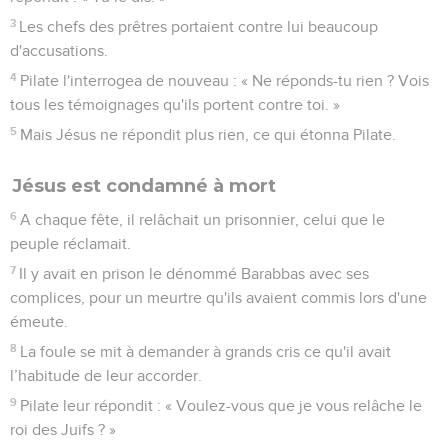
3
Les chefs des prêtres portaient contre lui beaucoup
d'accusations.
4
Pilate l'interrogea de nouveau : « Ne réponds-tu rien ? Vois
tous les témoignages qu'ils portent contre toi. »
5
Mais Jésus ne répondit plus rien, ce qui étonna Pilate.
Jésus est condamné à mort
6
A chaque fête, il relâchait un prisonnier, celui que le
peuple réclamait.
7
Il y avait en prison le dénommé Barabbas avec ses
complices, pour un meurtre qu'ils avaient commis lors d'une
émeute.
8
La foule se mit à demander à grands cris ce qu'il avait
l’habitude de leur accorder.
9
Pilate leur répondit : « Voulez-vous que je vous relâche le
roi des Juifs ? »