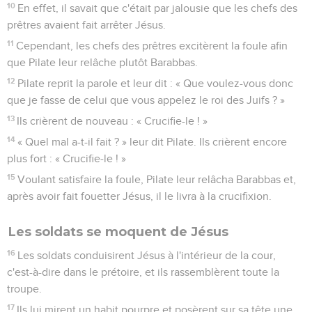
10
En effet, il savait que c'était par jalousie que les chefs des
prêtres avaient fait arrêter Jésus.
11
Cependant, les chefs des prêtres excitèrent la foule afin
que Pilate leur relâche plutôt Barabbas.
12
Pilate reprit la parole et leur dit : « Que voulez-vous donc
que je fasse de celui que vous appelez le roi des Juifs ? »
13
Ils crièrent de nouveau : « Crucifie-le ! »
14
« Quel mal a-t-il fait ? » leur dit Pilate. Ils crièrent encore
plus fort : « Crucifie-le ! »
15
Voulant satisfaire la foule, Pilate leur relâcha Barabbas et,
après avoir fait fouetter Jésus, il le livra à la crucifixion.
Les soldats se moquent de Jésus
16
Les soldats conduisirent Jésus à l'intérieur de la cour,
c'est-à-dire dans le prétoire, et ils rassemblèrent toute la
troupe.
17
Ils lui mirent un habit pourpre et posèrent sur sa tête une