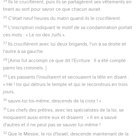
24
Ils le crucifièrent, puis ils se partagèrent ses vêtements en
tirant au sort pour savoir ce que chacun aurait.
25
C'était neuf heures du matin quand ils le crucifièrent.
26
L'inscription indiquant le motif de sa condamnation portait
ces mots : « Le roi des Juifs ».
27
Ils crucifièrent avec lui deux brigands, l'un à sa droite et
l'autre à sa gauche.
28
[Ainsi fut accompli ce que dit l'Ecriture : Il a été compté
parmi les criminels. ]
29
Les passants l'insultaient et secouaient la tête en disant :
« Hé ! toi qui détruis le temple et qui le reconstruis en trois
jours,
30
sauve-toi toi-même, descends de la croix ! »
31
Les chefs des prêtres, avec les spécialistes de la loi, se
moquaient aussi entre eux et disaient : « Il en a sauvé
d'autres et il ne peut pas se sauver lui-même !
32
Que le Messie, le roi d'Israël, descende maintenant de la