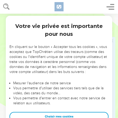
disant : « Devine ! » Même les serviteurs le frappaient en lui
donnant des gifles.
Segond 21
Pierre renie Jésus
Votre vie privée est importante
Marc
14
66
Pendant que Pierre était en bas dans la cour, une des
pour nous
servantes du grand-prêtre arriva.
67
Elle vit Pierre qui se chauffait, le regarda et lui dit : « Toi
En cliquant sur le bouton « Accepter tous les cookies », vous
aussi, tu étais avec Jésus de Nazareth. »
acceptez que TopChrétien utilise des traceurs (comme des
cookies ou l'identifiant unique de votre compte utilisateur) et
68
Il le nia en disant : « Je ne sais ni ne comprends ce que tu
traite vos données à caractère personnel (comme vos
veux dire. » Puis il sortit pour aller dans le vestibule. [Alors un
données de navigation et les informations renseignées dans
coq chanta. ]
votre compte utilisateur) dans les buts suivants :
69
La servante le vit et se mit à dire de nouveau à ceux qui
Mesurer l'audience de notre service
étaient présents : « Il fait partie de ces gens-là. » Il le nia de
Vous permettre d'utiliser des services tiers tels que de la
nouveau.
vidéo, des cartes du monde…
Vous permettre d'entrer en contact avec notre service de
70
Peu après, ceux qui étaient présents dirent encore à
relation aux utilisateurs.
Pierre : « Certainement, tu fais partie de ces gens-là, car tu es
galiléen, [tu as le même langage]. »
Choisir mes cookies