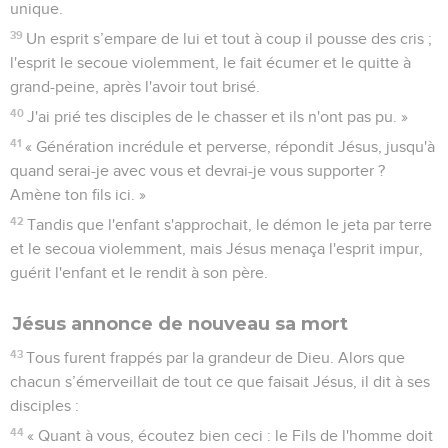
unique.
39
Un esprit s’empare de lui et tout à coup il pousse des cris ;
l'esprit le secoue violemment, le fait écumer et le quitte à
grand-peine, après l'avoir tout brisé.
40
J'ai prié tes disciples de le chasser et ils n'ont pas pu. »
41
« Génération incrédule et perverse, répondit Jésus, jusqu'à
quand serai-je avec vous et devrai-je vous supporter ?
Amène ton fils ici. »
42
Tandis que l'enfant s'approchait, le démon le jeta par terre
et le secoua violemment, mais Jésus menaça l'esprit impur,
guérit l'enfant et le rendit à son père.
Jésus annonce de nouveau sa mort
43
Tous furent frappés par la grandeur de Dieu. Alors que
chacun s’émerveillait de tout ce que faisait Jésus, il dit à ses
disciples :
44
« Quant à vous, écoutez bien ceci : le Fils de l'homme doit