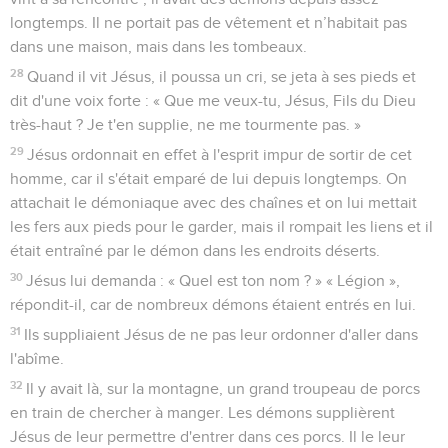
longtemps. Il ne portait pas de vêtement et n’habitait pas
dans une maison, mais dans les tombeaux.
28
Quand il vit Jésus, il poussa un cri, se jeta à ses pieds et
dit d'une voix forte : « Que me veux-tu, Jésus, Fils du Dieu
très-haut ? Je t'en supplie, ne me tourmente pas. »
29
Jésus ordonnait en effet à l'esprit impur de sortir de cet
homme, car il s'était emparé de lui depuis longtemps. On
attachait le démoniaque avec des chaînes et on lui mettait
les fers aux pieds pour le garder, mais il rompait les liens et il
était entraîné par le démon dans les endroits déserts.
30
Jésus lui demanda : « Quel est ton nom ? » « Légion »,
répondit-il, car de nombreux démons étaient entrés en lui.
31
Ils suppliaient Jésus de ne pas leur ordonner d'aller dans
l'abîme.
32
Il y avait là, sur la montagne, un grand troupeau de porcs
en train de chercher à manger. Les démons supplièrent
Jésus de leur permettre d'entrer dans ces porcs. Il le leur