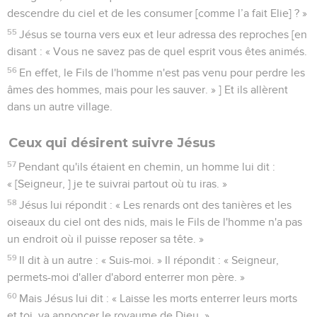
descendre du ciel et de les consumer [comme l’a fait Elie] ? »
55
Jésus se tourna vers eux et leur adressa des reproches [en
disant : « Vous ne savez pas de quel esprit vous êtes animés.
56
En effet, le Fils de l'homme n'est pas venu pour perdre les
âmes des hommes, mais pour les sauver. » ] Et ils allèrent
dans un autre village.
Ceux qui désirent suivre Jésus
57
Pendant qu'ils étaient en chemin, un homme lui dit :
« [Seigneur, ] je te suivrai partout où tu iras. »
58
Jésus lui répondit : « Les renards ont des tanières et les
oiseaux du ciel ont des nids, mais le Fils de l'homme n'a pas
un endroit où il puisse reposer sa tête. »
59
Il dit à un autre : « Suis-moi. » Il répondit : « Seigneur,
permets-moi d'aller d'abord enterrer mon père. »
60
Mais Jésus lui dit : « Laisse les morts enterrer leurs morts
et toi, va annoncer le royaume de Dieu. »