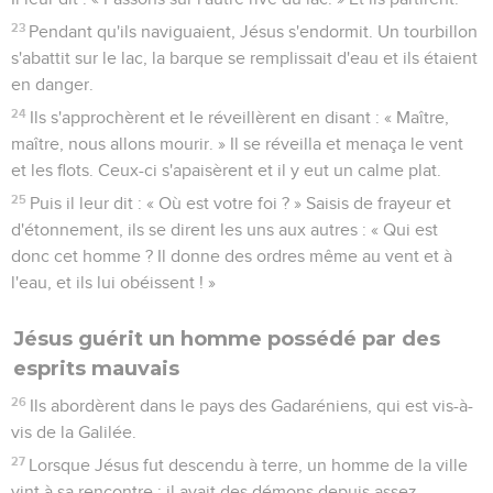
23
Pendant qu'ils naviguaient, Jésus s'endormit. Un tourbillon
s'abattit sur le lac, la barque se remplissait d'eau et ils étaient
en danger.
24
Ils s'approchèrent et le réveillèrent en disant : « Maître,
maître, nous allons mourir. » Il se réveilla et menaça le vent
et les flots. Ceux-ci s'apaisèrent et il y eut un calme plat.
25
Puis il leur dit : « Où est votre foi ? » Saisis de frayeur et
d'étonnement, ils se dirent les uns aux autres : « Qui est
donc cet homme ? Il donne des ordres même au vent et à
l'eau, et ils lui obéissent ! »
Jésus guérit un homme possédé par des
esprits mauvais
26
Ils abordèrent dans le pays des Gadaréniens, qui est vis-à-
vis de la Galilée.
27
Lorsque Jésus fut descendu à terre, un homme de la ville
vint à sa rencontre ; il avait des démons depuis assez