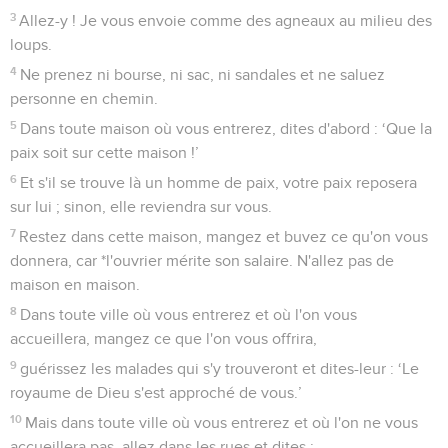
3
Allez-y ! Je vous envoie comme des agneaux au milieu des
loups.
4
Ne prenez ni bourse, ni sac, ni sandales et ne saluez
personne en chemin.
5
Dans toute maison où vous entrerez, dites d'abord : ‘Que la
paix soit sur cette maison !’
6
Et s'il se trouve là un homme de paix, votre paix reposera
sur lui ; sinon, elle reviendra sur vous.
7
Restez dans cette maison, mangez et buvez ce qu'on vous
donnera, car *l'ouvrier mérite son salaire. N'allez pas de
maison en maison.
8
Dans toute ville où vous entrerez et où l'on vous
accueillera, mangez ce que l'on vous offrira,
9
guérissez les malades qui s'y trouveront et dites-leur : ‘Le
royaume de Dieu s'est approché de vous.’
10
Mais dans toute ville où vous entrerez et où l'on ne vous
accueillera pas, allez dans les rues et dites :