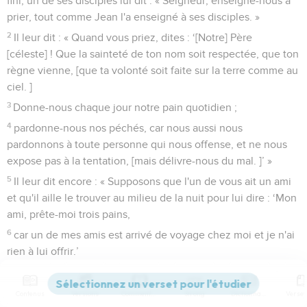
fini, un de ses disciples lui dit : « Seigneur, enseigne-nous à
prier, tout comme Jean l'a enseigné à ses disciples. »
2
Il leur dit : « Quand vous priez, dites : ‘[Notre] Père
[céleste] ! Que la sainteté de ton nom soit respectée, que ton
règne vienne, [que ta volonté soit faite sur la terre comme au
ciel. ]
3
Donne-nous chaque jour notre pain quotidien ;
4
pardonne-nous nos péchés, car nous aussi nous
pardonnons à toute personne qui nous offense, et ne nous
expose pas à la tentation, [mais délivre-nous du mal. ]’ »
5
Il leur dit encore : « Supposons que l'un de vous ait un ami
et qu'il aille le trouver au milieu de la nuit pour lui dire : ‘Mon
ami, prête-moi trois pains,
6
car un de mes amis est arrivé de voyage chez moi et je n'ai
rien à lui offrir.’
7
Supposons que, de l'intérieur de sa maison, cet ami lui
réponde : ‘Ne m'ennuie pas, la porte est déjà fermée, mes
Contenus
Versions
Commentaires
Strong
Dictionnaire
enfants et moi sommes au lit, je ne peux pas me lever pour