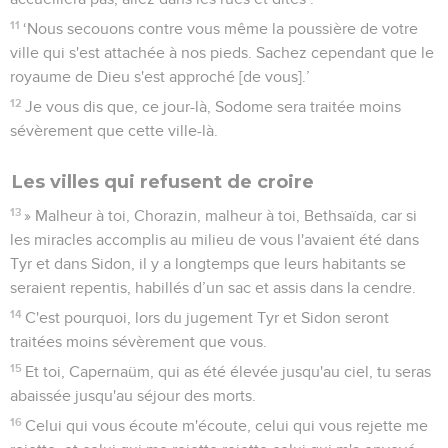
11
‘Nous secouons contre vous même la poussière de votre
ville qui s'est attachée à nos pieds. Sachez cependant que le
royaume de Dieu s'est approché [de vous].’
12
Je vous dis que, ce jour-là, Sodome sera traitée moins
sévèrement que cette ville-là.
Les villes qui refusent de croire
13
» Malheur à toi, Chorazin, malheur à toi, Bethsaïda, car si
les miracles accomplis au milieu de vous l'avaient été dans
Tyr et dans Sidon, il y a longtemps que leurs habitants se
seraient repentis, habillés d’un sac et assis dans la cendre.
14
C'est pourquoi, lors du jugement Tyr et Sidon seront
traitées moins sévèrement que vous.
15
Et toi, Capernaüm, qui as été élevée jusqu'au ciel, tu seras
abaissée jusqu'au séjour des morts.
16
Celui qui vous écoute m'écoute, celui qui vous rejette me