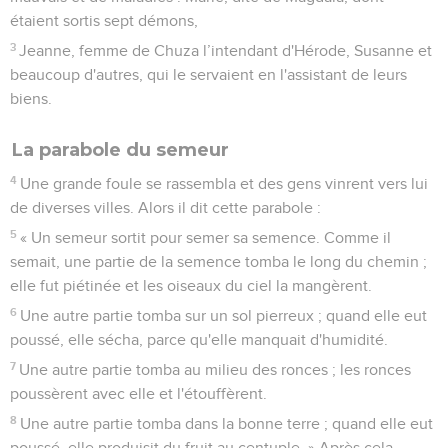
étaient sortis sept démons,
3
Jeanne, femme de Chuza l’intendant d'Hérode, Susanne et
beaucoup d'autres, qui le servaient en l'assistant de leurs
biens.
La parabole du semeur
4
Une grande foule se rassembla et des gens vinrent vers lui
de diverses villes. Alors il dit cette parabole :
5
« Un semeur sortit pour semer sa semence. Comme il
semait, une partie de la semence tomba le long du chemin ;
elle fut piétinée et les oiseaux du ciel la mangèrent.
6
Une autre partie tomba sur un sol pierreux ; quand elle eut
poussé, elle sécha, parce qu'elle manquait d'humidité.
7
Une autre partie tomba au milieu des ronces ; les ronces
poussèrent avec elle et l'étouffèrent.
8
Une autre partie tomba dans la bonne terre ; quand elle eut
poussé, elle produisit du fruit au centuple. » Après cela,