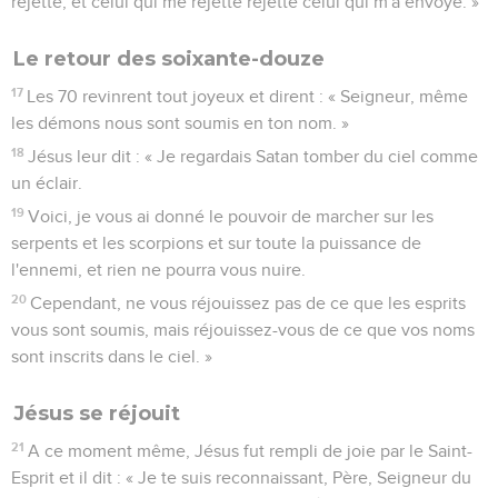
rejette, et celui qui me rejette rejette celui qui m'a envoyé. »
Le retour des soixante-douze
17
Les 70 revinrent tout joyeux et dirent : « Seigneur, même
les démons nous sont soumis en ton nom. »
18
Jésus leur dit : « Je regardais Satan tomber du ciel comme
un éclair.
19
Voici, je vous ai donné le pouvoir de marcher sur les
serpents et les scorpions et sur toute la puissance de
l'ennemi, et rien ne pourra vous nuire.
20
Cependant, ne vous réjouissez pas de ce que les esprits
vous sont soumis, mais réjouissez-vous de ce que vos noms
sont inscrits dans le ciel. »
Jésus se réjouit
21
A ce moment même, Jésus fut rempli de joie par le Saint-
Esprit et il dit : « Je te suis reconnaissant, Père, Seigneur du