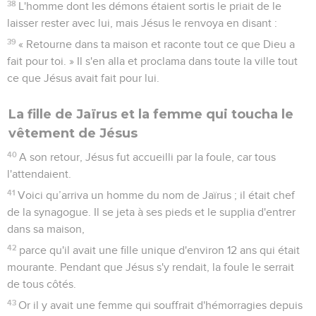
38
L'homme dont les démons étaient sortis le priait de le
laisser rester avec lui, mais Jésus le renvoya en disant :
39
« Retourne dans ta maison et raconte tout ce que Dieu a
fait pour toi. » Il s'en alla et proclama dans toute la ville tout
ce que Jésus avait fait pour lui.
La fille de Jaïrus et la femme qui toucha le
vêtement de Jésus
40
A son retour, Jésus fut accueilli par la foule, car tous
l'attendaient.
41
Voici qu’arriva un homme du nom de Jaïrus ; il était chef
de la synagogue. Il se jeta à ses pieds et le supplia d'entrer
dans sa maison,
42
parce qu'il avait une fille unique d'environ 12 ans qui était
mourante. Pendant que Jésus s'y rendait, la foule le serrait
de tous côtés.
43
Or il y avait une femme qui souffrait d'hémorragies depuis