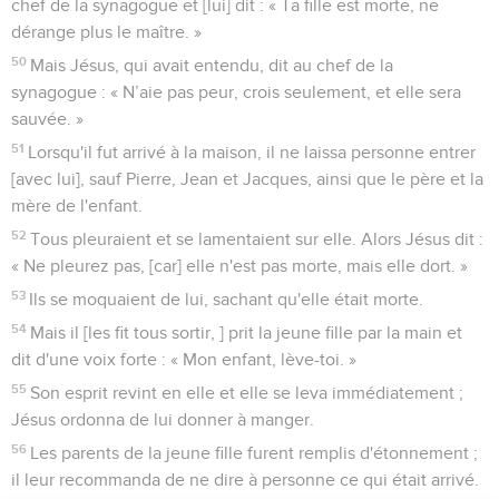
chef de la synagogue et [lui] dit : « Ta fille est morte, ne
dérange plus le maître. »
50
Mais Jésus, qui avait entendu, dit au chef de la
synagogue : « N’aie pas peur, crois seulement, et elle sera
sauvée. »
51
Lorsqu'il fut arrivé à la maison, il ne laissa personne entrer
[avec lui], sauf Pierre, Jean et Jacques, ainsi que le père et la
mère de l'enfant.
52
Tous pleuraient et se lamentaient sur elle. Alors Jésus dit :
« Ne pleurez pas, [car] elle n'est pas morte, mais elle dort. »
53
Ils se moquaient de lui, sachant qu'elle était morte.
54
Mais il [les fit tous sortir, ] prit la jeune fille par la main et
dit d'une voix forte : « Mon enfant, lève-toi. »
55
Son esprit revint en elle et elle se leva immédiatement ;
Jésus ordonna de lui donner à manger.
56
Les parents de la jeune fille furent remplis d'étonnement ;
il leur recommanda de ne dire à personne ce qui était arrivé.