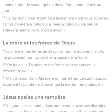
lumière, rien de secret qui ne doive être connu et mis au
jour.
18
Faites donc bien attention à la manière dont vous écoutez,
car on donnera à celui qui a, mais à celui qui n'a pas on
enlèvera même ce qu'il croit avoir. »
La mère et les frères de Jésus
19
La mère et les frères de Jésus vinrent le trouver, mais ils
ne pouvaient pas l'approcher à cause de la foule.
20
On lui dit : « Ta mère et tes frères sont dehors et ils
désirent te voir. »
21
Mais il répondit : « Ma mère et mes frères, ce sont ceux qui
écoutent la parole de Dieu et qui la mettent en pratique. »
Jésus apaise une tempête
22
Un jour, Jésus monta dans une barque avec ses disciples.
Il leur dit : « Passons sur l'autre rive du lac. » Et ils partirent.