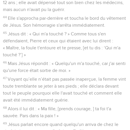
12 ans ; elle avait dépensé tout son bien chez les médecins,
mais aucun n'avait pu la guérir.
44
Elle s'approcha par-derrière et toucha le bord du vêtement
de Jésus. Son hémorragie s'arrêta immédiatement.
45
Jésus dit : « Qui m'a touché ? » Comme tous s'en
défendaient, Pierre et ceux qui étaient avec lui dirent :
« Maître, la foule t'entoure et te presse, [et tu dis : ‘Qui m'a
touché ?’] »
46
Mais Jésus répondit : « Quelqu'un m'a touché, car j'ai senti
qu'une force était sortie de moi. »
47
Voyant qu’elle n’était pas passée inaperçue, la femme vint
toute tremblante se jeter à ses pieds ; elle déclara devant
tout le peuple pourquoi elle l'avait touché et comment elle
avait été immédiatement guérie.
48
Alors il lui dit : « Ma fille, [prends courage, ] ta foi t'a
sauvée. Pars dans la paix ! »
49
Jésus parlait encore quand quelqu'un arriva de chez le