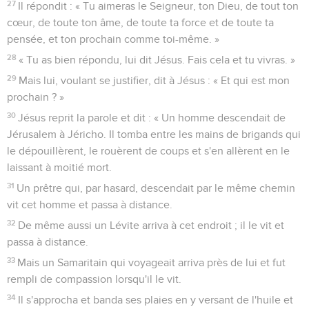
27
Il répondit : « Tu aimeras le Seigneur, ton Dieu, de tout ton
cœur, de toute ton âme, de toute ta force et de toute ta
pensée, et ton prochain comme toi-même. »
28
« Tu as bien répondu, lui dit Jésus. Fais cela et tu vivras. »
29
Mais lui, voulant se justifier, dit à Jésus : « Et qui est mon
prochain ? »
30
Jésus reprit la parole et dit : « Un homme descendait de
Jérusalem à Jéricho. Il tomba entre les mains de brigands qui
le dépouillèrent, le rouèrent de coups et s'en allèrent en le
laissant à moitié mort.
31
Un prêtre qui, par hasard, descendait par le même chemin
vit cet homme et passa à distance.
32
De même aussi un Lévite arriva à cet endroit ; il le vit et
passa à distance.
33
Mais un Samaritain qui voyageait arriva près de lui et fut
rempli de compassion lorsqu'il le vit.
34
Il s'approcha et banda ses plaies en y versant de l'huile et