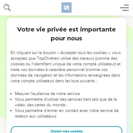
« Un créancier avait deux débiteurs : l'un d’eux lui devait
500 pièces d’argent, et l'autre 50.
42
Comme ils n'avaient pas de quoi le rembourser, il leur
Segond 21
remit à tous deux leur dette. Lequel des deux l'aimera le
Votre vie privée est importante
Luc
7
plus ? »
pour nous
43
Simon répondit : « Celui, je pense, auquel il a remis la plus
grosse somme. » Jésus lui dit : « Tu as bien jugé. »
En cliquant sur le bouton « Accepter tous les cookies », vous
44
Puis il se tourna vers la femme et dit à Simon : « Tu vois
acceptez que TopChrétien utilise des traceurs (comme des
cette femme ? Je suis entré dans ta maison et tu ne m'as pas
cookies ou l'identifiant unique de votre compte utilisateur) et
traite vos données à caractère personnel (comme vos
donné d'eau pour me laver les pieds ; mais elle, elle les a
données de navigation et les informations renseignées dans
mouillés de ses larmes et les a essuyés avec ses cheveux.
votre compte utilisateur) dans les buts suivants :
45
Tu ne m'as pas donné de baiser ; mais elle, depuis que je
suis entré, elle n'a pas cessé de m'embrasser les pieds.
Mesurer l'audience de notre service
Vous permettre d'utiliser des services tiers tels que de la
46
Tu n'as pas versé d'huile sur ma tête ; mais elle, elle a
vidéo, des cartes du monde…
versé du parfum sur mes pieds.
Vous permettre d'entrer en contact avec notre service de
relation aux utilisateurs.
47
C'est pourquoi je te le dis, ses nombreux péchés ont été
pardonnés, puisqu'elle a beaucoup aimé. Mais celui à qui
Choisir mes cookies
l'on pardonne peu aime peu. »