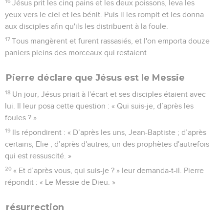
16
Jésus prit les cinq pains et les deux poissons, leva les
yeux vers le ciel et les bénit. Puis il les rompit et les donna
aux disciples afin qu'ils les distribuent à la foule.
17
Tous mangèrent et furent rassasiés, et l'on emporta douze
paniers pleins des morceaux qui restaient.
Pierre déclare que Jésus est le Messie
18
Un jour, Jésus priait à l'écart et ses disciples étaient avec
lui. Il leur posa cette question : « Qui suis-je, d’après les
foules ? »
19
Ils répondirent : « D’après les uns, Jean-Baptiste ; d’après
certains, Elie ; d’après d'autres, un des prophètes d'autrefois
qui est ressuscité. »
20
« Et d’après vous, qui suis-je ? » leur demanda-t-il. Pierre
répondit : « Le Messie de Dieu. »
résurrection