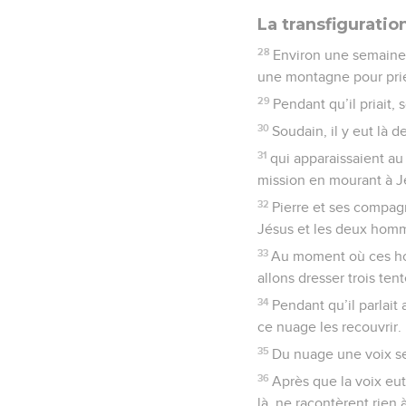
La transfiguratio
28
Environ une semaine a
une montagne pour prie
29
Pendant qu’il priait
30
Soudain, il y eut là 
31
qui apparaissaient au 
mission en mourant à J
32
Pierre et ses compagn
Jésus et les deux homme
33
Au moment où ces homm
allons dresser trois tent
34
Pendant qu’il parlait
ce nuage les recouvrir.
35
Du nuage une voix se f
36
Après que la voix eut
là, ne racontèrent rien 