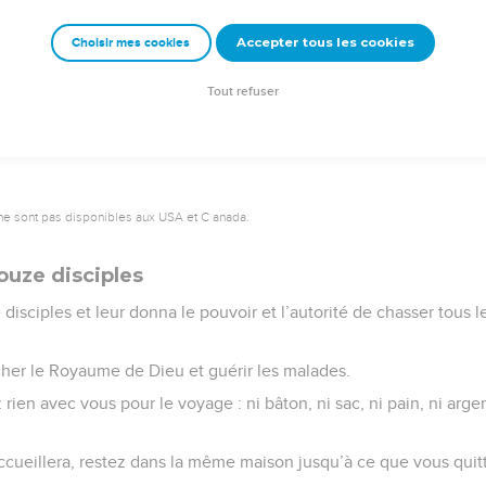
Accepter tous les cookies
Choisir mes cookies
e – Bibli’O, 1997, avec autorisation. Pour vous procurer une Bible imprimée, rendez-vo
Tout refuser
ne sont pas disponibles aux USA et C anada.
ouze disciples
 disciples et leur donna le pouvoir et l’autorité de chasser tous l
êcher le Royaume de Dieu et guérir les malades.
ez rien avec vous pour le voyage : ni bâton, ni sac, ni pain, ni arg
ccueillera, restez dans la même maison jusqu’à ce que vous quitti