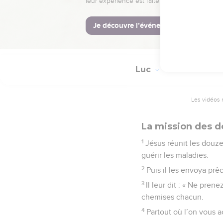
passé.
© Société biblique français
Luc
9
Les vidéos 
La mission des d
1
Jésus réunit les douze
guérir les maladies.
2
Puis il les envoya pr
3
Il leur dit : « Ne pren
chemises chacun.
4
Partout où l’on vous a