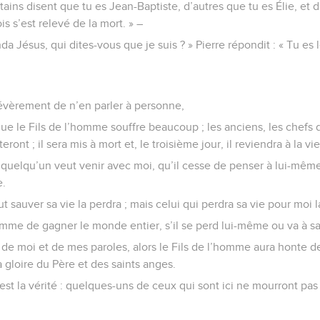
rtains disent que tu es Jean-Baptiste, d’autres que tu es Élie, et 
s s’est relevé de la mort. » –
da Jésus, qui dites-vous que je suis ? » Pierre répondit : « Tu es
évèrement de n’en parler à personne,
ut que le Fils de l’homme souffre beaucoup ; les anciens, les chefs 
teront ; il sera mis à mort et, le troisième jour, il reviendra à la vie
 Si quelqu’un veut venir avec moi, qu’il cesse de penser à lui-même
e.
ut sauver sa vie la perdra ; mais celui qui perdra sa vie pour moi 
omme de gagner le monde entier, s’il se perd lui-même ou va à sa
de moi et de mes paroles, alors le Fils de l’homme aura honte de
a gloire du Père et des saints anges.
’est la vérité : quelques-uns de ceux qui sont ici ne mourront pas 