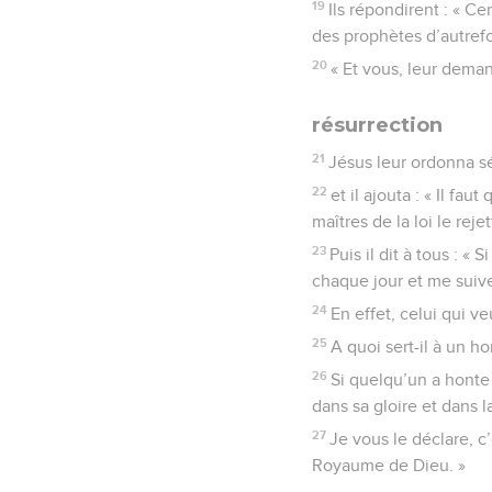
19
Ils répondirent : « Ce
des prophètes d’autrefoi
20
« Et vous, leur deman
résurrection
21
Jésus leur ordonna s
22
et il ajouta : « Il fa
maîtres de la loi le rejet
23
Puis il dit à tous : «
chaque jour et me suiv
24
En effet, celui qui ve
25
A quoi sert-il à un h
26
Si quelqu’un a honte 
dans sa gloire et dans l
27
Je vous le déclare, c
Royaume de Dieu. »