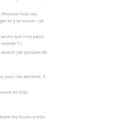
 « Renvoie tous ces
ger et à se nourrir, car
n’avons que cinq pains
e monde ? »
es asseoir par groupes de
eu pour ces aliments. Il
urent en trop.
 disent les foules à mon