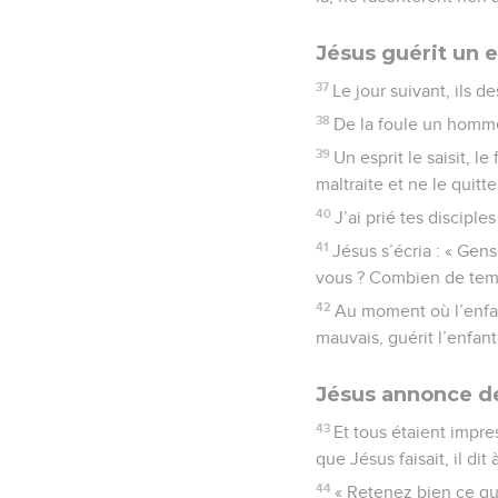
Jésus guérit un 
37
Le jour suivant, ils 
38
De la foule un homme s
39
Un esprit le saisit, l
maltraite et ne le quitt
40
J’ai prié tes disciple
41
Jésus s’écria : « Gen
vous ? Combien de temps
42
Au moment où l’enfant
mauvais, guérit l’enfant
Jésus annonce d
43
Et tous étaient impr
que Jésus faisait, il dit 
44
« Retenez bien ce que