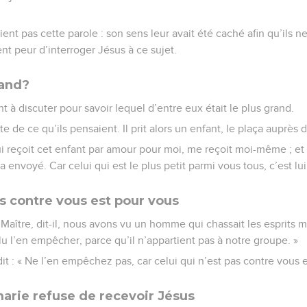
ent pas cette parole : son sens leur avait été caché afin qu’ils n
nt peur d’interroger Jésus à ce sujet.
rand?
nt à discuter pour savoir lequel d’entre eux était le plus grand.
 de ce qu’ils pensaient. Il prit alors un enfant, le plaça auprès d
 qui reçoit cet enfant par amour pour moi, me reçoit moi-même ; et 
a envoyé. Car celui qui est le plus petit parmi vous tous, c’est lui
as contre vous est pour vous
 « Maître, dit-il, nous avons vu un homme qui chassait les esprits
 l’en empêcher, parce qu’il n’appartient pas à notre groupe. »
it : « Ne l’en empêchez pas, car celui qui n’est pas contre vous e
marie refuse de recevoir Jésus