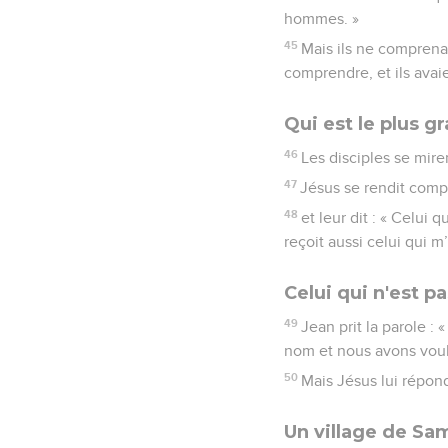
hommes. »
45
Mais ils ne comprenai
comprendre, et ils avaie
Qui est le plus g
46
Les disciples se mire
47
Jésus se rendit compte
48
et leur dit : « Celui
reçoit aussi celui qui m’
Celui qui n'est p
49
Jean prit la parole :
nom et nous avons voulu
50
Mais Jésus lui répond
Un village de Sa