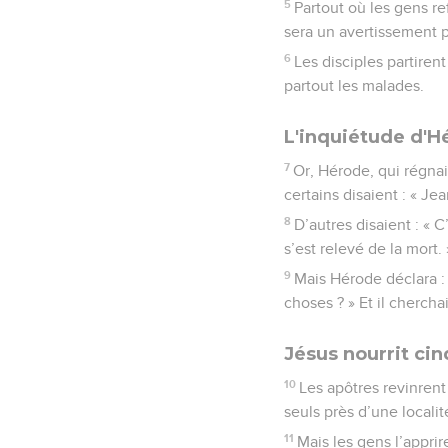
5
Partout où les gens re
sera un avertissement p
6
Les disciples partiren
partout les malades.
L'inquiétude d'H
7
Or, Hérode, qui régnait
certains disaient : « Je
8
D’autres disaient : « C
s’est relevé de la mort. 
9
Mais Hérode déclara : 
choses ? » Et il cherchai
Jésus nourrit ci
10
Les apôtres revinrent 
seuls près d’une locali
11
Mais les gens l’apprir