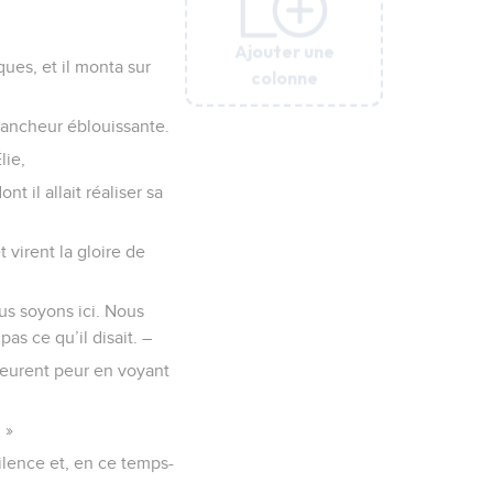
Ajouter une
Ajouter une
Ajouter une
Ajouter une
Ajouter une
ques, et il monta sur
colonne
colonne
colonne
colonne
colonne
lancheur éblouissante.
lie,
t il allait réaliser sa
 virent la gloire de
us soyons ici. Nous
pas ce qu’il disait. –
s eurent peur en voyant
 »
silence et, en ce temps-