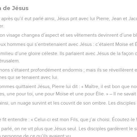
n de Jésus
près qu’il eut parlé ainsi, Jésus prit avec lui Pierre, Jean et Jac
r.
, son visage changea d’aspect et ses vêtements devinrent d’une b
deux hommes qui s’entretenaient avec Jésus : c’étaient Moïse et É
milieu d’une gloire céleste. Ils parlaient avec Jésus de la façon don
érusalem.
ons s’étaient profondément endormis ; mais ils se réveillèrent et
s qui se tenaient avec lui.
es quittaient Jésus, Pierre lui dit : « Maître, il est bon que no
es, une pour toi, une pour Moïse et une pour Élie. » – Il ne savait 
 ainsi, un nuage survint et les couvrit de son ombre. Les disciple
it entendre : « Celui-ci est mon Fils, que j’ai choisi. Écoutez-le !
 parlé, on ne vit plus que Jésus seul. Les disciples gardèrent le 
à personne de ce qu’ils avaient vu.