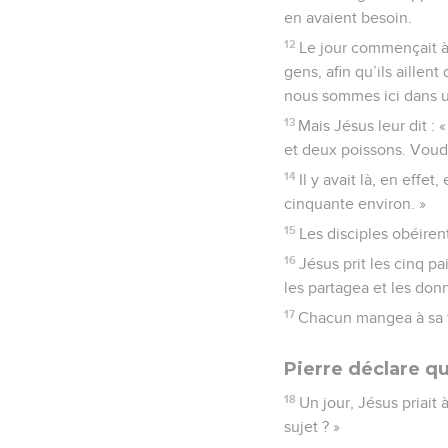
en avaient besoin.
12
Le jour commençait à 
gens, afin qu’ils aillent
nous sommes ici dans un
13
Mais Jésus leur dit :
et deux poissons. Voudr
14
Il y avait là, en effe
cinquante environ. »
15
Les disciples obéirent
16
Jésus prit les cinq pa
les partagea et les donn
17
Chacun mangea à sa f
Pierre déclare qu
18
Un jour, Jésus priait 
sujet ? »