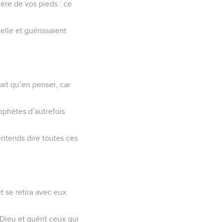
ière de vos pieds : ce
elle et guérissaient
vait qu’en penser, car
rophètes d’autrefois
entends dire toutes ces
et se retira avec eux
 Dieu et guérit ceux qui