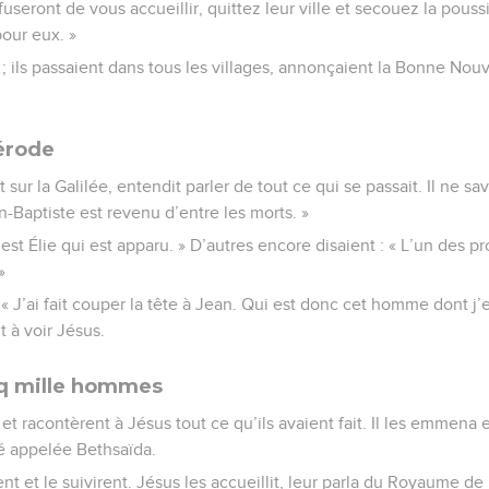
fuseront de vous accueillir, quittez leur ville et secouez la pouss
our eux. »
t ; ils passaient dans tous les villages, annonçaient la Bonne Nouv
érode
 sur la Galilée, entendit parler de tout ce qui se passait. Il ne sa
an-Baptiste est revenu d’entre les morts. »
’est Élie qui est apparu. » D’autres encore disaient : « L’un des p
»
« J’ai fait couper la tête à Jean. Qui est donc cet homme dont j’
t à voir Jésus.
nq mille hommes
et racontèrent à Jésus tout ce qu’ils avaient fait. Il les emmena 
té appelée Bethsaïda.
ent et le suivirent. Jésus les accueillit, leur parla du Royaume de