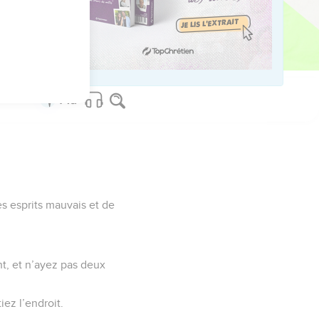
us sur www.editionsbiblio.fr
es esprits mauvais et de
ent, et n’ayez pas deux
ez l’endroit.