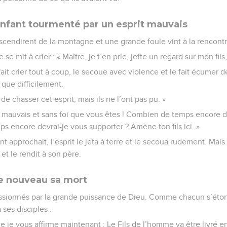
enfant tourmenté par un esprit mauvais
descendirent de la montagne et une grande foule vint à la rencont
e mit à crier : « Maître, je t’en prie, jette un regard sur mon fils
e fait crier tout à coup, le secoue avec violence et le fait écumer de
e que difficilement.
s de chasser cet esprit, mais ils ne l’ont pas pu. »
s mauvais et sans foi que vous êtes ! Combien de temps encore de
 encore devrai-je vous supporter ? Amène ton fils ici. »
 approchait, l’esprit le jeta à terre et le secoua rudement. Mais
 et le rendit à son père.
e nouveau sa mort
essionnés par la grande puissance de Dieu. Comme chacun s’éton
à ses disciples :
 je vous affirme maintenant : Le Fils de l’homme va être livré e