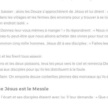
baisser ; alors les Douze s’approchèrent de Jésus et lui dirent :
 dans les villages et les fermes des environs pour y trouver à se lo
 endroit isolé. »
 « Donnez-leur vous-mêmes à manger ! » Ils répondirent : « Nous 
ais-tu peut-être que nous allions acheter des vivres pour tout c
t, environ cinq mille hommes. Jésus dit à ses disciples : « Faites-l
 et les firent tous asseoir.
ins et les deux poissons, leva les yeux vers le ciel et remercia Di
a aux disciples pour qu’ils les distribuent à la foule.
aim. On emporta douze corbeilles pleines des morceaux qu’ils e
e Jésus est le Messie
à l’écart et ses disciples étaient avec lui. Il leur demanda : « Que