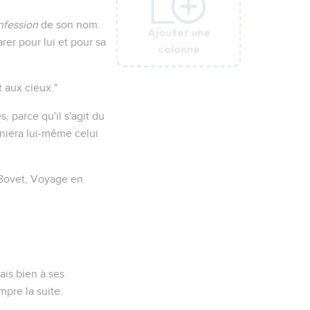
nfession
de son nom.
Ajouter une
Ajouter une
Ajouter une
Ajouter une
Ajouter une
arer pour lui et pour sa
colonne
colonne
colonne
colonne
colonne
t aux cieux."
, parce qu'il s'agit du
eniera lui-même celui
. Bovet, Voyage en
ais bien à ses
mpre la suite.