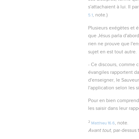
s'attachaient à lui. Il 
, note.)
5.1
Plusieurs exégètes et é
que Jésus parla d'abord 
rien ne prouve que l'
sujet en est tout autre.
- Ce discours, comme c
évangiles rapportent da
d'enseigner, le Sauveur
l'application selon les 
Pour en bien comprendre
les saisir dans leur rap
2
, note.
Matthieu 16.6
Avant tout
, par-dessus 