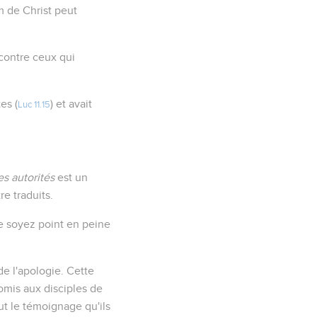
m de Christ peut
 contre ceux qui
es (
) et avait
Luc 11.15
es autorités
est un
e traduits.
"Ne soyez point en peine
de l'apologie. Cette
romis aux disciples de
ut le témoignage qu'ils