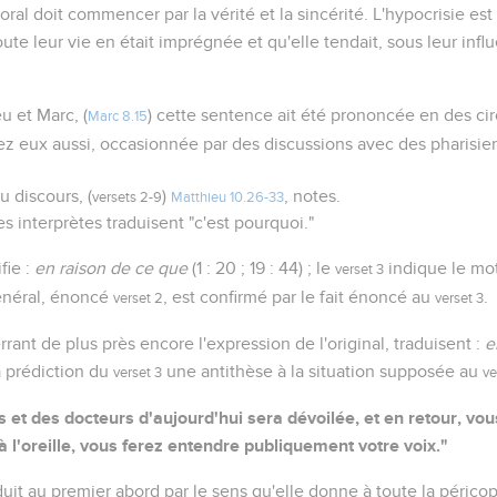
al doit commencer par la vérité et la sincérité. L'hypocrisie es
ute leur vie en était imprégnée et qu'elle tendait, sous leur influ
u et Marc, (
) cette sentence ait été prononcée en des ci
Marc 8.15
chez eux aussi, occasionnée par des discussions avec des pharisie
u discours, (
)
, notes.
versets 2-9
Matthieu 10.26-33
des interprètes traduisent "c'est pourquoi."
fie :
en raison de ce que
(1 : 20 ; 19 : 44) ; le
indique le mo
verset 3
général, énoncé
, est confirmé par le fait énoncé au
.
verset 2
verset 3
rrant de plus près encore l'expression de l'original, traduisent :
e
la prédiction du
une antithèse à la situation supposée au
verset 3
ve
s et des docteurs d'aujourd'hui sera dévoilée, et en retour, vou
l'oreille, vous ferez entendre publiquement votre voix."
duit au premier abord par le sens qu'elle donne à toute la périco