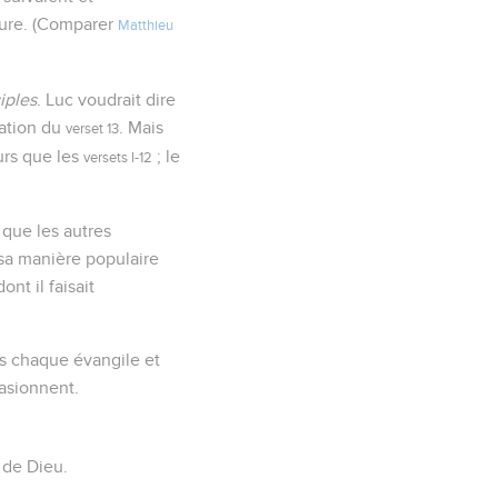
toure. (Comparer
Matthieu
iples
. Luc voudrait dire
llation du
. Mais
verset 13
urs que les
; le
versets l-12
que les autres
 sa manière populaire
nt il faisait
ns chaque évangile et
casionnent.
 de Dieu.