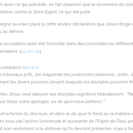
on avec ce qui précède, on fait observer que le reniement du no
hème contre le Saint-Esprit
, ce qui est juste.
signé sa vraie place à cette sévère déclaration que Jésus dirige
es au démon.
 accusation avait été formulée dans des circonstances différent
écédent. (
)
Luc 11.17-26
 ; comparez
.
Marc 13.11
s tribunaux juifs,
les magistrats
les juridictions païennes ; enfin,
l
ant les divers pouvoirs devant lesquels les disciples pourront êtr
lles Jésus veut rassurer ses disciples signifient littéralement : 
ous
ferez votre apologie
, ou de
quoi
vous parlerez."
nt
la forme du discours, et dans le
de quoi
le fond ou la matière 
en tous cas l'action lumineuse et puissante de l'Esprit de Dieu p
end non seulement à la
défense
qu'ils devront présenter, mais à to