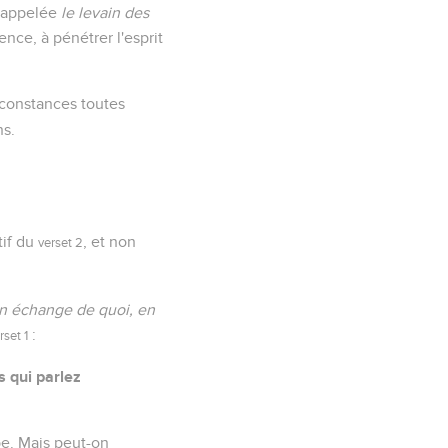
t appelée
le levain des
ence, à pénétrer l'esprit
rconstances toutes
ns.
tif du
, et non
verset 2
n échange de quoi, en
:
rset 1
s qui parlez
pe. Mais peut-on