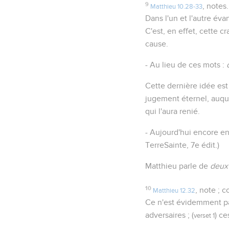
9
, notes.
Matthieu 10.28-33
Dans l'un et l'autre év
C'est, en effet, cette cr
cause.
- Au lieu de ces mots :
Cette dernière idée est 
jugement éternel, auque
qui l'aura renié.
- Aujourd'hui encore e
TerreSainte, 7e édit.)
Matthieu parle de
deux
10
, note ;
Matthieu 12.32
Ce n'est évidemment pas
adversaires ; (
) ce
verset 1