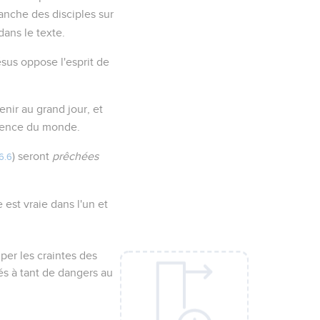
vanche des disciples sur
dans le texte.
ésus oppose l'esprit de
enir au grand jour, et
ésence du monde.
) seront
prêchées
6.6
est vraie dans l'un et
iper les craintes des
és à tant de dangers au