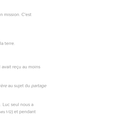
n mission. C'est
a terre.
 il avait reçu au moins
rère
au sujet du
partage
e. Luc seul nous a
) et pendant
ets 1-12