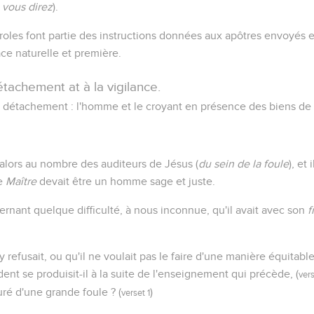
 vous direz
).
roles font partie des instructions données aux apôtres envoyés e
ace naturelle et première.
tachement at à la vigilance.
 détachement : l'homme et le croyant en présence des biens de l
alors au nombre des auditeurs de Jésus (
du sein de la foule
), et
ce
Maître
devait être un homme sage et juste.
nant quelque difficulté, à nous inconnue, qu'il avait avec son
f
y refusait, ou qu'il ne voulait pas le faire d'une manière équitabl
ident se produisit-il à la suite de l'enseignement qui précède, (
vers
uré d'une grande foule ? (
)
verset 1