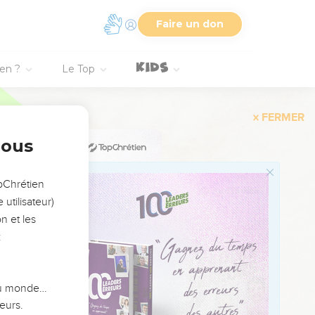
Faire un don
e que les scribes ont
ien ?
Le Top
 leurs erreurs et leur
ar ou Jésus désigne
nous
, majuscules, versions,
encore dans la maison du
opChrétien
utilisateur)
 leur haine, ont dû se
n et les
t des réponses, avides
:
ont parfaitement dans la
 du monde…
ppression, dans Sin., B,
eurs.