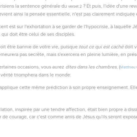
arisiens la sentence générale du
? Et puis, l'idée d'une re
verset 2
evient ainsi la pensée essentielle, n'est pas clairement indiquée 
ent est sur l'exhortation à se garder de l'hypocrisie, à laquelle J
qui doit être celui de ses disciples.
, doit être bannie de votre vie, puisque
tout ce qui est caché
doit v
demeurera pas secrète, mais s'exercera en pleine lumière, en pr
ertaines occasions, vous aurez
dites dans les chambres
, (
Matthieu 
vérité triomphera dans le monde.
applique cette même prédiction à son propre enseignement. Elle 
lation, inspirée par une tendre affection, était bien propre à diss
lir de courage, car c'est comme amis de Jésus qu'ils seront expos