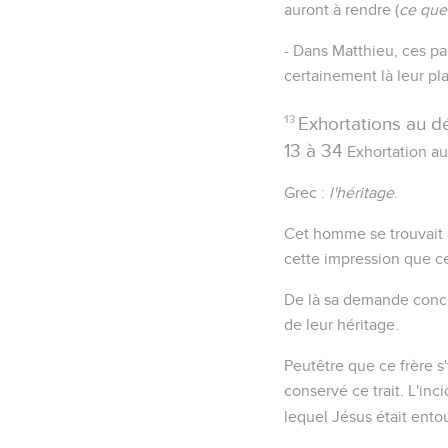
auront à rendre (
ce que
- Dans Matthieu, ces pa
certainement là leur pl
13
Exhortations au dé
13 à 34
Exhortation au
Grec :
l'héritage
.
Cet homme se trouvait 
cette impression que 
De là sa demande concer
de leur héritage.
Peutêtre que ce frère s'
conservé ce trait. L'inc
lequel Jésus était ento