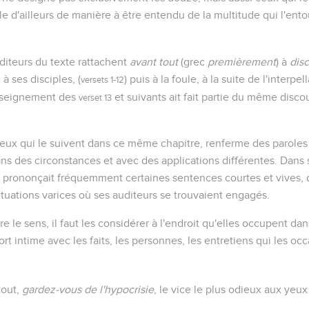
parle d'ailleurs de manière à être entendu de la multitude qui l'en
diteurs du texte rattachent
avant tout
(grec
premièrement
) à
disc
à ses disciples, (
) puis à la foule, à la suite de l'interpe
versets 1-12
enseignement des
et suivants ait fait partie du même disco
verset 13
eux qui le suivent dans ce même chapitre, renferme des paroles 
ns des circonstances et avec des applications différentes. Dans
 prononçait fréquemment certaines sentences courtes et vives, do
situations varices où ses auditeurs se trouvaient engagés.
 le sens, il faut les considérer à l'endroit qu'elles occupent da
port intime avec les faits, les personnes, les entretiens qui les oc
tout,
gardez-vous de l'hypocrisie
, le vice le plus odieux aux yeux