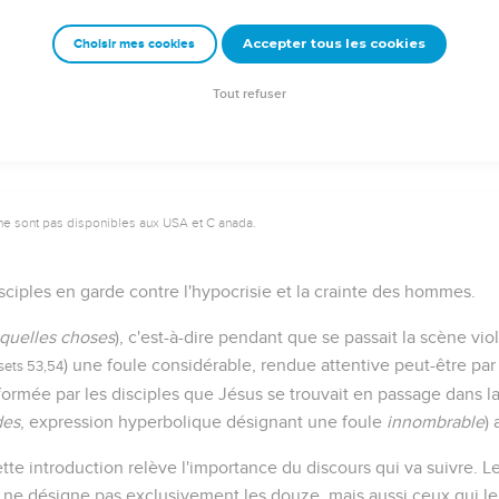
Accepter tous les cookies
Choisir mes cookies
Autres ressources sur theotex.org, contact theotex@gmail.com
Tout refuser
ne sont pas disponibles aux USA et C anada.
ciples en garde contre l'hypocrisie et la crainte des hommes.
squelles choses
), c'est-à-dire pendant que se passait la scène vio
) une foule considérable, rendue attentive peut-être par
sets 53,54
formée par les disciples que Jésus se trouvait en passage dans l
des
, expression hyperbolique désignant une foule
innombrable
) 
ette introduction relève l'importance du discours qui va suivre. L
i ne désigne pas exclusivement les douze, mais aussi ceux qui le