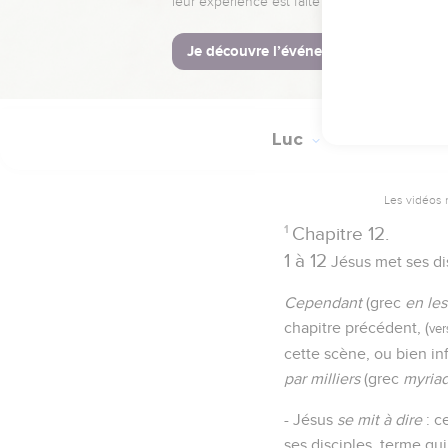
Luc
12
Les vidéos 
1
Chapitre 12.
1 à 12
Jésus met ses dis
Cependant
(grec
en le
chapitre précédent, (
ver
cette scène, ou bien in
par milliers
(grec
myria
- Jésus
se mit à dire
: c
ses disciples, terme qu