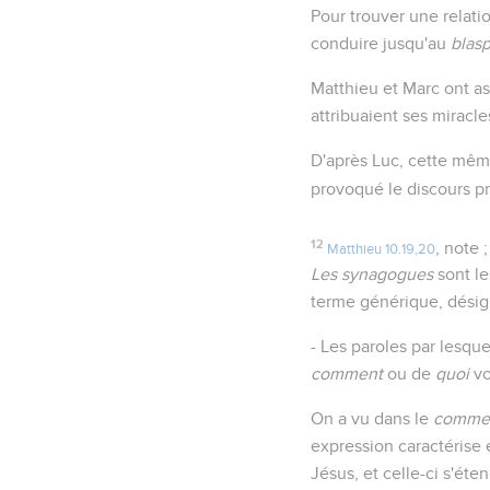
Pour trouver une relati
conduire jusqu'au
blasp
Matthieu et Marc ont as
attribuaient ses miracl
D'après Luc, cette même
provoqué le discours pr
12
, note
Matthieu 10.19,20
Les synagogues
sont le
terme générique, désign
- Les paroles par lesque
comment
ou de
quoi
v
On a vu dans le
comme
expression caractérise 
Jésus, et celle-ci s'ét