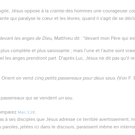
angile, Jésus oppose à la
crainte
des hommes une courageuse
co
ainte qui paralyse le cœur et les lèvres, quand il s'agit de se décl
devant les anges de Dieu
, Matthieu dit : "devant mon Père qui es
plus complète et plus saisissante ; mais l'une et l'autre sont vraies
l les anges prendront part. D'après Luc, Jésus ne dit pas qu'il r
n Orient on vend
cinq petits passereaux pour deux sous
. (Voir F
passereaux qui se vendent
un
sou.
 comparez
.
Marc 3.28
 à ses disciples que Jésus adresse ce terrible avertissement, m
s paroles, jetées ici dans le discours, paraissent même en interro