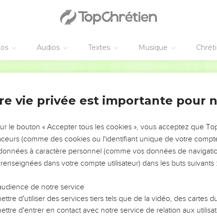
u et du salut est comparée par Jésus à une maison ou à un templ
s de la
clef
.
éos
Audios
Textes
Musique
Chrét
ants théologiens
n'y sont point entrés
, mais ils
ont empêché
, par
Bible annotée
ulaient entrer
. Il y a dans le grec le présent :
ceux qui entrent
, p
nt s'attacher à lui et à son enseignement.
re vie privée est importante pour 
tent sur ces versets plusieurs variantes. Le texte reçu avec A, D
 disait ces choses
...cette scène violente se serait donc passée 
sur le bouton « Accepter tous les cookies », vous acceptez que T
qui est très improbable d'après la suite du récit. (
)
Luc 12.1
traceurs (comme des cookies ou l'identifiant unique de votre compte 
rtait de là
(Sin., B, C) que ses adversaires, cédant à la
violence
de
s données à caractère personnel (comme vos données de navigatio
estions insidieuses, auxquelles ils demandaient impérieusemen
 renseignées dans votre compte utilisateur) dans les buts suivants 
parole
(grec
quelque chose
)
de sa bouche
.
audience de notre service
, D, majuscules, versions, ajoute :
afin de l'accuser
, paroles qui s
ttre d'utiliser des services tiers tels que de la vidéo, des cartes
ent très bien l'intention des ennemis du Sauveur, mais dont la su
ttre d'entrer en contact avec notre service de relation aux utilisat
tour plus simple.