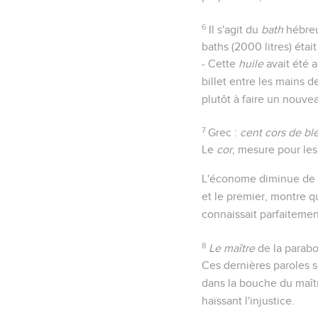
6
Il s'agit du
bath
hébreu,
baths (2000 litres) étai
- Cette
huile
avait été a
billet entre les mains 
plutôt à faire un nouvea
7
Grec :
cent cors de bl
Le
cor
, mesure pour les
L'économe diminue de vin
et le premier, montre q
connaissait parfaitemen
8
Le maître
de la parab
Ces dernières paroles 
dans la bouche du maîtr
haïssant l'injustice.