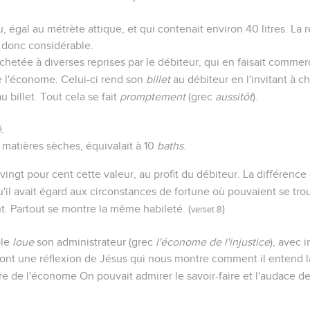
 égal au métrète attique, et qui contenait environ 40 litres. La
t donc considérable.
chetée à diverses reprises par le débiteur, qui en faisait commerc
de l'économe. Celui-ci rend son
billet
au débiteur en l'invitant à c
u billet. Tout cela se fait
promptement
(grec
aussitôt
).
é
.
 matières sèches, équivalait à 10
baths
.
gt pour cent cette valeur, au profit du débiteur. La différence qu
u'il avait égard aux circonstances de fortune où pouvaient se tr
t. Partout se montre la même habileté. (
)
verset 8
ole
loue
son administrateur (grec
l'économe de l'injustice
), avec 
sont une réflexion de Jésus qui nous montre comment il entend l
e de l'économe On pouvait admirer le savoir-faire et l'audace d