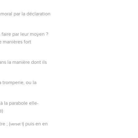
 moral par la déclaration
faire par leur moyen ?
 manières fort
ans la manière dont ils
 tromperie, ou la
 la parabole elle-
)
 8
e ; (
) puis en en
verset 1