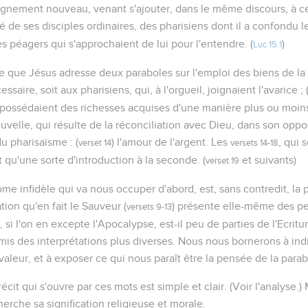
ignement nouveau, venant s'ajouter, dans le même discours, à c
 de ses disciples ordinaires, des pharisiens dont il a confondu 
des péagers qui s'approchaient de lui pour l'entendre. (
)
Luc 15.1
ire que Jésus adresse deux paraboles sur l'emploi des biens de la 
aire, soit aux pharisiens, qui, à l'orgueil, joignaient l'avarice ; 
possédaient des richesses acquises d'une manière plus ou moins i
nouvelle, qui résulte de la réconciliation avec Dieu, dans son opp
u pharisaïsme : (
) l'amour de l'argent. Les
, qui 
verset 14
versets 14-18
 qu'une sorte d'introduction à la seconde. (
et suivants)
verset 19
me infidèle qui va nous occuper d'abord, est, sans contredit, la p
tion qu'en fait le Sauveur (
) présente elle-même des pe
versets 9-13
, si l'on en excepte l'Apocalypse, est-il peu de parties de l'Ecritu
s des interprétations plus diverses. Nous nous bornerons à indi
aleur, et à exposer ce qui nous paraît être la pensée de la parab
 récit qui s'ouvre par ces mots est simple et clair. (Voir l'analyse.) 
erche sa signification religieuse et morale.