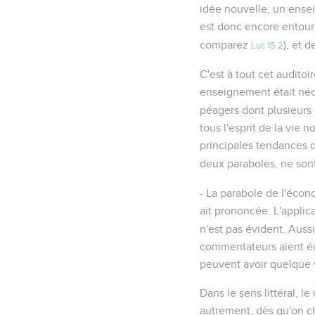
idée nouvelle, un ense
est donc encore entouré
comparez
), et 
Luc 15.2
C'est à tout cet audito
enseignement était nécess
péagers dont plusieurs 
tous l'esprit de la vie 
principales tendances d
deux paraboles, ne sont
- La parabole de l'écono
ait prononcée. L'applica
n'est pas évident. Aussi
commentateurs aient émi
peuvent avoir quelque v
Dans le sens littéral, le
autrement, dès qu'on ch