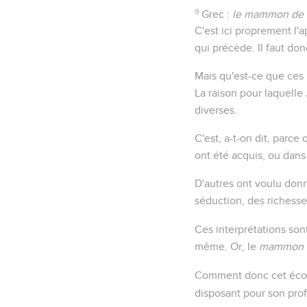
9
Grec :
le mammon de l
C'est ici proprement l'a
qui précède. Il faut don
Mais qu'est-ce que ces
La raison pour laquelle
diverses.
C'est, a-t-on dit, parce
ont été acquis, ou dans 
D'autres ont voulu don
séduction, des richess
Ces interprétations son
même. Or, le
mammon de
Comment donc cet économ
disposant pour son profi