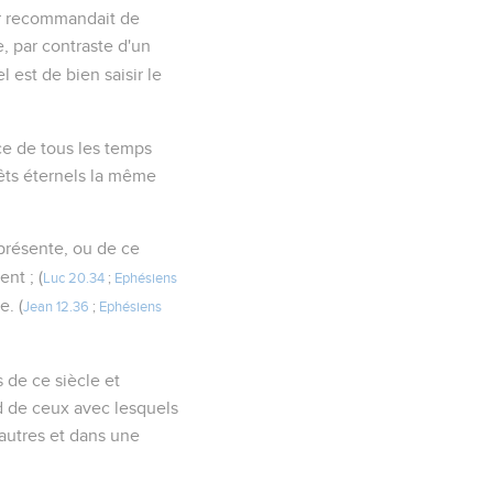
eur recommandait de
e, par contraste d'un
l est de bien saisir le
ce de tous les temps
rêts éternels la même
présente, ou de ce
nt ; (
Luc 20.34
;
Ephésiens
e. (
Jean 12.36
;
Ephésiens
s de ce siècle et
rd de ceux avec lesquels
'autres et dans une