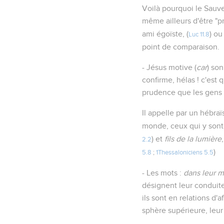
Voilà pourquoi le Sauve
même ailleurs d'être "
ami égoïste, (
) ou
Luc 11.8
point de comparaison.
- Jésus motive (
car
) so
confirme, hélas ! c'est
prudence que les gens d
Il appelle par un hébra
monde, ceux qui y sont 
) et
fils de la lumière
2.2
)
5.8
;
1Thessaloniciens 5.5
- Les mots :
dans leur m
désignent leur conduite
ils sont en relations d
sphère supérieure, leur h