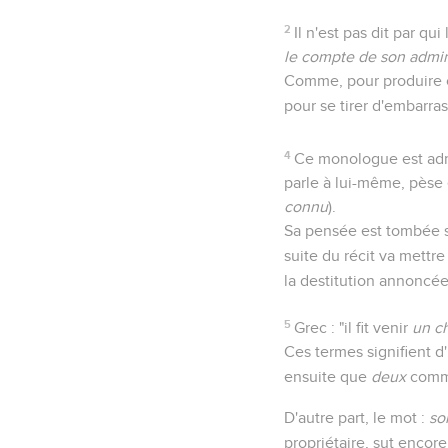
2
Il n'est pas dit par qu
le compte de son admin
Comme, pour produire ce
pour se tirer d'embarras
4
Ce monologue est admir
parle à lui-même, pèse e
connu
).
Sa pensée est tombée s
suite du récit va mettre
la destitution annoncée
5
Grec : "il fit venir
un c
Ces termes signifient d'
ensuite que
deux
comme
D'autre part, le mot :
so
propriétaire, sut encore