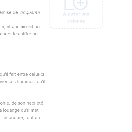
 remise de
cinquante
Ajouter une
Ajouter une
Ajouter une
Ajouter une
Ajouter une
colonne
colonne
colonne
colonne
colonne
e, et qui laissait un
hanger le chiffre ou
'il fait entre celui-ci
ouver ces hommes, qu'il
ironie, de son habileté.
a louange qu'il met
e l'économe, tout en