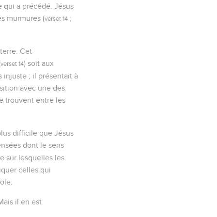
e qui a précédé. Jésus
les murmures (
;
verset 14
terre. Cet
(
) soit aux
verset 14
njuste ; il présentait à
osition avec une des
se trouvent entre les
lus difficile que Jésus
nsées dont le sens
re sur lesquelles les
quer celles qui
ole.
Mais il en est