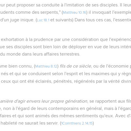
ur peut proposer sa conduite à l'imitation de ses disciples. Il l
prudents comme des serpents," (
) il invoquait l'exempl
Matthieu 10.16
 d'un juge inique. (
et suivants) Dans tous ces cas, l'essentie
Luc 18.1
n exhortation à la prudence par une considération que l'expérien
 que ses disciples sont bien loin de déployer en vue de leurs inté
u monde dans leurs affaires terrestres.
ïsme bien connu, (
)
fils de ce siècle
, ou de l'économie 
Matthieu 8.12
nés et qui se conduisent selon l'esprit et les maximes qui y règne
, ceux qui ont été éclairés, pénétrés, régénérés par la vérité divin
anière d'agir envers leur propre génération
, se rapportent aux fil
, non à l'égard de leurs contemporains en général, mais à l'éga
'affaires et qui sont animés des mêmes sentiments qu'eux. Avec d
abileté ne saurait les servir. (
)
1Corinthiens 2.14,15