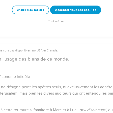
Accepter tous les cookies
Choisir mes cookies
Autres ressources sur theotex.org, contact theotex@gmail.com
Tout refuser
ne sont pas disponibles aux USA et C anada.
r l'usage des biens de ce monde.
'économe infidèle.
 ne désigne point les apôtres seuls, ni exclusivement les adhére
Jérusalem, mais bien les divers auditeurs qui ont entendu les pa
à cette tournure si familière à Marc et à Luc :
or il disait aussi
, q