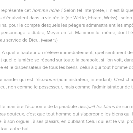
e représente cet
homme riche ?
Selon tel interprète, il n'est là
s d'équivalent dans la vie réelle (de Wette, Ebrard, Weiss) ; selon 
ns, pour le compte desquels les péagers administraient les impô
 personnage le diable, Meyer en fait Mammon lui-même, dont l'é
au service de Dieu. (
)
verset 13
. A quelle hauteur on s'élève immédiatement, quel sentiment de 
t quelle lumière se répand sur toute la parabole, si l'on voit, dan
e et le dispensateur de tous les biens, celui à qui tout homme d
 demander qui est l'
économe
(administrateur, intendant). C'est ch
ieu, non comme le possesseur, mais comme l'administrateur de to
elle manière l'économe de la parabole
dissipait les biens
de son m
pas douteux, c'est que tout homme qui s'approprie les biens qui lu
, à son orgueil, à ses plaisirs, en oubliant Celui qui est le vrai pr
 tout autre but.