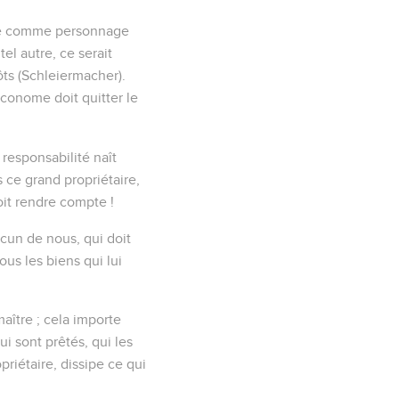
 que comme personnage
tel autre, ce serait
ts (Schleiermacher).
conome doit quitter le
responsabilité naît
s ce grand propriétaire,
oit rendre compte !
acun de nous, qui doit
us les biens qui lui
aître ; cela importe
i sont prêtés, qui les
opriétaire, dissipe ce qui