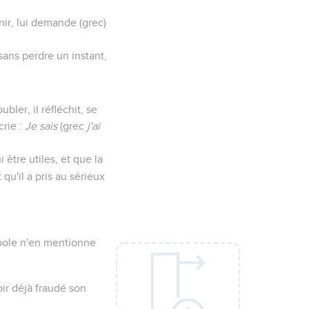
venir, lui demande (grec)
sans perdre un instant,
ler, il réfléchit, se
crie :
Je sais
(grec
j'ai
i être utiles, et que la
 qu'il a pris au sérieux
rabole n'en mentionne
oir déjà fraudé son