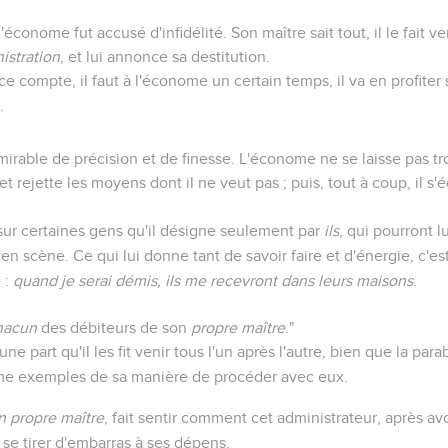
i l'économe fut accusé d'infidélité. Son maître sait tout, il le fait 
istration
, et lui annonce sa destitution.
 compte, il faut à l'économe un certain temps, il va en profiter 
.
able de précision et de finesse. L'économe ne se laisse pas troub
t rejette les moyens dont il ne veut pas ; puis, tout à coup, il s'é
ur certaines gens qu'il désigne seulement par
ils
, qui pourront lu
 en scène. Ce qui lui donne tant de savoir faire et d'énergie, c'est
 :
quand je serai démis, ils me recevront dans leurs maisons
.
hacun
des débiteurs de son
propre maître
."
une part qu'il les fit venir tous l'un après l'autre, bien que la pa
 exemples de sa manière de procéder avec eux.
n propre maître
, fait sentir comment cet administrateur, après av
 se tirer d'embarras à ses dépens.