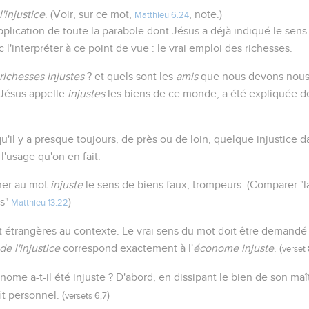
'injustice
. (Voir, sur ce mot,
, note.)
Matthieu 6.24
pplication de toute la parabole dont Jésus a déjà indiqué le sens
c l'interpréter à ce point de vue : le vrai emploi des richesses.
richesses injustes
? et quels sont les
amis
que nous devons nous 
 Jésus appelle
injustes
les biens de ce monde, a été expliquée de
 qu'il y a presque toujours, de près ou de loin, quelque injustice d
l'usage qu'on en fait.
ner au mot
injuste
le sens de biens faux, trompeurs. (Comparer "la
es"
)
Matthieu 13.22
t étrangères au contexte. Le vrai sens du mot doit être demandé à
 l'injustice
correspond exactement à l'
économe injuste
. (
verset
e a-t-il été injuste ? D'abord, en dissipant le bien de son maîtr
t personnel. (
)
versets 6,7