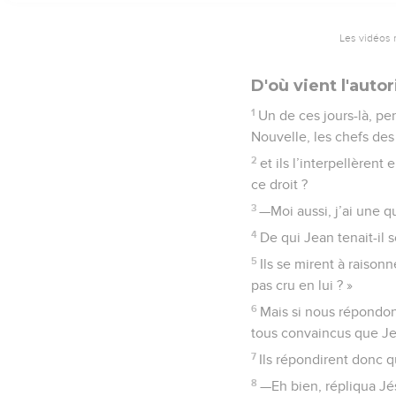
Les vidéos 
D'où vient l'auto
1
Un de ces jours-là, pe
Nouvelle, les chefs des 
2
et ils l’interpellèrent
ce droit ?
3
—Moi aussi, j’ai une q
4
De qui Jean tenait-il
5
Ils se mirent à raison
pas cru en lui ? »
6
Mais si nous répondon
tous convaincus que Je
7
Ils répondirent donc q
8
—Eh bien, répliqua Jés