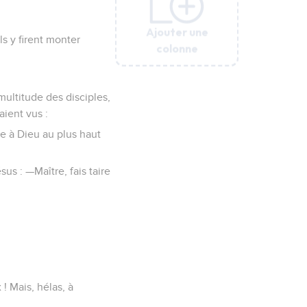
Ajouter une
Ajouter une
Ajouter une
Ajouter une
Ajouter une
ls y firent monter
colonne
colonne
colonne
colonne
colonne
ultitude des disciples,
aient vus :
ire à Dieu au plus haut
us : —Maître, fais taire
 ! Mais, hélas, à