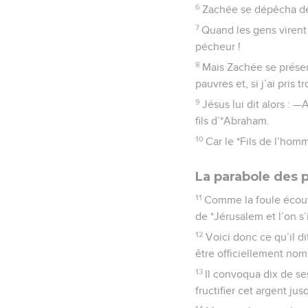
6
Zachée se dépêcha de
7
Quand les gens virent 
pécheur !
8
Mais Zachée se présen
pauvres et, si j’ai pris 
9
Jésus lui dit alors : 
fils d’*Abraham.
10
Car le *Fils de l’hom
La parabole des p
11
Comme la foule écouta
de *Jérusalem et l’on s
12
Voici donc ce qu’il di
être officiellement nom
13
Il convoqua dix de ses
fructifier cet argent jus