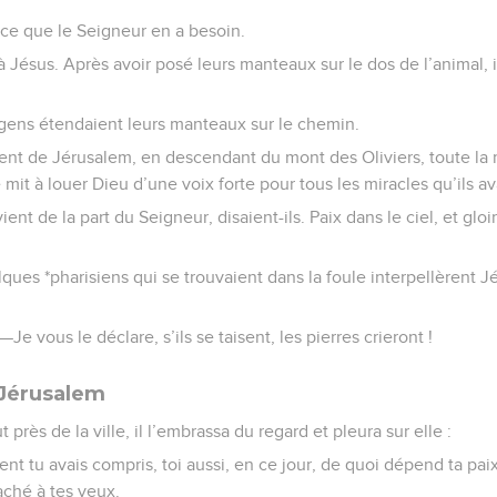
rce que le Seigneur en a besoin.
 à Jésus. Après avoir posé leurs manteaux sur le dos de l’animal, i
 gens étendaient leurs manteaux sur le chemin.
nt de Jérusalem, en descendant du mont des Oliviers, toute la m
 mit à louer Dieu d’une voix forte pour tous les miracles qu’ils av
vient de la part du Seigneur, disaient-ils. Paix dans le ciel, et glo
ues *pharisiens qui se trouvaient dans la foule interpellèrent Jés
—Je vous le déclare, s’ils se taisent, les pierres crieront !
 Jérusalem
t près de la ville, il l’embrassa du regard et pleura sur elle :
ent tu avais compris, toi aussi, en ce jour, de quoi dépend ta paix
aché à tes yeux.