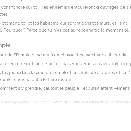
vont fondre sur toi. Tes ennemis t’entoureront d’ouvrages de siè
ôtés.
lètement, toi et les habitants qui seront dans tes murs, et ils ne 
e. Pourquoi ? Parce que tu n’as pas su reconnaître le moment où 
mple
our du *Temple et se mit à en chasser les marchands. Il leur dit :
ison sera une maison de prière mais vous, vous en avez fait un re
 les jours dans la cour du Temple. Les chefs des *prêtres et les *s
euple, cherchaient à le faire mourir.
comment s’y prendre, car tout le peuple l’écoutait attentivement.
Semeur Copyright © 1992, 1999 by Biblica, Inc.® Used by permission. All rights reserv