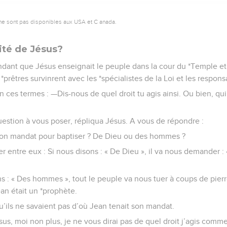
ne sont pas disponibles aux USA et C anada.
rité de Jésus?
ndant que Jésus enseignait le peuple dans la cour du *Temple et
*prêtres survinrent avec les *spécialistes de la Loi et les respo
 en ces termes : —Dis-nous de quel droit tu agis ainsi. Ou bien, qui
uestion à vous poser, répliqua Jésus. A vous de répondre :
 son mandat pour baptiser ? De Dieu ou des hommes ?
ner entre eux : Si nous disons : « De Dieu », il va nous demander 
s : « Des hommes », tout le peuple va nous tuer à coups de pierr
an était un *prophète.
u’ils ne savaient pas d’où Jean tenait son mandat.
us, moi non plus, je ne vous dirai pas de quel droit j’agis comme 