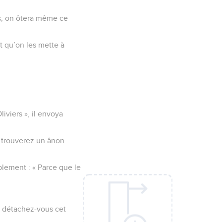
pas, on ôtera même ce
t qu’on les mette à
viers », il envoya
s trouverez un ânon
lement : « Parce que le
i détachez-vous cet