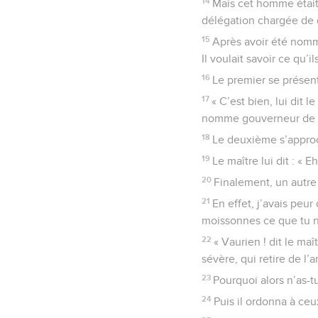
14
Mais cet homme était 
délégation chargée de 
15
Après avoir été nommé 
Il voulait savoir ce qu’il
16
Le premier se présenta
17
« C’est bien, lui dit l
nomme gouverneur de di
18
Le deuxième s’approch
19
Le maître lui dit : « 
20
Finalement, un autre 
21
En effet, j’avais peur
moissonnes ce que tu n
22
« Vaurien ! dit le m
sévère, qui retire de l’
23
Pourquoi alors n’as-t
24
Puis il ordonna à ceux