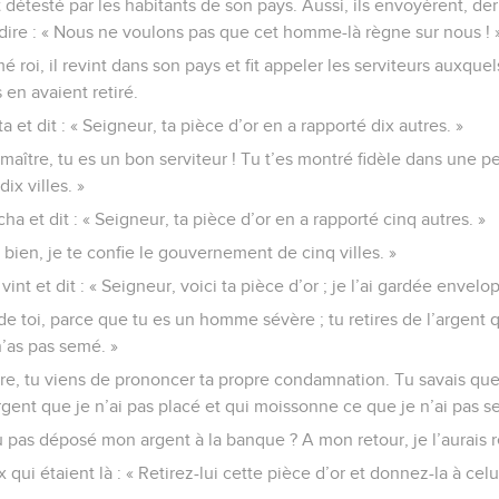
détesté par les habitants de son pays. Aussi, ils envoyèrent, derr
dire : « Nous ne voulons pas que cet homme-là règne sur nous ! 
roi, il revint dans son pays et fit appeler les serviteurs auxquels 
s en avaient retiré.
 et dit : « Seigneur, ta pièce d’or en a rapporté dix autres. »
e maître, tu es un bon serviteur ! Tu t’es montré fidèle dans une pet
x villes. »
a et dit : « Seigneur, ta pièce d’or en a rapporté cinq autres. »
Eh bien, je te confie le gouvernement de cinq villes. »
vint et dit : « Seigneur, voici ta pièce d’or ; je l’ai gardée enve
 de toi, parce que tu es un homme sévère ; tu retires de l’argent 
’as pas semé. »
aître, tu viens de prononcer ta propre condamnation. Tu savais q
argent que je n’ai pas placé et qui moissonne ce que je n’ai pas 
u pas déposé mon argent à la banque ? A mon retour, je l’aurais re
 qui étaient là : « Retirez-lui cette pièce d’or et donnez-la à celui