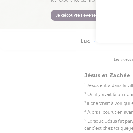
aussi à louer Dieu.
La Bible Du 
Luc
19
Les vidéos 
Jésus et Zachée
1
Jésus entra dans la vil
2
Or, il y avait là un no
3
Il cherchait à voir qui 
4
Alors il courut en ava
5
Lorsque Jésus fut parv
car c’est chez toi que je