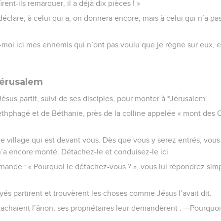
irent-ils remarquer, il a déjà dix pièces ! »
 déclare, à celui qui a, on donnera encore, mais à celui qui n’a 
-moi ici mes ennemis qui n’ont pas voulu que je règne sur eux, e
Jérusalem
 Jésus partit, suivi de ses disciples, pour monter à *Jérusalem.
hphagé et de Béthanie, près de la colline appelée « mont des Oli
ce village qui est devant vous. Dès que vous y serez entrés, vou
’a encore monté. Détachez-le et conduisez-le ici.
ande : « Pourquoi le détachez-vous ? », vous lui répondrez simp
yés partirent et trouvèrent les choses comme Jésus l’avait dit.
achaient l’ânon, ses propriétaires leur demandèrent : —Pourquo