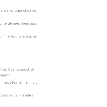
l s’en va loger chez ce
moitié de mes biens aux
homme est, lui aussi, un
et, il se rapprochait
tement.
n pays lointain afin d’y
recommanda : « Faites