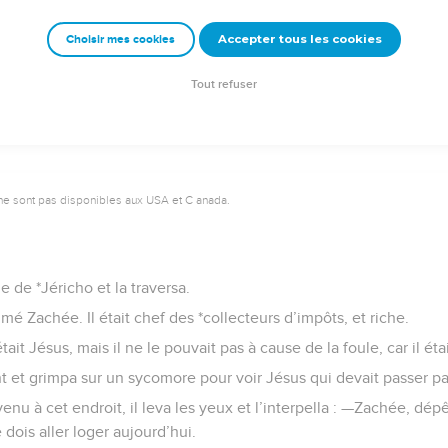
Accepter tous les cookies
Choisir mes cookies
Semeur Copyright © 1992, 1999 by Biblica, Inc.® Used by permission. All rights reserv
Tout refuser
ne sont pas disponibles aux USA et C anada.
le de *Jéricho et la traversa.
mmé Zachée. Il était chef des *collecteurs d’impôts, et riche.
était Jésus, mais il ne le pouvait pas à cause de la foule, car il étai
nt et grimpa sur un sycomore pour voir Jésus qui devait passer par
enu à cet endroit, il leva les yeux et l’interpella : —Zachée, dé
 dois aller loger aujourd’hui.