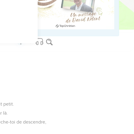
ed worldwide.
t petit.
 là.
pêche-toi de descendre,