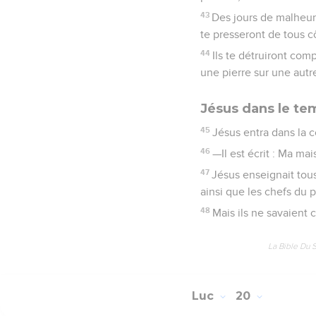
43
Des jours de malheur 
te presseront de tous c
44
Ils te détruiront comp
une pierre sur une autr
Jésus dans le te
45
Jésus entra dans la c
46
—Il est écrit : Ma ma
47
Jésus enseignait tous
ainsi que les chefs du p
48
Mais ils ne savaient 
La Bible Du 
Luc
20