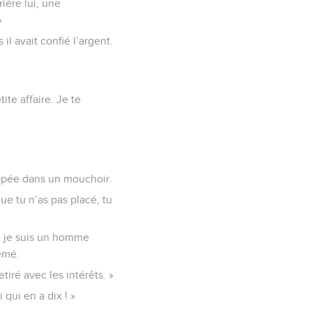
ière lui, une
»
il avait confié l’argent.
ite affaire. Je te
loppée dans un mouchoir.
que tu n’as pas placé, tu
ue je suis un homme
semé.
tiré avec les intérêts. »
 qui en a dix ! »