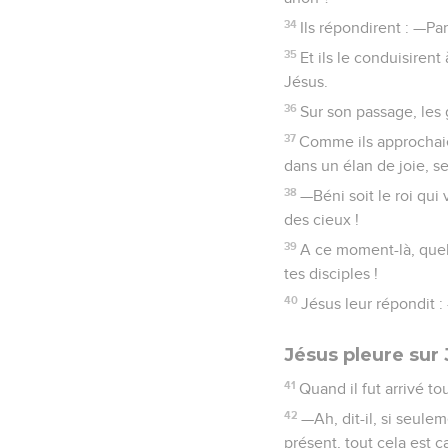
34
Ils répondirent : —Pa
35
Et ils le conduisirent
Jésus.
36
Sur son passage, les
37
Comme ils approchaie
dans un élan de joie, se
38
—Béni soit le roi qui 
des cieux !
39
A ce moment-là, quelq
tes disciples !
40
Jésus leur répondit : 
Jésus pleure sur
41
Quand il fut arrivé tou
42
—Ah, dit-il, si seulem
présent, tout cela est c