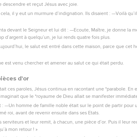
 descendre et reçut Jésus avec joie.
cela, il y eut un murmure d’indignation. Ils disaient : —Voilà qu’i
ta devant le Seigneur et lui dit : —Ecoute, Maître, je donne la 
trop d’argent à quelqu’un, je lui rends quatre fois plus.
—Aujourd’hui, le salut est entré dans cette maison, parce que cet 
me est venu chercher et amener au salut ce qui était perdu.
ièces d'or
it ces paroles, Jésus continua en racontant une *parabole. En eff
’imaginait que le *royaume de Dieu allait se manifester immédia
t : —Un homme de famille noble était sur le point de partir pour u
mé roi, avant de revenir ensuite dans ses Etats.
 serviteurs et leur remit, à chacun, une pièce d’or. Puis il leur 
qu’à mon retour ! »