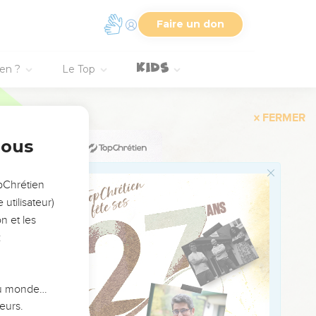
on crachera sur lui.
ssuscitera.
Faire un don
t ils ne savaient pas
ien ?
Le Top
ain de mendier.
nous
opChrétien
utilisateur)
t de plus belle : —Fils
n et les
:
ui demanda :
isse voir.
 du monde…
eurs.
sé, toute la foule se mit