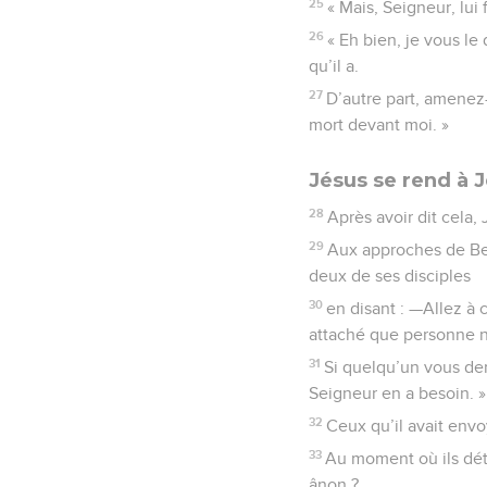
25
« Mais, Seigneur, lui f
26
« Eh bien, je vous le
qu’il a.
27
D’autre part, amenez
mort devant moi. »
Jésus se rend à 
28
Après avoir dit cela,
29
Aux approches de Bet
deux de ses disciples
30
en disant : —Allez à 
attaché que personne n
31
Si quelqu’un vous dem
Seigneur en a besoin. »
32
Ceux qu’il avait envo
33
Au moment où ils dét
ânon ?