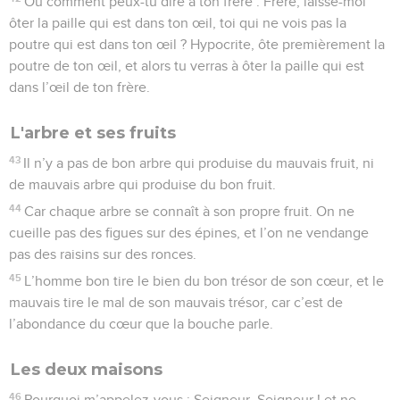
Ou comment peux-tu dire à ton frère : Frère, laisse-moi
ôter la paille qui est dans ton œil, toi qui ne vois pas la
poutre qui est dans ton œil ? Hypocrite, ôte premièrement la
poutre de ton œil, et alors tu verras à ôter la paille qui est
dans l’œil de ton frère.
L'arbre et ses fruits
43
Il n’y a pas de bon arbre qui produise du mauvais fruit, ni
de mauvais arbre qui produise du bon fruit.
44
Car chaque arbre se connaît à son propre fruit. On ne
cueille pas des figues sur des épines, et l’on ne vendange
pas des raisins sur des ronces.
45
L’homme bon tire le bien du bon trésor de son cœur, et le
mauvais tire le mal de son mauvais trésor, car c’est de
l’abondance du cœur que la bouche parle.
Les deux maisons
46
Pourquoi m’appelez-vous : Seigneur, Seigneur ! et ne