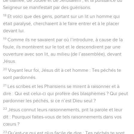
de Galilée, de Judée et de Jérusalem ; et la puissance du
Seigneur se manifestait par des guérisons.
18
Et voici que des gens, portant sur un lit un homme qui
était paralysé, cherchaient à le faire entrer et à le placer
devant lui.
19
Comme ils ne savaient par où l’introduire, à cause de la
foule, ils montèrent sur le toit et le descendirent par une
ouverture avec son lit, au milieu (de l’assemblée), devant
Jésus.
20
Voyant leur foi, Jésus dit à cet homme : Tes péchés te
sont pardonnés.
21
Les scribes et les Pharisiens se mirent à raisonner et à
dire : Qui est celui-ci qui profère des blasphèmes ? Qui peut
pardonner les péchés, si ce n’est Dieu seul ?
22
Jésus connut leurs raisonnements, prit la parole et leur
dit : Pourquoi faites-vous de tels raisonnements dans vos
cœurs ?
23
Qu’est-ce qui est plus facile de dire : Tes péchés te sont