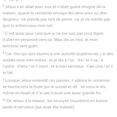
6
Jésus s’en allait avec eux et n’était guère éloigné de la
maison, quand le centenier envoya des amis pour lui dire :
Seigneur, ne prends pas tant de peine, car je ne mérite pas
que tu entres sous mon toit.
7
C’est aussi pour cela que je ne me suis pas (cru) digne
d’aller en personne vers toi. Mais dis un mot, et mon
serviteur sera guéri.
8
Car, moi qui suis soumis à une autorité (supérieure), j’ai des
soldats sous mes ordres ; et je dis à l’un : Va ! et il va ; à
l’autre : Viens ! et il vient ; et à mon serviteur : Fais cela ! et il
le fait.
9
Lorsque Jésus entendit ces paroles, il admira le centenier,
se tourna vers la foule qui le suivait et dit : Je vous le dis,
même en Israël je n’ai pas trouvé une aussi grande foi.
10
De retour à la maison, les envoyés trouvèrent en bonne
santé le serviteur [qui avait été malade].