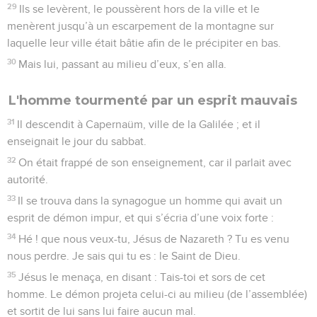
29
Ils se levèrent, le poussèrent hors de la ville et le
menèrent jusqu’à un escarpement de la montagne sur
laquelle leur ville était bâtie afin de le précipiter en bas.
30
Mais lui, passant au milieu d’eux, s’en alla.
L'homme tourmenté par un esprit mauvais
31
Il descendit à Capernaüm, ville de la Galilée ; et il
enseignait le jour du sabbat.
32
On était frappé de son enseignement, car il parlait avec
autorité.
33
Il se trouva dans la synagogue un homme qui avait un
esprit de démon impur, et qui s’écria d’une voix forte :
34
Hé ! que nous veux-tu, Jésus de Nazareth ? Tu es venu
nous perdre. Je sais qui tu es : le Saint de Dieu.
35
Jésus le menaça, en disant : Tais-toi et sors de cet
homme. Le démon projeta celui-ci au milieu (de l’assemblée)
et sortit de lui sans lui faire aucun mal.