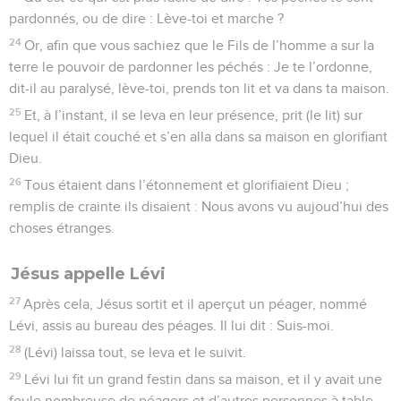
pardonnés, ou de dire : Lève-toi et marche ?
24
Or, afin que vous sachiez que le Fils de l’homme a sur la
terre le pouvoir de pardonner les péchés : Je te l’ordonne,
dit-il au paralysé, lève-toi, prends ton lit et va dans ta maison.
25
Et, à l’instant, il se leva en leur présence, prit (le lit) sur
lequel il était couché et s’en alla dans sa maison en glorifiant
Dieu.
26
Tous étaient dans l’étonnement et glorifiaient Dieu ;
remplis de crainte ils disaient : Nous avons vu aujoud’hui des
choses étranges.
Jésus appelle Lévi
27
Après cela, Jésus sortit et il aperçut un péager, nommé
Lévi, assis au bureau des péages. Il lui dit : Suis-moi.
28
(Lévi) laissa tout, se leva et le suivit.
29
Lévi lui fit un grand festin dans sa maison, et il y avait une
foule nombreuse de péagers et d’autres personnes à table