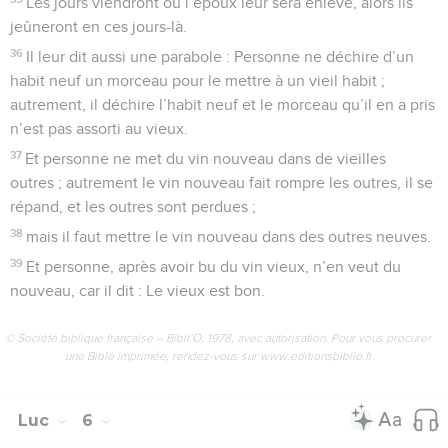
Les jours viendront où l’époux leur sera enlevé, alors ils
jeûneront en ces jours-là.
36
Il leur dit aussi une parabole : Personne ne déchire d’un
habit neuf un morceau pour le mettre à un vieil habit ;
autrement, il déchire l’habit neuf et le morceau qu’il en a pris
n’est pas assorti au vieux.
37
Et personne ne met du vin nouveau dans de vieilles
outres ; autrement le vin nouveau fait rompre les outres, il se
répand, et les outres sont perdues ;
38
mais il faut mettre le vin nouveau dans des outres neuves.
39
Et personne, après avoir bu du vin vieux, n’en veut du
nouveau, car il dit : Le vieux est bon.
© Société biblique française – Bibli’O, 1978, avec autorisation. Pour vous procurer
une Bible imprimée, rendez-vous sur www.editionsbiblio.fr
Luc
6