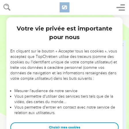
d’Er,
29
fils de Jésus, fils d’Éliézer, fils de Yorim, fils de Matthath,
fils de Lévi,
Segond 1978 (Colombe)
30
fils de Siméon, fils de Juda, fils de Joseph, fils de Yonam,
Votre vie privée est importante
Luc
3
fils d’Éliaqim,
pour nous
31
fils de Méléa, fils de Menna, fils de Mattata, fils de Nathan,
32
fils de David, fils d’Isaï, fils d’Obed, fils de Booz, fils de
En cliquant sur le bouton « Accepter tous les cookies », vous
Salmon, fils de Naassôn,
acceptez que TopChrétien utilise des traceurs (comme des
cookies ou l'identifiant unique de votre compte utilisateur) et
33
fils d’Aminadab, fils d’Admîn, fils d’Arni, fils de Hetsrôn, fils
traite vos données à caractère personnel (comme vos
de Pérets, fils de Juda,
données de navigation et les informations renseignées dans
votre compte utilisateur) dans les buts suivants :
34
fils de Jacob, fils d’Isaac, fils d’Abraham, fils de Térah, fils
de Nahor,
Mesurer l'audience de notre service
35
fils de Seroug, fils de Rehou, fils de Péleg, fils de Héber,
Vous permettre d'utiliser des services tiers tels que de la
vidéo, des cartes du monde…
fils de Chilah,
Vous permettre d'entrer en contact avec notre service de
36
fils de Qaïnam, fils d’Arphaxad, fils de Sem, fils de Noé, fils
relation aux utilisateurs.
de Lémek,
37
fils de Mathusalem, fils d’Hénoc, fils de Yered, fils de
Choisir mes cookies