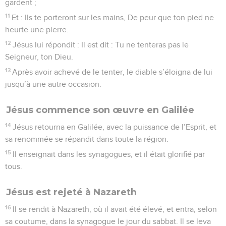
gardent ;
11
Et : Ils te porteront sur les mains, De peur que ton pied ne
heurte une pierre.
12
Jésus lui répondit : Il est dit : Tu ne tenteras pas le
Seigneur, ton Dieu.
13
Après avoir achevé de le tenter, le diable s’éloigna de lui
jusqu’à une autre occasion.
Jésus commence son œuvre en Galilée
14
Jésus retourna en Galilée, avec la puissance de l’Esprit, et
sa renommée se répandit dans toute la région.
15
Il enseignait dans les synagogues, et il était glorifié par
tous.
Jésus est rejeté à Nazareth
16
Il se rendit à Nazareth, où il avait été élevé, et entra, selon
sa coutume, dans la synagogue le jour du sabbat. Il se leva