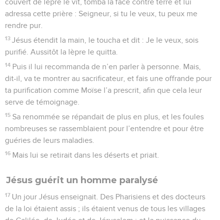
couvert de lèpre le vit, tomba la face contre terre et lui
adressa cette prière : Seigneur, si tu le veux, tu peux me
rendre pur.
13
Jésus étendit la main, le toucha et dit : Je le veux, sois
purifié. Aussitôt la lèpre le quitta.
14
Puis il lui recommanda de n’en parler à personne. Mais,
dit-il, va te montrer au sacrificateur, et fais une offrande pour
ta purification comme Moïse l’a prescrit, afin que cela leur
serve de témoignage.
15
Sa renommée se répandait de plus en plus, et les foules
nombreuses se rassemblaient pour l’entendre et pour être
guéries de leurs maladies.
16
Mais lui se retirait dans les déserts et priait.
Jésus guérit un homme paralysé
17
Un jour Jésus enseignait. Des Pharisiens et des docteurs
de la loi étaient assis ; ils étaient venus de tous les villages