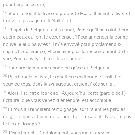
pour faire la lecture,
17
et on lui remit le livre du prophète Ésaïe. Il ouvrit le livre et
trouva le passage où il était écrit :
18
L’Esprit du Seigneur est sur moi, Parce qu’il m’a oint [Pour
guérir ceux qui ont le cœur brisé ; ] Pour annoncer la bonne
nouvelle aux pauvres ; Il m’a envoyé pour proclamer aux
captifs la délivrance, Et aux aveugles le recouvrement de la
vue, Pour renvoyer libres les opprimés,
19
Pour proclamer une année de grâce du Seigneur.
20
Puis il roula le livre, le rendit au serviteur et s’assit. Les
yeux de tous, dans la synagogue, étaient fixés sur lui.
21
Alors il se mit à leur dire : Aujourd’hui cette (parole de l’)
Écriture, que vous venez d’entendre, est accomplie.
22
Et tous lui rendaient témoignage, admiraient les paroles
de grâce qui sortaient de sa bouche et disaient : N’est-ce pas
le fils de Joseph ?
23
Jésus leur dit : Certainement, vous me citerez ce