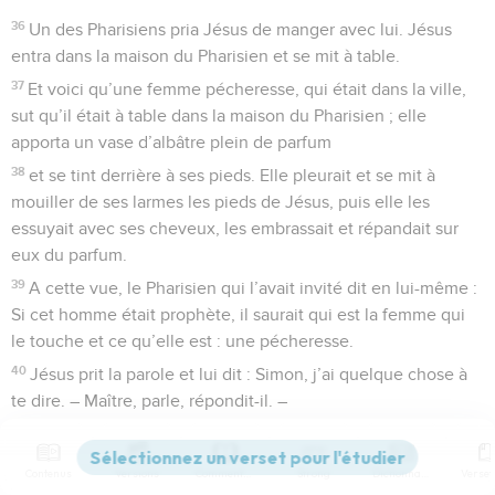
36
Un des Pharisiens pria Jésus de manger avec lui. Jésus
entra dans la maison du Pharisien et se mit à table.
37
Et voici qu’une femme pécheresse, qui était dans la ville,
sut qu’il était à table dans la maison du Pharisien ; elle
apporta un vase d’albâtre plein de parfum
38
et se tint derrière à ses pieds. Elle pleurait et se mit à
mouiller de ses larmes les pieds de Jésus, puis elle les
essuyait avec ses cheveux, les embrassait et répandait sur
eux du parfum.
39
A cette vue, le Pharisien qui l’avait invité dit en lui-même :
Si cet homme était prophète, il saurait qui est la femme qui
le touche et ce qu’elle est : une pécheresse.
40
Jésus prit la parole et lui dit : Simon, j’ai quelque chose à
te dire. – Maître, parle, répondit-il. –
41
Un créancier avait deux débiteurs ; l’un devait cinq cents
deniers et l’autre cinquante.
Contenus
Versions
Commentaires
Strong
Dictionnaire
42
Comme ils n’avaient pas de quoi payer, il leur fit grâce de