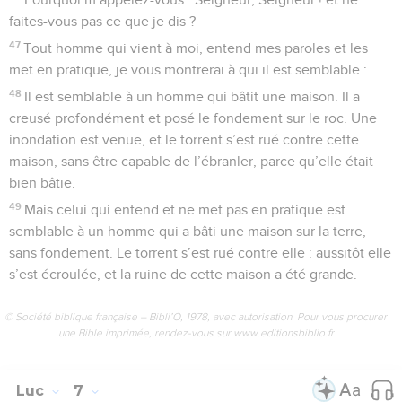
faites-vous pas ce que je dis ?
47
Tout homme qui vient à moi, entend mes paroles et les
met en pratique, je vous montrerai à qui il est semblable :
48
Il est semblable à un homme qui bâtit une maison. Il a
creusé profondément et posé le fondement sur le roc. Une
inondation est venue, et le torrent s’est rué contre cette
maison, sans être capable de l’ébranler, parce qu’elle était
bien bâtie.
49
Mais celui qui entend et ne met pas en pratique est
semblable à un homme qui a bâti une maison sur la terre,
sans fondement. Le torrent s’est rué contre elle : aussitôt elle
s’est écroulée, et la ruine de cette maison a été grande.
© Société biblique française – Bibli’O, 1978, avec autorisation. Pour vous procurer
une Bible imprimée, rendez-vous sur www.editionsbiblio.fr
Luc
7