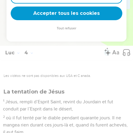
Maléléel, fils de Qenam,
Accepter tous les cookies
38
fils d’Énosch, fils de Seth, fils d’Adam, fils de Dieu.
© Société biblique française – Bibli’O, 1978, avec autorisation. Pour vous procurer
Tout refuser
une Bible imprimée, rendez-vous sur www.editionsbiblio.fr
Luc
4
Les vidéos ne sont pas disponibles aux USA et C anada.
La tentation de Jésus
1
Jésus, rempli d’Esprit Saint, revint du Jourdain et fut
conduit par l’Esprit dans le désert,
2
où il fut tenté par le diable pendant quarante jours. Il ne
mangea rien durant ces jours-là et, quand ils furent achevés,
il eut faim.