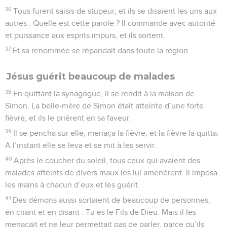
36
Tous furent saisis de stupeur, et ils se disaient les uns aux
autres : Quelle est cette parole ? Il commande avec autorité
et puissance aux esprits impurs, et ils sortent.
37
Et sa renommée se répandait dans toute la région.
Jésus guérit beaucoup de malades
38
En quittant la synagogue, il se rendit à la maison de
Simon. La belle-mère de Simon était atteinte d’une forte
fièvre, et ils le prièrent en sa faveur.
39
Il se pencha sur elle, menaça la fièvre, et la fièvre la quitta.
A l’instant elle se leva et se mit à les servir.
40
Après le coucher du soleil, tous ceux qui avaient des
malades atteints de divers maux les lui amenèrent. Il imposa
les mains à chacun d’eux et les guérit.
41
Des démons aussi sortaient de beaucoup de personnes,
en criant et en disant : Tu es le Fils de Dieu. Mais il les
menaçait et ne leur permettait pas de parler, parce qu’ils