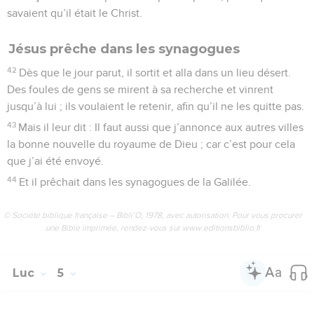
savaient qu’il était le Christ.
Jésus prêche dans les synagogues
42
Dès que le jour parut, il sortit et alla dans un lieu désert.
Des foules de gens se mirent à sa recherche et vinrent
jusqu’à lui ; ils voulaient le retenir, afin qu’il ne les quitte pas.
43
Mais il leur dit : Il faut aussi que j’annonce aux autres villes
la bonne nouvelle du royaume de Dieu ; car c’est pour cela
que j’ai été envoyé.
44
Et il prêchait dans les synagogues de la Galilée.
© Société biblique française – Bibli’O, 1978, avec autorisation. Pour vous procurer
une Bible imprimée, rendez-vous sur www.editionsbiblio.fr
Luc
5