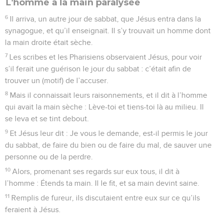
L'homme à la main paralysée
6
Il arriva, un autre jour de sabbat, que Jésus entra dans la
synagogue, et qu’il enseignait. Il s’y trouvait un homme dont
la main droite était sèche.
7
Les scribes et les Pharisiens observaient Jésus, pour voir
s’il ferait une guérison le jour du sabbat : c’était afin de
trouver un (motif) de l’accuser.
8
Mais il connaissait leurs raisonnements, et il dit à l’homme
qui avait la main sèche : Lève-toi et tiens-toi là au milieu. Il
se leva et se tint debout.
9
Et Jésus leur dit : Je vous le demande, est-il permis le jour
du sabbat, de faire du bien ou de faire du mal, de sauver une
personne ou de la perdre.
10
Alors, promenant ses regards sur eux tous, il dit à
l’homme : Étends ta main. Il le fit, et sa main devint saine.
11
Remplis de fureur, ils discutaient entre eux sur ce qu’ils
feraient à Jésus.