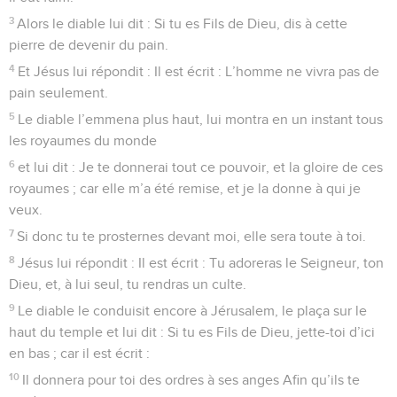
3
Alors le diable lui dit : Si tu es Fils de Dieu, dis à cette
pierre de devenir du pain.
4
Et Jésus lui répondit : Il est écrit : L’homme ne vivra pas de
pain seulement.
5
Le diable l’emmena plus haut, lui montra en un instant tous
les royaumes du monde
6
et lui dit : Je te donnerai tout ce pouvoir, et la gloire de ces
royaumes ; car elle m’a été remise, et je la donne à qui je
veux.
7
Si donc tu te prosternes devant moi, elle sera toute à toi.
8
Jésus lui répondit : Il est écrit : Tu adoreras le Seigneur, ton
Dieu, et, à lui seul, tu rendras un culte.
9
Le diable le conduisit encore à Jérusalem, le plaça sur le
haut du temple et lui dit : Si tu es Fils de Dieu, jette-toi d’ici
en bas ; car il est écrit :
10
Il donnera pour toi des ordres à ses anges Afin qu’ils te