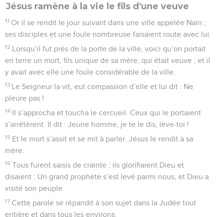
Jésus ramène à la vie le fils d'une veuve
11
Or il se rendit le jour suivant dans une ville appelée Naïn ;
ses disciples et une foule nombreuse faisaient route avec lui.
12
Lorsqu’il fut près de la porte de la ville, voici qu’on portait
en terre un mort, fils unique de sa mère, qui était veuve ; et il
y avait avec elle une foule considérable de la ville.
13
Le Seigneur la vit, eut compassion d’elle et lui dit : Ne
pleure pas !
14
Il s’approcha et toucha le cercueil. Ceux qui le portaient
s’arrêtèrent. Il dit : Jeune homme, je te le dis, lève-toi !
15
Et le mort s’assit et se mit à parler. Jésus le rendit à sa
mère.
16
Tous furent saisis de crainte ; ils glorifiaient Dieu et
disaient : Un grand prophète s’est levé parmi nous, et Dieu a
visité son peuple.
17
Cette parole se répandit à son sujet dans la Judée tout
entière et dans tous les environs.