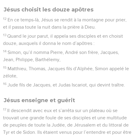
Jésus choisit les douze apôtres
12
En ce temps-là, Jésus se rendit à la montagne pour prier,
et il passa toute la nuit dans la prière à Dieu.
13
Quand le jour parut, il appela ses disciples et en choisit
douze, auxquels il donna le nom d’apôtres :
14
Simon, qu’il nomma Pierre, André son frère, Jacques,
Jean, Philippe, Barthélemy,
15
Matthieu, Thomas, Jacques fils d’Alphée, Simon appelé le
zélote,
16
Jude fils de Jacques, et Judas Iscariot, qui devint traître.
Jésus enseigne et guérit
17
Il descendit avec eux et s’arrêta sur un plateau où se
trouvait une grande foule de ses disciples et une multitude
de peuples de toute la Judée, de Jérusalem et du littoral de
Tyr et de Sidon. Ils étaient venus pour l’entendre et pour être