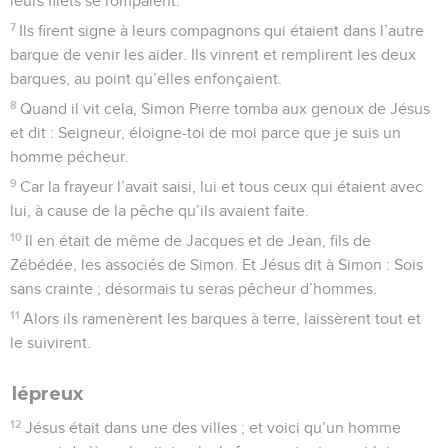
leurs filets se rompaient.
7
Ils firent signe à leurs compagnons qui étaient dans l’autre
barque de venir les aider. Ils vinrent et remplirent les deux
barques, au point qu’elles enfonçaient.
8
Quand il vit cela, Simon Pierre tomba aux genoux de Jésus
et dit : Seigneur, éloigne-toi de moi parce que je suis un
homme pécheur.
9
Car la frayeur l’avait saisi, lui et tous ceux qui étaient avec
lui, à cause de la pêche qu’ils avaient faite.
10
Il en était de même de Jacques et de Jean, fils de
Zébédée, les associés de Simon. Et Jésus dit à Simon : Sois
sans crainte ; désormais tu seras pêcheur d’hommes.
11
Alors ils ramenèrent les barques à terre, laissèrent tout et
le suivirent.
lépreux
12
Jésus était dans une des villes ; et voici qu’un homme